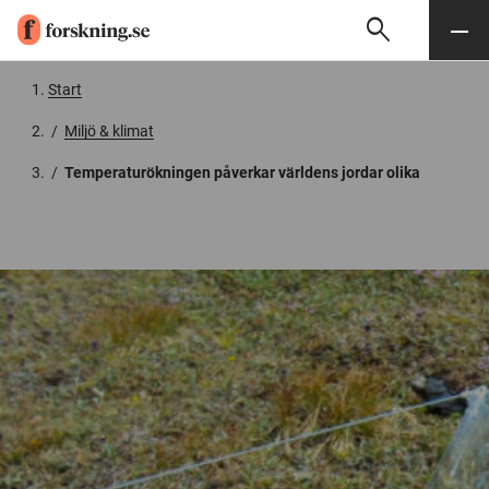
search
Sök
Meny
Gå till innehåll
Start
/
Miljö & klimat
/
Temperaturökningen påverkar världens jordar olika