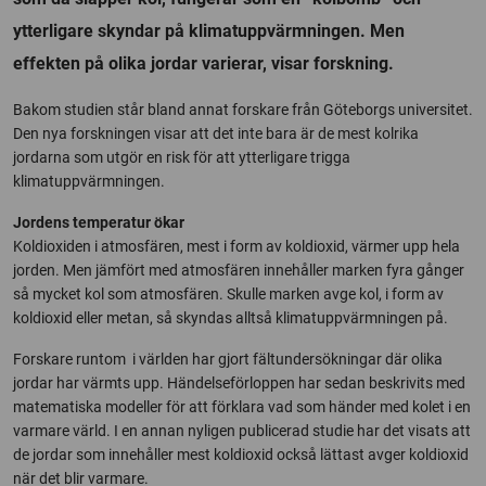
ytterligare skyndar på klimatuppvärmningen. Men
effekten på olika jordar varierar, visar forskning.
Bakom studien står bland annat forskare från Göteborgs universitet.
Den nya forskningen visar att det inte bara är de mest kolrika
jordarna som utgör en risk för att ytterligare trigga
klimatuppvärmningen.
Jordens temperatur ökar
Koldioxiden i atmosfären, mest i form av koldioxid, värmer upp hela
jorden. Men jämfört med atmosfären innehåller marken fyra gånger
så mycket kol som atmosfären. Skulle marken avge kol, i form av
koldioxid eller metan, så skyndas alltså klimatuppvärmningen på.
Forskare runtom i världen har gjort fältundersökningar där olika
jordar har värmts upp. Händelseförloppen har sedan beskrivits med
matematiska modeller för att förklara vad som händer med kolet i en
varmare värld. I en annan nyligen publicerad studie har det visats att
de jordar som innehåller mest koldioxid också lättast avger koldioxid
när det blir varmare.