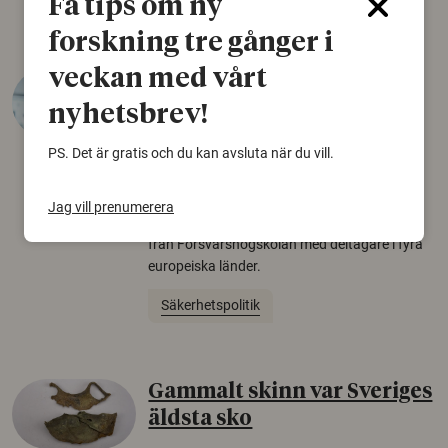
Få tips om ny
forskning tre gånger i
veckan med vårt
Varför tror vissa på rysk
desinformation?
nyhetsbrev!
30 juli 2026
PS. Det är gratis och du kan avsluta när du vill.
Personer som är mer benägna att tro på
konspirationsteorier är ofta mer mottagliga
Jag vill prenumerera
för rysk desinformation. Det visar en studie
från Försvarshögskolan med deltagare i fyra
europeiska länder.
Säkerhetspolitik
Gammalt skinn var Sveriges
äldsta sko