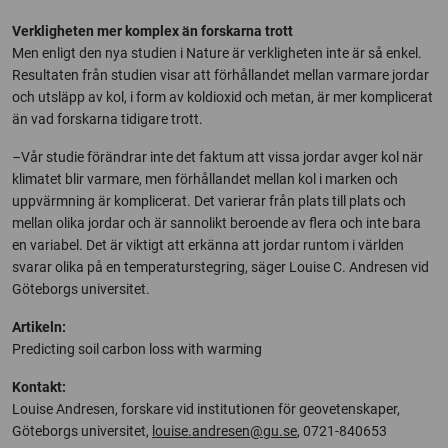
Verkligheten mer komplex än forskarna trott
Men enligt den nya studien i Nature är verkligheten inte är så enkel.
Resultaten från studien visar att förhållandet mellan varmare jordar
och utsläpp av kol, i form av koldioxid och metan, är mer komplicerat
än vad forskarna tidigare trott.
–Vår studie förändrar inte det faktum att vissa jordar avger kol när
klimatet blir varmare, men förhållandet mellan kol i marken och
uppvärmning är komplicerat. Det varierar från plats till plats och
mellan olika jordar och är sannolikt beroende av flera och inte bara
en variabel. Det är viktigt att erkänna att jordar runtom i världen
svarar olika på en temperaturstegring, säger Louise C. Andresen vid
Göteborgs universitet.
Artikeln:
Predicting soil carbon loss with warming
Kontakt:
Louise Andresen, forskare vid institutionen för geovetenskaper,
Göteborgs universitet,
louise.andresen@gu.se
, 0721-840653