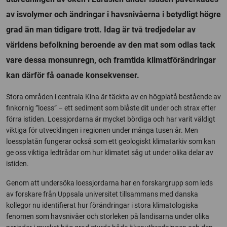
av isvolymer och ändringar i havsnivåerna i betydligt högre
grad än man tidigare trott. Idag är två tredjedelar av
världens befolkning beroende av den mat som odlas tack
vare dessa monsunregn, och framtida klimatförändringar
kan därför få oanade konsekvenser.
Stora områden i centrala Kina är täckta av en högplatå bestående av
finkornig ”loess” – ett sediment som blåste dit under och strax efter
förra istiden. Loessjordarna är mycket bördiga och har varit väldigt
viktiga för utvecklingen i regionen under många tusen år. Men
loessplatån fungerar också som ett geologiskt klimatarkiv som kan
ge oss viktiga ledtrådar om hur klimatet såg ut under olika delar av
istiden.
Genom att undersöka loessjordarna har en forskargrupp som leds
av forskare från Uppsala universitet tillsammans med danska
kollegor nu identifierat hur förändringar i stora klimatologiska
fenomen som havsnivåer och storleken på landisarna under olika