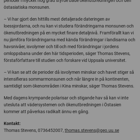
perioder i mycket hög grad styrde både ökenutbredningen och den
östasiatiska monsunen.
– Vi har gjort den hittills mest detaljerade dateringen av
loessjordarna, och nu kan vi studera förändringarna monsunen och
ökenutbredningen på en mycket finare detaljnivå. Framförallt kan vi
nu jämföra förändringarna med kända förändringar i landisarna och
havsnivåer, isvolymer och till och med förändringar i jordens
omloppsbana under den här tidsperioden, säger Thomas Stevens,
förstaförfattare till studien och forskare vid Uppsala universitet.
– Vi kan se att de perioder då isvolymen minskar och havet stiger så
intensifieras sommarmonsunen och når längre in på kontinenten,
samtidigt som ökenområden i Kina minskar, säger Thomas Stevens.
Med dagens krympande polarisar och stigande hav så kan vi inte
utesluta att vädersystemen och ökenutbredningen i Östasien
kommer att påverkas radikalt ännu en gång.
Kontakt:
Thomas Stevens, 0736452007,
thomas.stevens@geo.uu.se