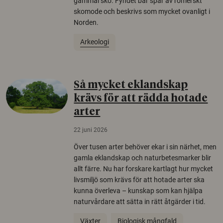
gammal sko. Fyndet bär spår av romerskt
skomode och beskrivs som mycket ovanligt i
Norden.
Arkeologi
Så mycket eklandskap
krävs för att rädda hotade
arter
22 juni 2026
Över tusen arter behöver ekar i sin närhet, men
gamla eklandskap och naturbetesmarker blir
allt färre. Nu har forskare kartlagt hur mycket
livsmiljö som krävs för att hotade arter ska
kunna överleva – kunskap som kan hjälpa
naturvårdare att sätta in rätt åtgärder i tid.
Växter
Biologisk mångfald