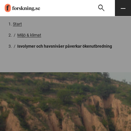
search
Sök
Meny
Gå till innehåll
Start
/
Miljö & klimat
/
Isvolymer och havsnivåer påverkar ökenutbredning