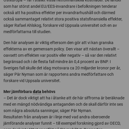
som har störst andel EU/EES-invandrare i befolkningen tenderar
också att ha positiva effekter per invandrarhushåll och därmed
också sammantaget relativt stora positiva statsfinansiella effekter,
säger Rafael Ahlskog, forskare vid Uppsala universitet och en av
medförfattarna till studien.
Den här analysen är viktig eftersom den gör att vi kan granska
effekterna av en gemensam policy. Den visar att nästan överallt –
oavsett om effekten var positiv eller negativ – så var den relativt
begränsad och i de flesta fall mindre än 0,4 procent av BNP. I
Sveriges fall skulle det idag motsvara ca 20 miljarder kronor per år,
säger Pär Nyman som är rapportens andra medförfattare och
forskare vid Uppsala universitet.
Mer jämförbara
data
behövs
– Det är dock viktigt att ha i åtanke att de här siffrorna är beräknade
med en mängd nödvändiga antaganden och de skall därför inte ses
som några absoluta sanningar, säger Pär Nyman.
Resultaten från analysen är i linje med vad andra oberoende
jämförande analyser funnit – till exempel forskning gjord av OECD,