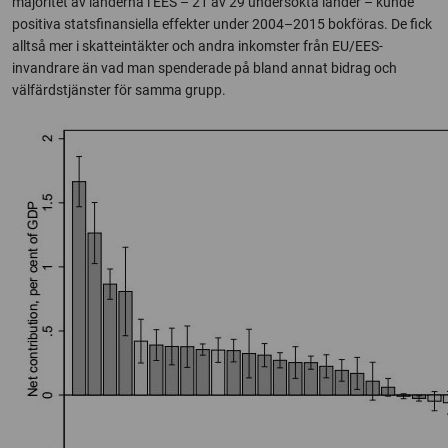
majoritet av länderna i EES – 21 av 29 undersökta länder – kunde
positiva statsfinansiella effekter under 2004–2015 bokföras. De fick
alltså mer i skatteintäkter och andra inkomster från EU/EES-
invandrare än vad man spenderade på bland annat bidrag och
välfärdstjänster för samma grupp.