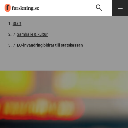
search
Sök
Meny
Gå till innehåll
Start
/
Samhälle & kultur
/
EU-invandring bidrar till statskassan