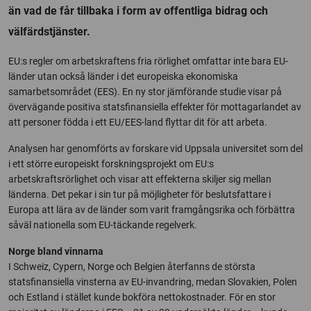
än vad de får tillbaka i form av offentliga bidrag och
välfärdstjänster.
EU:s regler om arbetskraftens fria rörlighet omfattar inte bara EU-
länder utan också länder i det europeiska ekonomiska
samarbetsområdet (EES). En ny stor jämförande studie visar på
övervägande positiva statsfinansiella effekter för mottagarlandet av
att personer födda i ett EU/EES-land flyttar dit för att arbeta.
Analysen har genomförts av forskare vid Uppsala universitet som del
i ett större europeiskt forskningsprojekt om EU:s
arbetskraftsrörlighet och visar att effekterna skiljer sig mellan
länderna. Det pekar i sin tur på möjligheter för beslutsfattare i
Europa att lära av de länder som varit framgångsrika och förbättra
såväl nationella som EU-täckande regelverk.
Norge bland vinnarna
I Schweiz, Cypern, Norge och Belgien återfanns de största
statsfinansiella vinsterna av EU-invandring, medan Slovakien, Polen
och Estland i stället kunde bokföra nettokostnader. För en stor