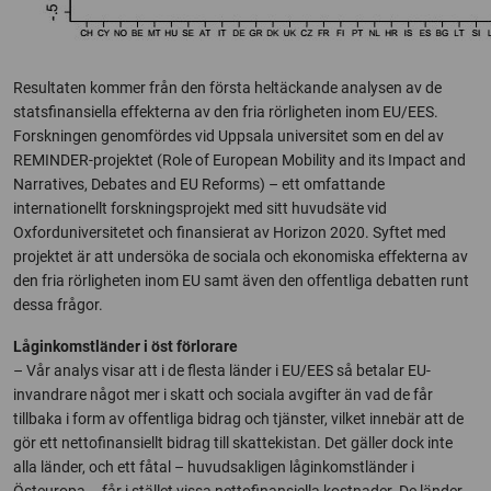
Resultaten kommer från den första heltäckande analysen av de
statsfinansiella effekterna av den fria rörligheten inom EU/EES.
Forskningen genomfördes vid Uppsala universitet som en del av
REMINDER-projektet (Role of European Mobility and its Impact and
Narratives, Debates and EU Reforms) – ett omfattande
internationellt forskningsprojekt med sitt huvudsäte vid
Oxforduniversitetet och finansierat av Horizon 2020. Syftet med
projektet är att undersöka de sociala och ekonomiska effekterna av
den fria rörligheten inom EU samt även den offentliga debatten runt
dessa frågor.
Låginkomstländer i öst förlorare
– Vår analys visar att i de flesta länder i EU/EES så betalar EU-
invandrare något mer i skatt och sociala avgifter än vad de får
tillbaka i form av offentliga bidrag och tjänster, vilket innebär att de
gör ett nettofinansiellt bidrag till skattekistan. Det gäller dock inte
alla länder, och ett fåtal – huvudsakligen låginkomstländer i
Östeuropa – får i stället vissa nettofinansiella kostnader. De länder