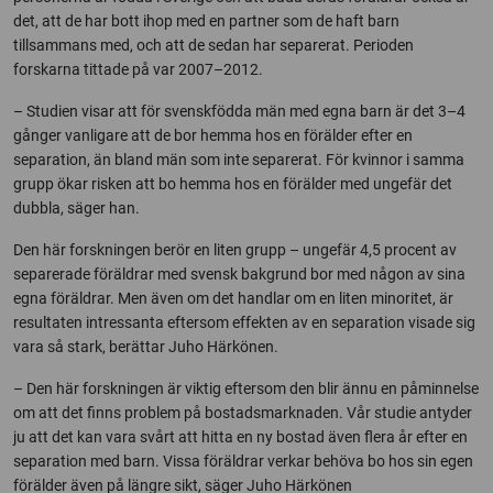
det, att de har bott ihop med en partner som de haft barn
tillsammans med, och att de sedan har separerat. Perioden
forskarna tittade på var 2007–2012.
– Studien visar att för svenskfödda män med egna barn är det 3–4
gånger vanligare att de bor hemma hos en förälder efter en
separation, än bland män som inte separerat. För kvinnor i samma
grupp ökar risken att bo hemma hos en förälder med ungefär det
dubbla, säger han.
Den här forskningen berör en liten grupp – ungefär 4,5 procent av
separerade föräldrar med svensk bakgrund bor med någon av sina
egna föräldrar. Men även om det handlar om en liten minoritet, är
resultaten intressanta eftersom effekten av en separation visade sig
vara så stark, berättar Juho Härkönen.
– Den här forskningen är viktig eftersom den blir ännu en påminnelse
om att det finns problem på bostadsmarknaden. Vår studie antyder
ju att det kan vara svårt att hitta en ny bostad även flera år efter en
separation med barn. Vissa föräldrar verkar behöva bo hos sin egen
förälder även på längre sikt, säger Juho Härkönen