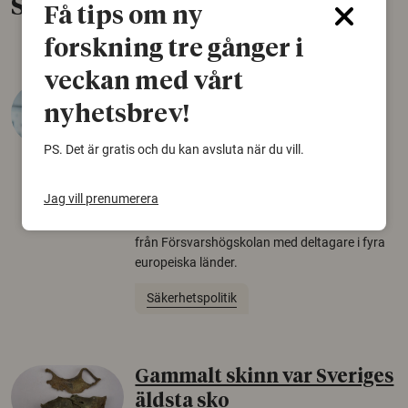
Senaste nytt
Få tips om ny
forskning tre gånger i
veckan med vårt
Varför tror vissa på rysk
nyhetsbrev!
desinformation?
PS. Det är gratis och du kan avsluta när du vill.
30 juli 2026
Personer som är mer benägna att tro på
Jag vill prenumerera
konspirationsteorier är ofta mer mottagliga
för rysk desinformation. Det visar en studie
från Försvarshögskolan med deltagare i fyra
europeiska länder.
Säkerhetspolitik
Gammalt skinn var Sveriges
äldsta sko