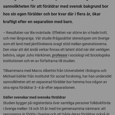
sannolikheten för att föräldrar med svensk bakgrund bor
hos sin egen förälder och bor kvar där i flera år, ökar
kraftigt efter en separation med barn.
– Resultaten var lite oväntade. Effekten var större än vi hade trott,
och mer långvariga. Vår studie ifrågasätter stereotypen om Sverige
som ett land med jämförelsevis svagt stöd mellan generationerna.
Den visar att det ändå verkar finnas ett latent stöd när det verkligen
behövs, säger Juho Härkönen,
professor
i sociologi vid Sociologiska
institutionen och en av författarna till studien.
Tillsammans med Marco Albertini från Universitetet i Bologna och
Michael Gähler från Institutet för social forskning, har han undersökt
sannolikheten att en separerad förälder bor hemma hos någon av
sina egna föräldrar 3–4 år efter separationen.
Gäller svenskar med svenska föräldrar
Studien bygger på registerdata över samtliga personer folkbokförda
i Sverige mellan 18 och 55 år med tre gemensamma nämnare: att
personerna är födda i Sverige och att båda deras föräldrar också är