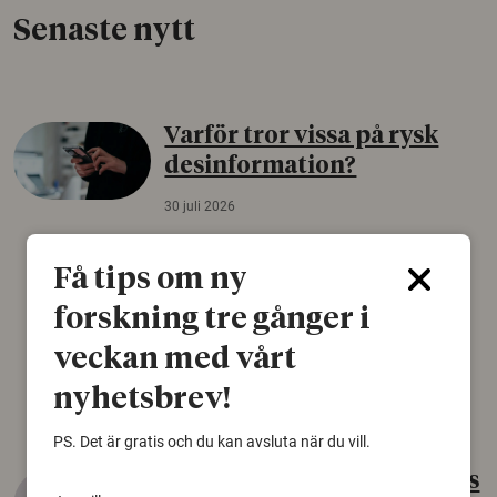
Senaste nytt
Varför tror vissa på rysk
desinformation?
30 juli 2026
Personer som är mer benägna att tro på
konspirationsteorier är ofta mer mottagliga
Få tips om ny
för rysk desinformation. Det visar en studie
forskning tre gånger i
från Försvarshögskolan med deltagare i fyra
europeiska länder.
veckan med vårt
Säkerhetspolitik
nyhetsbrev!
PS. Det är gratis och du kan avsluta när du vill.
Gammalt skinn var Sveriges