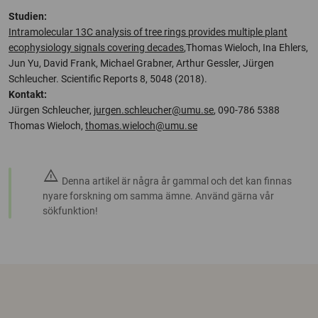
Studien:
Intramolecular 13C analysis of tree rings provides multiple plant
ecophysiology signals covering decades
,Thomas Wieloch, Ina Ehlers,
Jun Yu, David Frank, Michael Grabner, Arthur Gessler, Jürgen
Schleucher. Scientific Reports 8, 5048 (2018).
Kontakt:
Jürgen Schleucher,
jurgen.schleucher@umu.se
, 090-786 5388
Thomas Wieloch,
thomas.wieloch@umu.se
warning
Denna artikel är några år gammal och det kan finnas
nyare forskning om samma ämne. Använd gärna vår
sökfunktion!