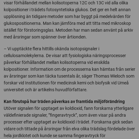
visar förhållandet mellan kolisotoperna 12C och 13C vid alla olika
kolpositioner i trädets fotosyntetiska glukos. Det ger en helt annan
upplösning än tidigare metoder som har byggt på medelvärden för
glukospositionerna. Man kan jämföra med att titta med mikroskop
istället för förstoringsglas. Metoden har man sedan använt på arkiv
med årsringar som spänner över årtionden.
– Vi upptäckte flera hittills okända isotopsignaler i
cellulosamolekylerna. De visar att fysiologiska näringsprocesser
påverkar förhållandet mellan kolisotoperna vid enskilda
kolpositioner. Information om de processerna kan hämtas från serier
av årsringar som kan täcka tusentals år, säger Thomas Wieloch som
forskar vid Institutionen för medicinsk kemi och biofysik vid Umeå
universitet och är artikelns huvudförfattare.
Kan förutspå hur träden påverkas av framtida miljöförändring
Utöver signalen för upptaget av koldioxid, fann forskarna ytterligare
väldefinierade signaler, ”fingeravtryck”, som även visar på andra
processer efter upptaget av koldioxid i trädet. Forskarna gick sedan
vidare och tittade på årsringar från elva olika trädslag fördelade över
hela jordklotet och kunde se samma fingeravtryck för