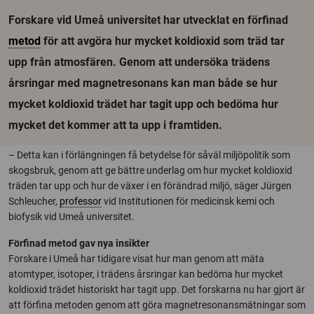
Forskare vid Umeå universitet har utvecklat en förfinad
metod
för att avgöra hur mycket koldioxid som träd tar
upp från atmosfären. Genom att undersöka trädens
årsringar med magnetresonans kan man både se hur
mycket koldioxid trädet har tagit upp och bedöma hur
mycket det kommer att ta upp i framtiden.
– Detta kan i förlängningen få betydelse för såväl miljöpolitik som
skogsbruk, genom att ge bättre underlag om hur mycket koldioxid
träden tar upp och hur de växer i en förändrad miljö, säger Jürgen
Schleucher,
professor
vid Institutionen för medicinsk kemi och
biofysik vid Umeå universitet.
Förfinad metod gav nya insikter
Forskare i Umeå har tidigare visat hur man genom att mäta
atomtyper, isotoper, i trädens årsringar kan bedöma hur mycket
koldioxid trädet historiskt har tagit upp. Det forskarna nu har gjort är
att förfina metoden genom att göra magnetresonansmätningar som