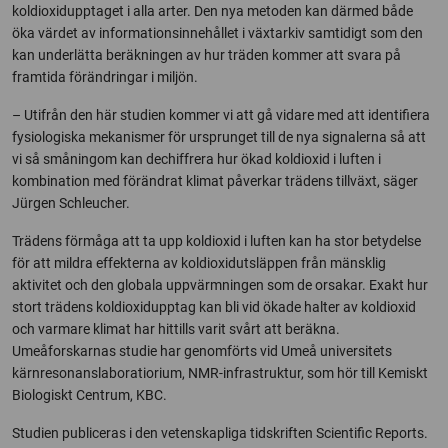
koldioxidupptaget i alla arter. Den nya metoden kan därmed både
öka värdet av informationsinnehållet i växtarkiv samtidigt som den
kan underlätta beräkningen av hur träden kommer att svara på
framtida förändringar i miljön.
– Utifrån den här studien kommer vi att gå vidare med att identifiera
fysiologiska mekanismer för ursprunget till de nya signalerna så att
vi så småningom kan dechiffrera hur ökad koldioxid i luften i
kombination med förändrat klimat påverkar trädens tillväxt, säger
Jürgen Schleucher.
Trädens förmåga att ta upp koldioxid i luften kan ha stor betydelse
för att mildra effekterna av koldioxidutsläppen från mänsklig
aktivitet och den globala uppvärmningen som de orsakar. Exakt hur
stort trädens koldioxidupptag kan bli vid ökade halter av koldioxid
och varmare klimat har hittills varit svårt att beräkna.
Umeåforskarnas studie har genomförts vid Umeå universitets
kärnresonanslaboratiorium, NMR-infrastruktur, som hör till Kemiskt
Biologiskt Centrum, KBC.
Studien publiceras i den vetenskapliga tidskriften Scientific Reports.