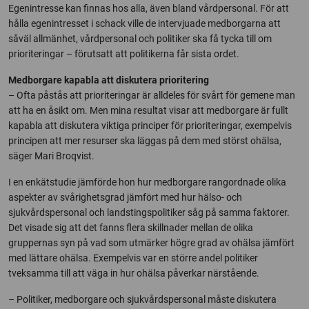
Egenintresse kan finnas hos alla, även bland vårdpersonal. För att
hålla egenintresset i schack ville de intervjuade medborgarna att
såväl allmänhet, vårdpersonal och politiker ska få tycka till om
prioriteringar – förutsatt att politikerna får sista ordet.
Medborgare kapabla att diskutera prioritering
– Ofta påstås att prioriteringar är alldeles för svårt för gemene man
att ha en åsikt om. Men mina resultat visar att medborgare är fullt
kapabla att diskutera viktiga principer för prioriteringar, exempelvis
principen att mer resurser ska läggas på dem med störst ohälsa,
säger Mari Broqvist.
I en enkätstudie jämförde hon hur medborgare rangordnade olika
aspekter av svårighetsgrad jämfört med hur hälso- och
sjukvårdspersonal och landstingspolitiker såg på samma faktorer.
Det visade sig att det fanns flera skillnader mellan de olika
gruppernas syn på vad som utmärker högre grad av ohälsa jämfört
med lättare ohälsa. Exempelvis var en större andel politiker
tveksamma till att väga in hur ohälsa påverkar närstående.
– Politiker, medborgare och sjukvårdspersonal måste diskutera