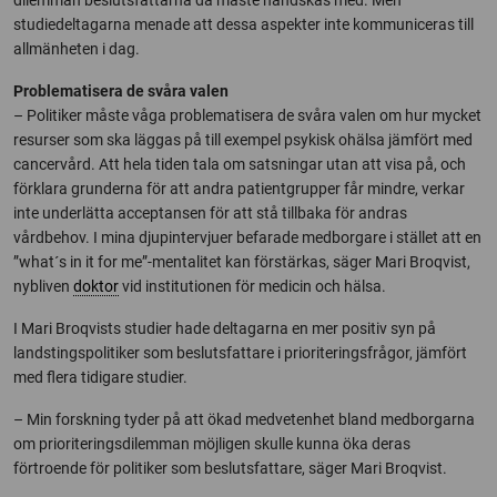
studiedeltagarna menade att dessa aspekter inte kommuniceras till
allmänheten i dag.
Problematisera de svåra valen
– Politiker måste våga problematisera de svåra valen om hur mycket
resurser som ska läggas på till exempel psykisk ohälsa jämfört med
cancervård. Att hela tiden tala om satsningar utan att visa på, och
förklara grunderna för att andra patientgrupper får mindre, verkar
inte underlätta acceptansen för att stå tillbaka för andras
vårdbehov. I mina djupintervjuer befarade medborgare i stället att en
”what´s in it for me”-mentalitet kan förstärkas, säger Mari Broqvist,
nybliven
doktor
vid institutionen för medicin och hälsa.
I Mari Broqvists studier hade deltagarna en mer positiv syn på
landstingspolitiker som beslutsfattare i prioriteringsfrågor, jämfört
med flera tidigare studier.
– Min forskning tyder på att ökad medvetenhet bland medborgarna
om prioriteringsdilemman möjligen skulle kunna öka deras
förtroende för politiker som beslutsfattare, säger Mari Broqvist.