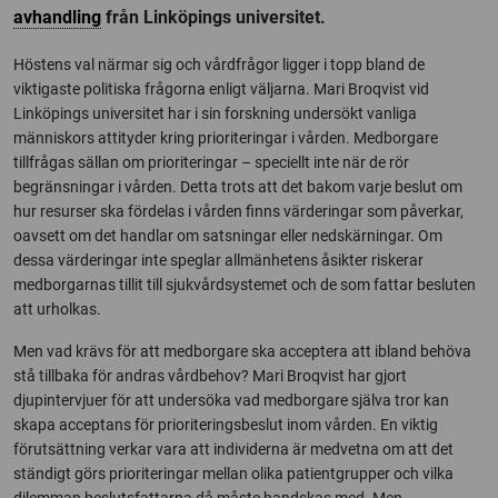
avhandling
från Linköpings universitet.
Höstens val närmar sig och vårdfrågor ligger i topp bland de
viktigaste politiska frågorna enligt väljarna. Mari Broqvist vid
Linköpings universitet har i sin forskning undersökt vanliga
människors attityder kring prioriteringar i vården. Medborgare
tillfrågas sällan om prioriteringar – speciellt inte när de rör
begränsningar i vården. Detta trots att det bakom varje beslut om
hur resurser ska fördelas i vården finns värderingar som påverkar,
oavsett om det handlar om satsningar eller nedskärningar. Om
dessa värderingar inte speglar allmänhetens åsikter riskerar
medborgarnas tillit till sjukvårdsystemet och de som fattar besluten
att urholkas.
Men vad krävs för att medborgare ska acceptera att ibland behöva
stå tillbaka för andras vårdbehov? Mari Broqvist har gjort
djupintervjuer för att undersöka vad medborgare själva tror kan
skapa acceptans för prioriteringsbeslut inom vården. En viktig
förutsättning verkar vara att individerna är medvetna om att det
ständigt görs prioriteringar mellan olika patientgrupper och vilka
dilemman beslutsfattarna då måste handskas med. Men