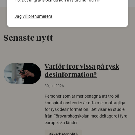
Jag vill prenumerera
Senaste nytt
Varför tror vissa på rysk
desinformation?
30 juli 2026
Personer som är mer benägna att tro på
konspirationsteorier är ofta mer mottagliga
för rysk desinformation. Det visar en studie
från Försvarshögskolan med deltagare i fyra
europeiska länder.
Säkerhetspolitik