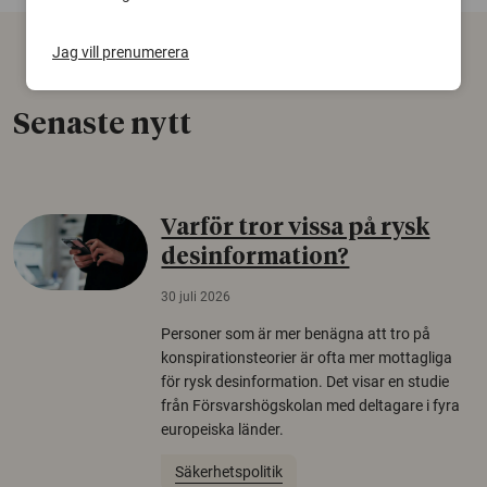
Jag vill prenumerera
Senaste nytt
Varför tror vissa på rysk
desinformation?
30 juli 2026
Personer som är mer benägna att tro på
konspirationsteorier är ofta mer mottagliga
för rysk desinformation. Det visar en studie
från Försvarshögskolan med deltagare i fyra
europeiska länder.
Säkerhetspolitik