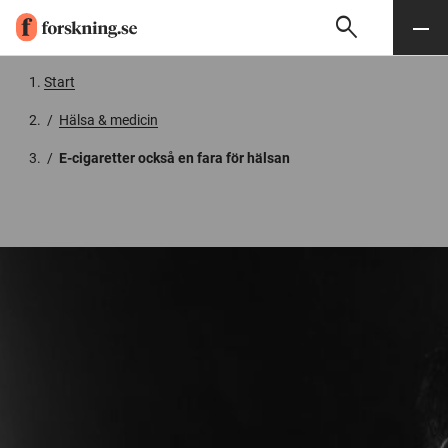
search
Sök
Meny
Gå till innehåll
Start
/
Hälsa & medicin
/
E-cigaretter också en fara för hälsan