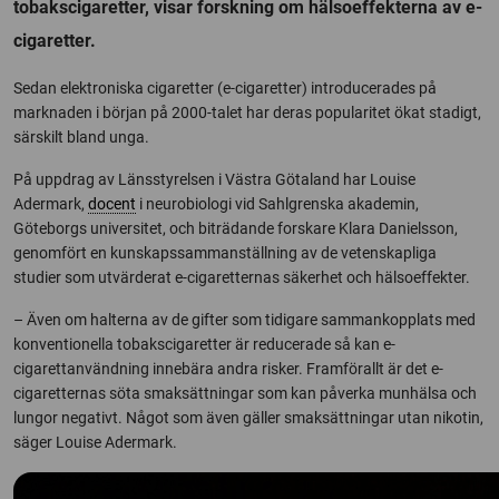
tobakscigaretter, visar forskning om hälsoeffekterna av e-
cigaretter.
Sedan elektroniska cigaretter (e-cigaretter) introducerades på
marknaden i början på 2000-talet har deras popularitet ökat stadigt,
särskilt bland unga.
På uppdrag av Länsstyrelsen i Västra Götaland har Louise
Adermark,
docent
i neurobiologi vid Sahlgrenska akademin,
Göteborgs universitet, och biträdande forskare Klara Danielsson,
genomfört en kunskapssammanställning av de vetenskapliga
studier som utvärderat e-cigaretternas säkerhet och hälsoeffekter.
– Även om halterna av de gifter som tidigare sammankopplats med
konventionella tobakscigaretter är reducerade så kan e-
cigarettanvändning innebära andra risker. Framförallt är det e-
cigaretternas söta smaksättningar som kan påverka munhälsa och
lungor negativt. Något som även gäller smaksättningar utan nikotin,
säger Louise Adermark.