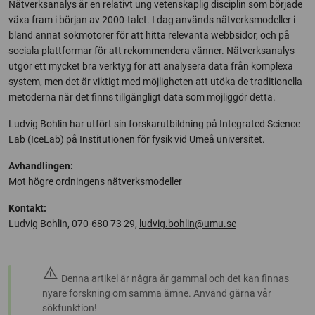
Nätverksanalys är en relativt ung vetenskaplig disciplin som började
växa fram i början av 2000-talet. I dag används nätverksmodeller i
bland annat sökmotorer för att hitta relevanta webbsidor, och på
sociala plattformar för att rekommendera vänner. Nätverksanalys
utgör ett mycket bra verktyg för att analysera data från komplexa
system, men det är viktigt med möjligheten att utöka de traditionella
metoderna när det finns tillgängligt data som möjliggör detta.
Ludvig Bohlin har utfört sin forskarutbildning på Integrated Science
Lab (IceLab) på Institutionen för fysik vid Umeå universitet.
Avhandlingen:
Mot högre ordningens nätverksmodeller
Kontakt:
Ludvig Bohlin, 070-680 73 29,
ludvig.bohlin@umu.se
warning
Denna artikel är några år gammal och det kan finnas
nyare forskning om samma ämne. Använd gärna vår
sökfunktion!