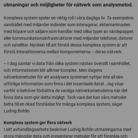
utmaningar och möjligheter för nätverk som analysmetod.
Komplexa system spelar en viktig roll i våra dagliga liv. Ta exempelvis
samhället med miljarder individer som interagerar, aktiemarknaden
med köpare och säljare som handlar med olika typer av värdepapper,
eller kommunikationsinfrastrukturer med miljarder telefoner, datorer
och satelliter. Nyckeln till att förstå dessa komplexa system är att
förstå interaktionerna mellan komponenterna – deras nätverk.
– I dag samlar vi data från olika system nästan överallt i samhället,
och informationen blir alltmer komplex. Men dagens
nätverksmetoder för att analysera systemen nyttjar inte all den
utförliga information som finns i det insamlade datat. Jag visar
varför vi behöver förbättra de vanliga nätverksmetoderna när det
finns data som gör detta möjligt. Tack vare det kan våra metoder
bidra till en ökad förståelse för många komplexa system, säger
Ludvig Bohlin.
Komplexa system ger flera nätverk
I sitt avhandlingsarbete beskriver Ludvig Bohlin utmaningarna med
stora mängder data och presenterar metoder för att förenkla och