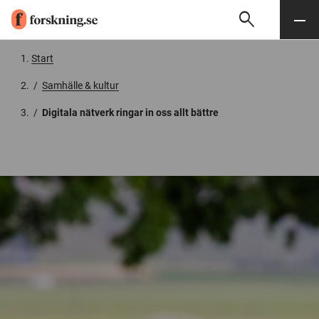
search
Sök
Meny
Gå till innehåll
Start
/
Samhälle & kultur
/
Digitala nätverk ringar in oss allt bättre