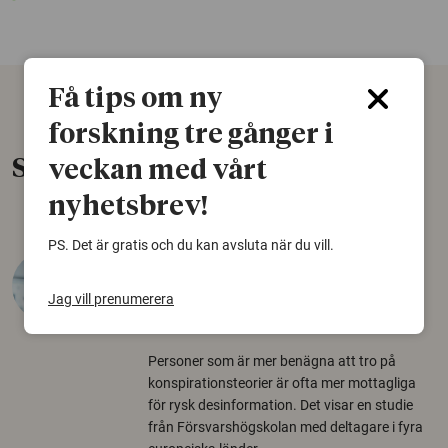
Få tips om ny
forskning tre gånger i
Senaste nytt
veckan med vårt
nyhetsbrev!
PS. Det är gratis och du kan avsluta när du vill.
Varför tror vissa på rysk
desinformation?
Jag vill prenumerera
30 juli 2026
Personer som är mer benägna att tro på
konspirationsteorier är ofta mer mottagliga
för rysk desinformation. Det visar en studie
från Försvarshögskolan med deltagare i fyra