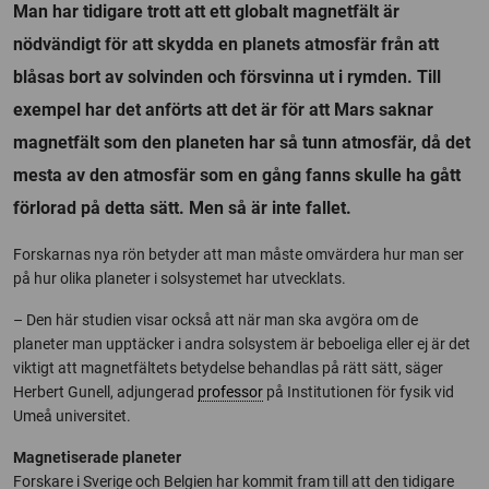
Man har tidigare trott att ett globalt magnetfält är
nödvändigt för att skydda en planets atmosfär från att
blåsas bort av solvinden och försvinna ut i rymden. Till
exempel har det anförts att det är för att Mars saknar
magnetfält som den planeten har så tunn atmosfär, då det
mesta av den atmosfär som en gång fanns skulle ha gått
förlorad på detta sätt. Men så är inte fallet.
Forskarnas nya rön betyder att man måste omvärdera hur man ser
på hur olika planeter i solsystemet har utvecklats.
– Den här studien visar också att när man ska avgöra om de
planeter man upptäcker i andra solsystem är beboeliga eller ej är det
viktigt att magnetfältets betydelse behandlas på rätt sätt, säger
Herbert Gunell, adjungerad
professor
på Institutionen för fysik vid
Umeå universitet.
Magnetiserade planeter
Forskare i Sverige och Belgien har kommit fram till att den tidigare