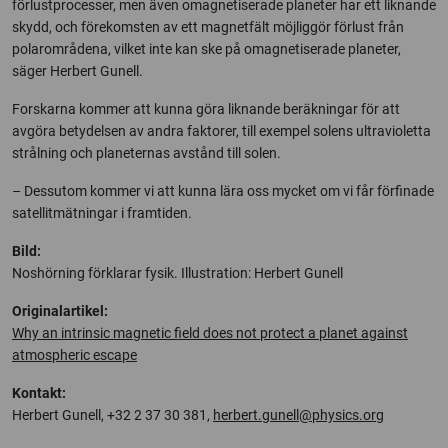
förlustprocesser, men även omagnetiserade planeter har ett liknande
skydd, och förekomsten av ett magnetfält möjliggör förlust från
polarområdena, vilket inte kan ske på omagnetiserade planeter,
säger Herbert Gunell.
Forskarna kommer att kunna göra liknande beräkningar för att
avgöra betydelsen av andra faktorer, till exempel solens ultravioletta
strålning och planeternas avstånd till solen.
– Dessutom kommer vi att kunna lära oss mycket om vi får förfinade
satellitmätningar i framtiden.
Bild:
Noshörning förklarar fysik. Illustration: Herbert Gunell
Originalartikel:
Why an intrinsic magnetic field does not protect a planet against
atmospheric escape
Kontakt:
Herbert Gunell, +32 2 37 30 381,
herbert.gunell@physics.org