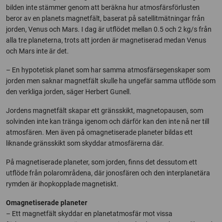
bilden inte stämmer genom att beräkna hur atmosfärsförlusten
beror av en planets magnetfält, baserat på satellitmätningar från
jorden, Venus och Mars. I dag är utflödet mellan 0.5 och 2 kg/s från
alla tre planeterna, trots att jorden är magnetiserad medan Venus
och Mars inte är det.
– En hypotetisk planet som har samma atmosfärsegenskaper som
jorden men saknar magnetfält skulle ha ungefär samma utflöde som
den verkliga jorden, säger Herbert Gunell.
Jordens magnetfält skapar ett gränsskikt, magnetopausen, som
solvinden inte kan tränga igenom och därför kan den inte nå ner till
atmosfären. Men även på omagnetiserade planeter bildas ett
liknande gränsskikt som skyddar atmosfärerna där.
På magnetiserade planeter, som jorden, finns det dessutom ett
utflöde från polarområdena, där jonosfären och den interplanetära
rymden är ihopkopplade magnetiskt.
Omagnetiserade planeter
– Ett magnetfält skyddar en planetatmosfär mot vissa