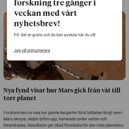
forskning tre gånger i
veckan med vårt
nyhetsbrev!
PS. Det är gratis och du kan avsluta när du vill.
Jag vill prenumerera
Nya fynd visar hur Mars gick från våt till
torr planet
Forskare kan nu visa hur gamla bergarter först bildades långt nere i
Mars skorpa, sedan lyftes upp, hamnade under vatten och
förändrades. Resultaten ger ökad förståelse för den röda planetens