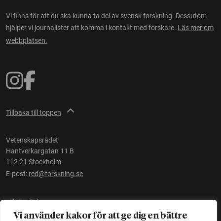
Vi finns för att du ska kunna ta del av svensk forskning. Dessutom
hjälper vi journalister att komma i kontakt med forskare.
Läs mer om
webbplatsen.
Tillbaka till toppen
Vetenskapsrådet
Hantverkargatan 11 B
112 21 Stockholm
E-post:
red@forskning.se
Tillgänglighet
Vi använder kakor för att ge dig en bättre