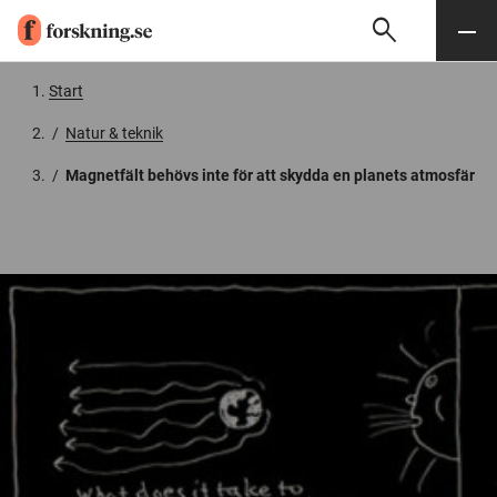
search
Sök
Meny
Gå till innehåll
Start
/
Natur & teknik
/
Magnetfält behövs inte för att skydda en planets atmosfär