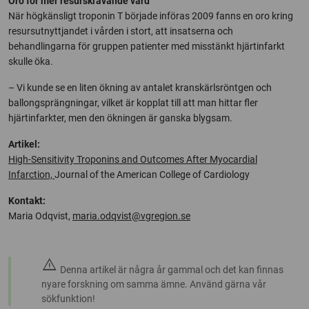
Oro för mer resurskrävande vård
När högkänsligt troponin T började införas 2009 fanns en oro kring
resursutnyttjandet i vården i stort, att insatserna och
behandlingarna för gruppen patienter med misstänkt hjärtinfarkt
skulle öka.
– Vi kunde se en liten ökning av antalet kranskärlsröntgen och
ballongsprängningar, vilket är kopplat till att man hittar fler
hjärtinfarkter, men den ökningen är ganska blygsam.
Artikel:
High-Sensitivity Troponins and Outcomes After Myocardial
Infarction,
Journal of the American College of Cardiology
Kontakt:
Maria Odqvist,
maria.odqvist@vgregion.se
warning
Denna artikel är några år gammal och det kan finnas
nyare forskning om samma ämne. Använd gärna vår
sökfunktion!