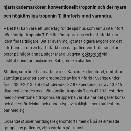
hjärtskademarkörer, konventionellt troponin och det nyare
och högkänsliga troponin T, jämförts med varandra.
– Det här kan vara ett underlag för de sjukhus som ännu inte infört
högkänsligt troponin T. Det är känsligare och en hjärtinfarkt kan
identifieras tidigare. Det är även möjligt att tidigare avgöra om det
inte handlar om en hjärtinfarkt och där patientens bröstsmärtor
beror på något annat, säger Maria Odqvist,
doktorand
vid
institutionen för medicin vid Sahlgrenska akademin.
Studien, som är ett samarbete med Karolinska Institutet, omfattar
samtliga patienter som drabbades av hjärtinfarkt i Sverige under
åren 2009-2013. Totalt studerades 87 879 personer, varav 40 746
diagnosticerades med högkänsligt troponin T och 47 133 testades
med konventionellt troponin. Grupperna var lika när det gäller köns-
och åldersfördelning och annan typ av sjuklighet som patienterna
bar med sig.
Liknande studier har tidigare genomförts men då på selekterade
grupper av patienter, vilka vårdats på främst