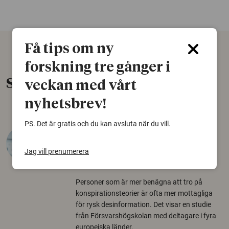
Få tips om ny
forskning tre gånger i
Senaste nytt
veckan med vårt
nyhetsbrev!
PS. Det är gratis och du kan avsluta när du vill.
Varför tror vissa på rysk
desinformation?
Jag vill prenumerera
30 juli 2026
Personer som är mer benägna att tro på
konspirationsteorier är ofta mer mottagliga
för rysk desinformation. Det visar en studie
från Försvarshögskolan med deltagare i fyra
europeiska länder.