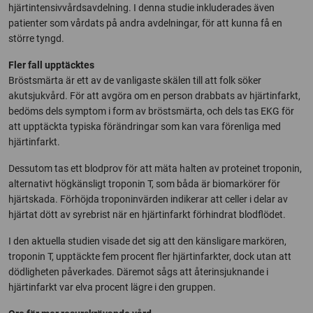
hjärtintensivvårdsavdelning. I denna studie inkluderades även
patienter som vårdats på andra avdelningar, för att kunna få en
större tyngd.
Fler fall upptäcktes
Bröstsmärta är ett av de vanligaste skälen till att folk söker
akutsjukvård. För att avgöra om en person drabbats av hjärtinfarkt,
bedöms dels symptom i form av bröstsmärta, och dels tas EKG för
att upptäckta typiska förändringar som kan vara förenliga med
hjärtinfarkt.
Dessutom tas ett blodprov för att mäta halten av proteinet troponin,
alternativt högkänsligt troponin T, som båda är biomarkörer för
hjärtskada. Förhöjda troponinvärden indikerar att celler i delar av
hjärtat dött av syrebrist när en hjärtinfarkt förhindrat blodflödet.
I den aktuella studien visade det sig att den känsligare markören,
troponin T, upptäckte fem procent fler hjärtinfarkter, dock utan att
dödligheten påverkades. Däremot sågs att återinsjuknande i
hjärtinfarkt var elva procent lägre i den gruppen.