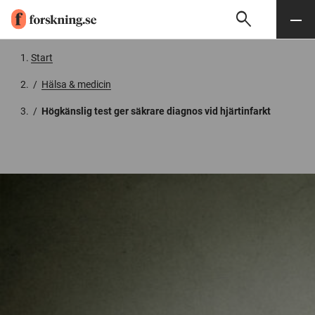
search
Sök
Meny
Gå till innehåll
Start
/
Hälsa & medicin
/
Högkänslig test ger säkrare diagnos vid hjärtinfarkt