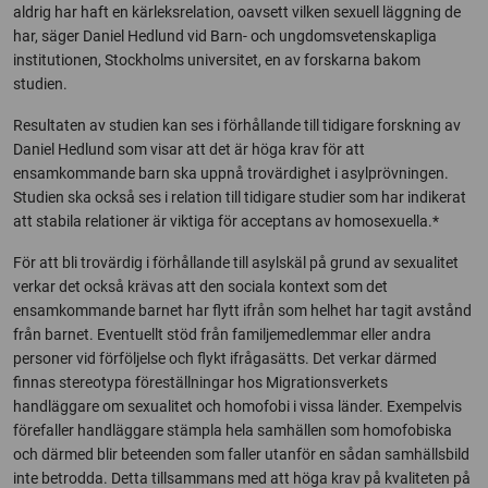
aldrig har haft en kärleksrelation, oavsett vilken sexuell läggning de
har, säger Daniel Hedlund vid Barn- och ungdomsvetenskapliga
institutionen, Stockholms universitet, en av forskarna bakom
studien.
Resultaten av studien kan ses i förhållande till tidigare forskning av
Daniel Hedlund som visar att det är höga krav för att
ensamkommande barn ska uppnå trovärdighet i asylprövningen.
Studien ska också ses i relation till tidigare studier som har indikerat
att stabila relationer är viktiga för acceptans av homosexuella.*
För att bli trovärdig i förhållande till asylskäl på grund av sexualitet
verkar det också krävas att den sociala kontext som det
ensamkommande barnet har flytt ifrån som helhet har tagit avstånd
från barnet. Eventuellt stöd från familjemedlemmar eller andra
personer vid förföljelse och flykt ifrågasätts. Det verkar därmed
finnas stereotypa föreställningar hos Migrationsverkets
handläggare om sexualitet och homofobi i vissa länder. Exempelvis
förefaller handläggare stämpla hela samhällen som homofobiska
och därmed blir beteenden som faller utanför en sådan samhällsbild
inte betrodda. Detta tillsammans med att höga krav på kvaliteten på