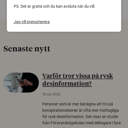
PS. Det är gratis och du kan avsluta när du vill.
Jag vill prenumerera
Senaste nytt
Varför tror vissa på rysk
desinformation?
30 juli 2026
Personer som är mer benägna att tro på
konspirationsteorier är ofta mer mottagliga
för rysk desinformation. Det visar en studie
från Försvarshögskolan med deltagare i fyra