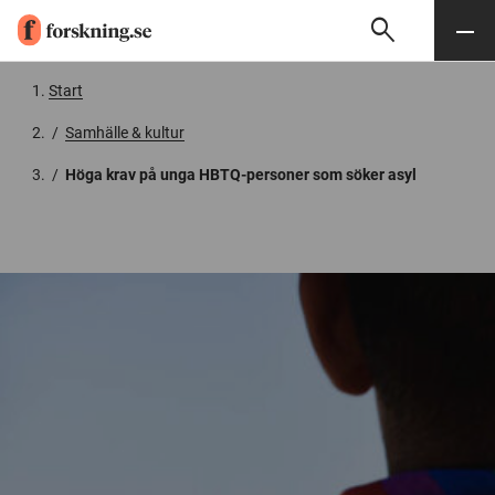
search
Sök
Meny
Gå till innehåll
Start
/
Samhälle & kultur
/
Höga krav på unga HBTQ-personer som söker asyl