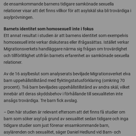
de ensamkommande barnens tidigare samkönade sexuella
relationer visar att det finns villkor för att asylskäl ska bli trovärdiga i
asylprövningen.
Barnets identitet som homosexuell inte i fokus
Ett annat resultat i studien är att barnens identitet som exempelvis
homosexuell inte verkar diskuteras eller ifrågasättas. Istället verkar
Migrationsverkets handläggare närma sig frågan om trovärdighet
och tillförlitlighet utifrån barnets erfarenhet av samkönade sexuella
relationer.
Av de 16 asylbeslut som analyserats beviljade Migrationsverket elva
barn uppehållstillstånd med flyktingstatusförklaring (omkring 70
procent). Två barn beviljades uppehållstillstånd av andra skäl, vilket
innebär att deras skyddsbehov i förhållande till sexualiteten inte
ansågs trovärdiga. Tre barn fick avslag.
– Den här studien är relevant eftersom att det finns få studier om
barn som söker asyl på grund av sexualitet sedan tidigare och inga
tidigare studier som just förenar ensamkommande barn,
asylärenden och sexualitet, säger Daniel Hedlund vid Barn- och