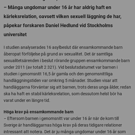
– Många ungdomar under 16 år har aldrig haft en
kärleksrelation, oavsett vilken sexuell läggning de har,
påpekar forskaren Daniel Hedlund vid Stockholms
universitet
I studien analyserades 16 asylbeslut där ensamkommande barn
åberopat förföljelse på grund av sexualitet. Det är samtliga
sexualitetsärenden i beslut rörande gruppen ensamkommande barn
under 2011 (av totalt 2 321). Vid beslutsdatumet var barnen i
studien i genomsnitt 16,5 år gamla och den genomsnittliga
handläggningstiden var omkring 5 månader. Studien visar att
handläggarna förväntar sig att barnen, trots deras unga ålder, redan
ska ha haft en stabil kärleksrelation, som dessutom helst bör ha
varat under en längre tid.
Höga krav på ensamkommande barn
– Eftersom barnen i genomsnitt var under 16 år när de kom till
Sverige är handläggarnas höga krav på deras tidigare relationer
intressant att notera. Det är ju många ungdomar under 16 år som