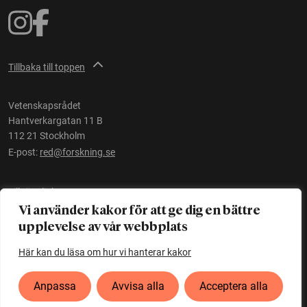
Tillbaka till toppen
Vetenskapsrådet
Hantverkargatan 11 B
112 21 Stockholm
E-post:
red@forskning.se
Tillgänglighet
Vi använder kakor för att ge dig en bättre
upplevelse av vår webbplats
Ett initiativ av
Vetenskapsrådet
Här kan du läsa om hur vi hanterar kakor
Anpassa
Avvisa alla
Acceptera alla