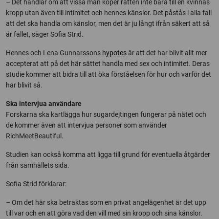
– Det handlar om att vissa män köper rätten inte bara till en kvinnas
kropp utan även till intimitet och hennes känslor. Det påstås i alla fall
att det ska handla om känslor, men det är ju långt ifrån säkert att så
är fallet, säger Sofia Strid.
Hennes och Lena Gunnarssons
hypotes
är att det har blivit allt mer
accepterat att på det här sättet handla med sex och intimitet. Deras
studie kommer att bidra till att öka förståelsen för hur och varför det
har blivit så.
Ska intervjua användare
Forskarna ska kartlägga hur sugardejtingen fungerar på nätet och
de kommer även att intervjua personer som använder
RichMeetBeautiful.
Studien kan också komma att ligga till grund för eventuella åtgärder
från samhällets sida.
Sofia Strid förklarar:
– Om det här ska betraktas som en privat angelägenhet är det upp
till var och en att göra vad den vill med sin kropp och sina känslor.