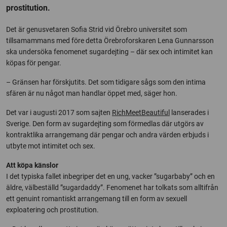
prostitution.
Det är genusvetaren Sofia Strid vid Örebro universitet som
tillsamammans med före detta Örebroforskaren Lena Gunnarsson
ska undersöka fenomenet sugardejting – där sex och intimitet kan
köpas för pengar.
– Gränsen har förskjutits. Det som tidigare sågs som den intima
sfären är nu något man handlar öppet med, säger hon.
Det var i augusti 2017 som sajten
RichMeetBeautiful
lanserades i
Sverige. Den form av sugardejting som förmedlas där utgörs av
kontraktlika arrangemang där pengar och andra värden erbjuds i
utbyte mot intimitet och sex.
Att köpa känslor
I det typiska fallet inbegriper det en ung, vacker ”sugarbaby” och en
äldre, välbeställd ”sugardaddy”. Fenomenet har tolkats som alltifrån
ett genuint romantiskt arrangemang till en form av sexuell
exploatering och prostitution.