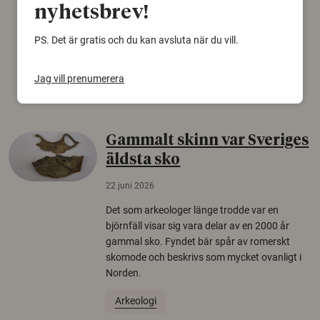
konspirationsteorier är ofta mer mottagliga
nyhetsbrev!
för rysk desinformation. Det visar en studie
från Försvarshögskolan med deltagare i fyra
PS. Det är gratis och du kan avsluta när du vill.
europeiska länder.
Jag vill prenumerera
Säkerhetspolitik
Gammalt skinn var Sveriges
äldsta sko
22 juni 2026
Det som arkeologer länge trodde var en
björnfäll visar sig vara delar av en 2000 år
gammal sko. Fyndet bär spår av romerskt
skomode och beskrivs som mycket ovanligt i
Norden.
Arkeologi