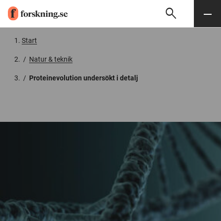
search
Sök
Meny
Gå till innehåll
Start
/
Natur & teknik
/
Proteinevolution undersökt i detalj