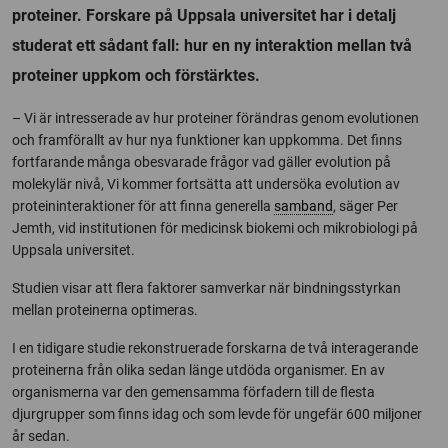
proteiner. Forskare på Uppsala universitet har i detalj
studerat ett sådant fall: hur en ny interaktion mellan två
proteiner uppkom och förstärktes.
– Vi är intresserade av hur proteiner förändras genom evolutionen
och framförallt av hur nya funktioner kan uppkomma. Det finns
fortfarande många obesvarade frågor vad gäller evolution på
molekylär nivå, Vi kommer fortsätta att undersöka evolution av
proteininteraktioner för att finna generella
samband
, säger Per
Jemth, vid institutionen för medicinsk biokemi och mikrobiologi på
Uppsala universitet.
Studien visar att flera faktorer samverkar när bindningsstyrkan
mellan proteinerna optimeras.
I en tidigare studie rekonstruerade forskarna de två interagerande
proteinerna från olika sedan länge utdöda organismer. En av
organismerna var den gemensamma förfadern till de flesta
djurgrupper som finns idag och som levde för ungefär 600 miljoner
år sedan.