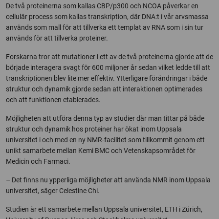
De två proteinerna som kallas CBP/p300 och NCOA påverkar en
cellulär process som kallas transkription, där DNA:t i vår arvsmassa
används som mall för att tillverka ett templat av RNA som i sin tur
används för att tillverka proteiner.
Forskarna tror att mutationer i ett av de två proteinerna gjorde att de
började interagera svagt för 600 miljoner år sedan vilket ledde till att
transkriptionen blev lite mer effektiv. Ytterligare förändringar i både
struktur och dynamik gjorde sedan att interaktionen optimerades
och att funktionen etablerades.
Möjligheten att utföra denna typ av studier där man tittar på både
struktur och dynamik hos proteiner har ökat inom Uppsala
universitet i och med en ny NMR-facilitet som tillkommit genom ett
unikt samarbete mellan Kemi BMC och Vetenskapsområdet för
Medicin och Farmaci.
– Det finns nu ypperliga möjligheter att använda NMR inom Uppsala
universitet, säger Celestine Chi.
Studien är ett samarbete mellan Uppsala universitet, ETH i Zürich,