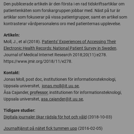
Den publicerade artikeln är den första i en rad tidskriftsartiklar om
patientenkäten som forskargruppen jobbar med. Näst på tur är
artiklar som fokuserar på vissa patientgrupper, samt en artikel som
kontrasterar vårdpersonalens oro med patienternas upplevelse.
Artikeln:
Moll, J., et al (2018).
Patients’ Experiences of Accessing Their
Electronic Health Records: National Patient Survey in Sweden
.
Journal of Medical Internet Research 2018;20(11):e278.
https://www.jmir.org/2018/11/e278.
Kontakt:
Jonas Moll, post doc, institutionen för informationsteknologi,
Uppsala universitet,
jonas.moll@it.uu.se
,
Åsa Cajander,
professor
, institutionen för informationsteknologi,
Uppsala universitet,
asa.cajander@it.uu.se
,
Tidigare studier:
Digitala journaler ökar rädsla för hot och våld
(2018-10-03)
Journaltjänst på nätet fick tummen upp
(2016-02-05)