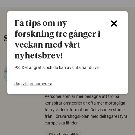
Få tips om ny
forskning tre gånger i
Senaste nytt
veckan med vårt
nyhetsbrev!
Varför tror vissa på rysk
PS. Det är gratis och du kan avsluta när du vill.
desinformation?
Jag vill prenumerera
30 juli 2026
Personer som är mer benägna att tro på
konspirationsteorier är ofta mer mottagliga
för rysk desinformation. Det visar en studie
från Försvarshögskolan med deltagare i fyra
europeiska länder.
Säkerhetspolitik