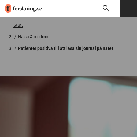
search
Sök
Meny
Gå till innehåll
Start
/
Hälsa & medicin
/
Patienter positiva till att läsa sin journal på nätet