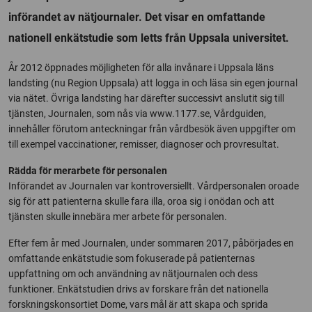
införandet av nätjournaler. Det visar en omfattande
nationell enkätstudie som letts från Uppsala universitet.
År 2012 öppnades möjligheten för alla invånare i Uppsala läns
landsting (nu Region Uppsala) att logga in och läsa sin egen journal
via nätet. Övriga landsting har därefter successivt anslutit sig till
tjänsten, Journalen, som nås via www.1177.se, Vårdguiden,
innehåller förutom anteckningar från vårdbesök även uppgifter om
till exempel vaccinationer, remisser, diagnoser och provresultat.
Rädda för merarbete för personalen
Införandet av Journalen var kontroversiellt. Vårdpersonalen oroade
sig för att patienterna skulle fara illa, oroa sig i onödan och att
tjänsten skulle innebära mer arbete för personalen.
Efter fem år med Journalen, under sommaren 2017, påbörjades en
omfattande enkätstudie som fokuserade på patienternas
uppfattning om och användning av nätjournalen och dess
funktioner. Enkätstudien drivs av forskare från det nationella
forskningskonsortiet Dome, vars mål är att skapa och sprida