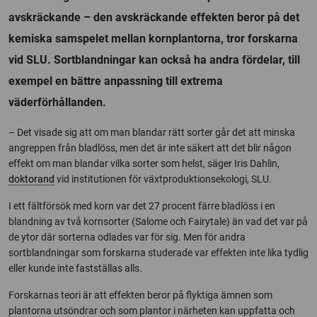
avskräckande – den avskräckande effekten beror på det
kemiska samspelet mellan kornplantorna, tror forskarna
vid SLU. Sortblandningar kan också ha andra fördelar, till
exempel en bättre anpassning till extrema
väderförhållanden.
– Det visade sig att om man blandar rätt sorter går det att minska
angreppen från bladlöss, men det är inte säkert att det blir någon
effekt om man blandar vilka sorter som helst, säger Iris Dahlin,
doktorand
vid institutionen för växtproduktionsekologi, SLU.
I ett fältförsök med korn var det 27 procent färre bladlöss i en
blandning av två kornsorter (Salome och Fairytale) än vad det var på
de ytor där sorterna odlades var för sig. Men för andra
sortblandningar som forskarna studerade var effekten inte lika tydlig
eller kunde inte fastställas alls.
Forskarnas teori är att effekten beror på flyktiga ämnen som
plantorna utsöndrar och som plantor i närheten kan uppfatta och