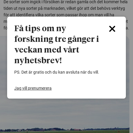
De sorter som ingick i försöken är redan gamla och det kommer hela
tiden ut nya sorter på marknaden, vilket gör att det behövs verktyg
för att identifiera vilka sorter som passar ihop om man vill ha
minskade bladlössangrepp. Forskargruppen vill nu fortsätta arbetet
Få tips om ny
för att göra sortblandningar till ett effektivt verktyg för lantbrukarna.
forskning tre gånger i
veckan med vårt
nyhetsbrev!
PS. Det är gratis och du kan avsluta när du vill.
Jag vill prenumerera