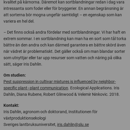
kvalitet på kärnorna. Däremot kan sortblandningar redan i dag vara
intressanta som foder eller för bryggerier. En annan begränsning är
att sorterna bör mogna ungefär samtidigt – en egenskap som kan
variera en hel del.
– Det finns också andra fördelar med sortblandningar. Vi har haft en
extrem sommar. I en sortblandning kan man ha en sort som tål torka
bättre än den andra och kan därmed garantera en bättre skörd även
när vädret är problematiskt. Det gäller också om man blandar sorter
som utnyttjar eller tar upp resurser som vatten och näring på olika
sätt, säger Iris Dahlin.
Om studien:
Pest suppression in cultivar mixtures is influenced by neighbor-
specific plant–plant communication
. Ecological Applications. Iris
Dahlin, Diana Rubene, Robert Glinwood & Velemir Ninkovic. 2018.
Kontakt:
Iris Dahlin, agronom och doktorand, Institutionen för
växtproduktionsekologi
Sveriges lantbruksuniversitet,
iris.dahlin@slu.se