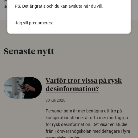
PS. Det är gratis och du kan avsluta när du vill.
Johnson och Stockholms Mansmottagning.
Jag vill prenumerera
Senaste nytt
Varför tror vissa på rysk
desinformation?
30 juli 2026
Personer som är mer benägna att tro på
konspirationsteorier är ofta mer mottagliga
för rysk desinformation. Det visar en studie
från Försvarshögskolan med deltagare i fyra
europeiska länder.