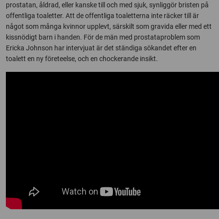
prostatan, åldrad, eller kanske till och med sjuk, synliggör bristen på
offentliga toaletter. Att de offentliga toaletterna inte räcker till är
något som många kvinnor upplevt, särskilt som gravida eller med ett
kissnödigt barn i handen. För de män med prostataproblem som
Ericka Johnson har intervjuat är det ständiga sökandet efter en
toalett en ny företeelse, och en chockerande insikt.