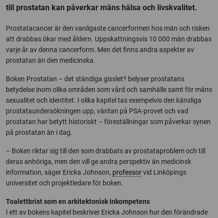
till prostatan kan påverkar mäns hälsa och livskvalitet.
Prostatacancer är den vanligaste cancerformen hos män och risken
att drabbas ökar med åldern. Uppskattningsvis 10 000 män drabbas
varje år av denna cancerform. Men det finns andra aspekter av
prostatan än den medicinska.
Boken Prostatan – det ständiga gisslet? belyser prostatans
betydelse inom olika områden som vård och samhälle samt för mäns
sexualitet och identitet. I olika kapitel tas exempelvis den känsliga
prostataundersökningen upp, väntan på PSA-provet och vad
prostatan har betytt historiskt – föreställningar som påverkar synen
på prostatan än i dag.
– Boken riktar sig till den som drabbats av prostataproblem och till
deras anhöriga, men den vill ge andra perspektiv än medicinsk
information, säger Ericka Johnson,
professor
vid Linköpings
universitet och projektledare för boken.
Toalettbrist som en arkitektonisk inkompetens
I ett av bokens kapitel beskriver Ericka Johnson hur den förändrade