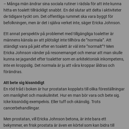
– Många män ändrar sina sociala rutiner i rädsla för att inte kunna
hitta en toalett tillräckligt snabbt. En del slutar att delta i aktiviteter
de tidigare tyckt om. Det offentliga rummet ska vara byggt för
befolkningen, men är det i själva verket inte, säger Ericka Johnson.
Ett annat perspektiv på problemet med tillgängliga toaletter är
männens känsla av att plötsligt inte tillhöra de ”normala”. Att
ständigt vara på jakt efter en toalett är väl inte ”normalt”? Men
Ericka Johnson vänder på resonemanget och menar att man skulle
kunna se jagandet efter toaletter som en arkitektonisk inkompetens,
inte en kroppslig. Det normala är ju att våra kroppar åldras och
förändras.
Att bete sig kissnödigt
En röd tråd i boken är hur prostatan kopplats till olika föreställningar
om manlighet och maskulinitet. Hur en man bör vara och bete sig.
Icke kissnödig exempelvis. Eller tuff och okänslig. Trots
cancerbehandlingar.
Men prostatan, vill Ericka Johnson betona, är inte bara ett
bekymmer, en frisk prostata är även en körtel som kan bidra till