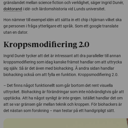
gränslandet mellan science fiction och verklighet, säger Ingrid Dunér,
doktorand
i idé- och lärdomshistoria vid Lunds universitet.
Hon nämner till exempel idén att sätta in ett chip i hjärnan vilket ska
ge personen i fråga ytterligare ett språk. Som ett google translate
utan en dator.
Kroppsmodifiering 2.0
Ingrid Dunér tycker att det är intressant att dra paralleller till annan
kroppsmodifiering som idag kanske främst handlar om att uttrycka
sig själv. Så är det även med biohacking. Å andra sidan handlar
biohacking också om att fylla en funktion. Kroppsmodifiering 2.0.
– Det finns något funktionellt som går bortom det rent visuella
uttrycket. Biohacking är förändringar som inte nödvändigtvis går att
upptäcka. Att ha något synligt är inte grejen. Istället handlar det om
att se var gränsen går mellan teknik och kroppen. För biohackers är
det nästan som forskning – man testar på ett handgripligt sätt.