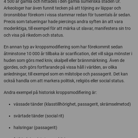
4 500 år gamla och hittades i den gamla sumeriska staden Ur.
Arkeologer har även funnit tecken på att töjning av läppar och
öronsnibbar förekom i vissa stammar redan för tusentals år sedan.
Precis som tatueringar hade piercings andra syften än att vara
moderiktiga, till exempel för att märka ut slavar, manifestera sin tro
och visa på rikedom och status.
En annan typ av kroppsmodifiering som har förekommit sedan
åtminstone 10 000 år tillbaka är scarification, det vill säga mönster i
huden som görs med kniv, skalpell eller brännmärkning. Även de
gjordes, och görs fortfarande på vissa håll i världen, av olika
anledningar, till exempel som en milstolpe och passagerit. Det kan
också handla om att markera politisk, religiös eller social status.
Andra exempel på historisk kroppsmodifiering är:
vässade tänder (klasstillhörighet, passagerit, skrämselmetod)
svärtade tänder (social rit)
halsringar (passagerit)