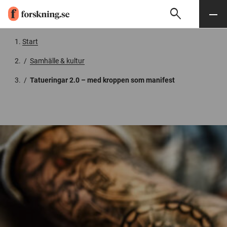
search
Sök
Meny
Gå till innehåll
Start
/
Samhälle & kultur
/
Tatueringar 2.0 – med kroppen som manifest