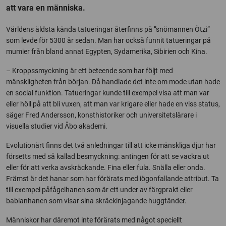
att vara en människa.
Världens äldsta kända tatueringar återfinns på ”snömannen Ötzi”
som levde för 5300 år sedan. Man har också funnit tatueringar på
mumier från bland annat Egypten, Sydamerika, Sibirien och Kina.
– Kroppssmyckning är ett beteende som har följt med
mänskligheten från början. Då handlade det inte om mode utan hade
en social funktion. Tatueringar kunde till exempel visa att man var
eller höll på att bli vuxen, att man var krigare eller hade en viss status,
säger Fred Andersson, konsthistoriker och universitetslärare i
visuella studier vid Åbo akademi.
Evolutionärt finns det två anledningar till att icke mänskliga djur har
försetts med så kallad besmyckning: antingen för att se vackra ut
eller för att verka avskräckande. Fina eller fula. Snälla eller onda.
Främst är det hanar som har förärats med iögonfallande attribut. Ta
till exempel påfågelhanen som är ett under av färgprakt eller
babianhanen som visar sina skräckinjagande huggtänder.
Människor har däremot inte förärats med något speciellt