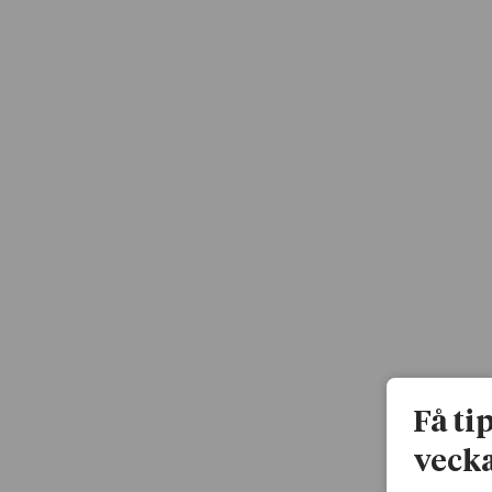
Få ti
vecka