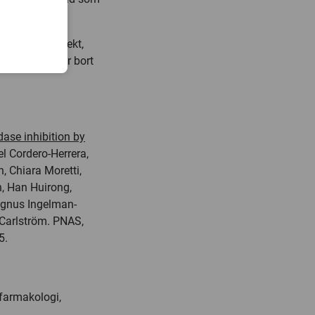
 skyddande effekt,
om helt väljer bort
ase inhibition by
l Cordero-Herrera,
 Chiara Moretti,
, Han Huirong,
agnus Ingelman-
Carlström. PNAS,
5.
 farmakologi,