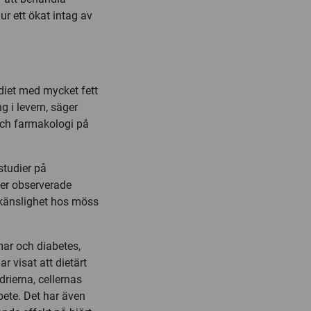
ur ett ökat intag av
 diet med mycket fett
g i levern, säger
 och farmakologi på
studier på
ver observerade
nkänslighet hos möss
mar och diabetes,
r visat att dietärt
drierna, cellernas
bete. Det har även