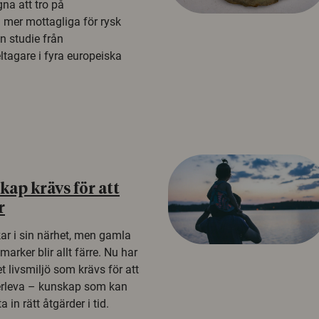
na att tro på
a mer mottagliga för rysk
n studie från
tagare i fyra europeiska
ap krävs för att
r
kar i sin närhet, men gamla
rker blir allt färre. Nu har
t livsmiljö som krävs för att
erleva – kunskap som kan
 in rätt åtgärder i tid.