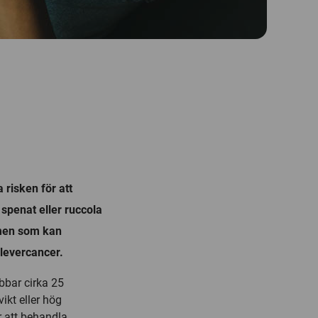
risken för att
spenat eller ruccola
omen som kan
 levercancer.
bbar cirka 25
ikt eller hög
 att behandla