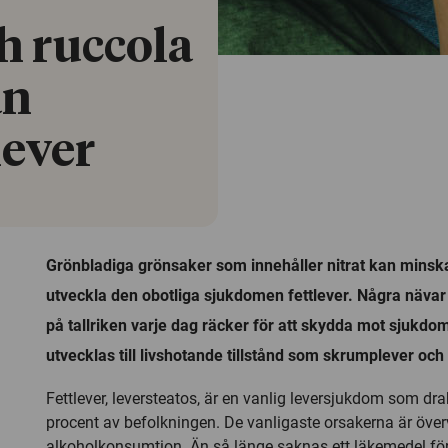
h ruccola
an
lever
Grönbladiga grönsaker som innehåller nitrat kan minska 
utveckla den obotliga sjukdomen fettlever. Några nävar 
på tallriken varje dag räcker för att skydda mot sjukd
utvecklas till livshotande tillstånd som skrumplever och
Fettlever, leversteatos, är en vanlig leversjukdom som dra
procent av befolkningen. De vanligaste orsakerna är överv
alkoholkonsumtion. Än så länge saknas ett läkemedel för