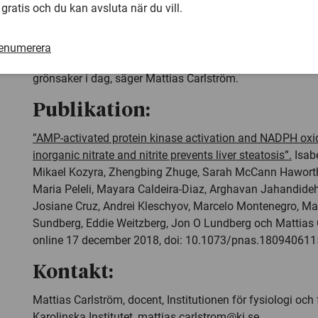
 gratis och du kan avsluta när du vill.
de mer nitratrika sorterna spenat och ruccola.
– Det krävs inte heller några stora mängder för att få en
renumerera
endast cirka 200 gram per dag. Men tyvärr är det många s
grönsaker i dag, säger Mattias Carlström.
Publikation:
”AMP-activated protein kinase activation and NADPH oxid
inorganic nitrate and nitrite prevents liver steatosis”.
Isabe
Mikael Kozyra, Zhengbing Zhuge, Sarah McCann Haworth,
Maria Peleli, Mayara Caldeira-Diaz, Arghavan Jahandideh
Josiane Cruz, Andrei Kleschyov, Marcelo Montenegro, M
Sundberg, Eddie Weitzberg, Jon O Lundberg och Mattias 
online 17 december 2018, doi: 10.1073/pnas.180940611
Kontakt:
Mattias Carlström, docent, Institutionen för fysiologi och
Karolinska Institutet,
mattias.carlstrom@ki.se