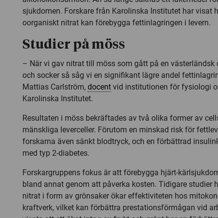
sjukdomen. Forskare från Karolinska Institutet har visat h
oorganiskt nitrat kan förebygga fettinlagringen i levern.
Studier på möss
– När vi gav nitrat till möss som gått på en västerländsk
och socker så såg vi en signifikant lägre andel fettinlagrin
Mattias Carlström,
docent
vid institutionen för fysiologi
Karolinska Institutet.
Resultaten i möss bekräftades av två olika former av cell
mänskliga leverceller. Förutom en minskad risk för fettle
forskarna även sänkt blodtryck, och en förbättrad insuli
med typ 2-diabetes.
Forskargruppens fokus är att förebygga hjärt-kärlsjukdo
bland annat genom att påverka kosten. Tidigare studier ha
nitrat i form av grönsaker ökar effektiviteten hos mitokon
kraftverk, vilket kan förbättra prestationsförmågan vid ar