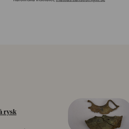
å rysk