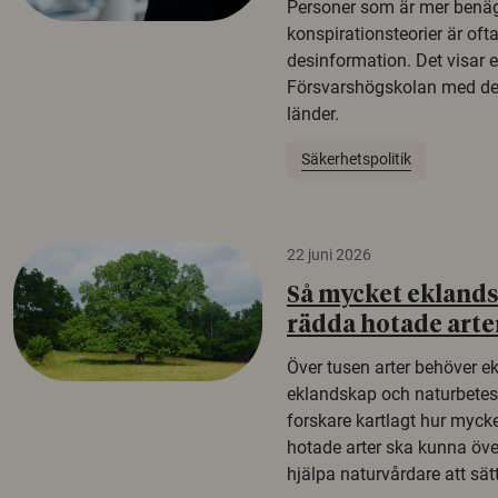
Personer som är mer benäg
konspirationsteorier är oft
desinformation. Det visar e
Försvarshögskolan med del
länder.
Säkerhetspolitik
22 juni 2026
Så mycket eklandsk
rädda hotade arte
Över tusen arter behöver e
eklandskap och naturbetesma
forskare kartlagt hur mycke
hotade arter ska kunna öv
hjälpa naturvårdare att sätta