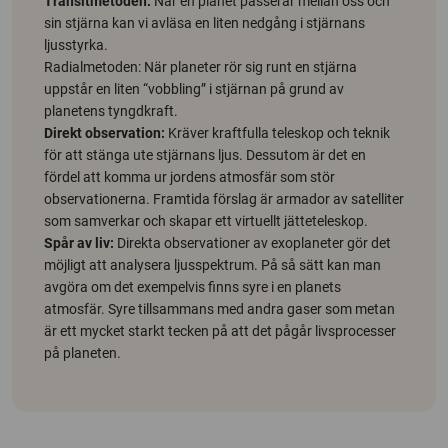
Transitmetoden:
När en planet passerar mellan oss och
sin stjärna kan vi avläsa en liten nedgång i stjärnans
ljusstyrka.
Radialmetoden: När planeter rör sig runt en stjärna
uppstår en liten “vobbling” i stjärnan på grund av
planetens tyngdkraft.
Direkt observation:
Kräver kraftfulla teleskop och teknik
för att stänga ute stjärnans ljus. Dessutom är det en
fördel att komma ur jordens atmosfär som stör
observationerna. Framtida förslag är armador av satelliter
som samverkar och skapar ett virtuellt jätteteleskop.
Spår av liv:
Direkta observationer av exoplaneter gör det
möjligt att analysera ljusspektrum. På så sätt kan man
avgöra om det exempelvis finns syre i en planets
atmosfär. Syre tillsammans med andra gaser som metan
är ett mycket starkt tecken på att det pågår livsprocesser
på planeten.