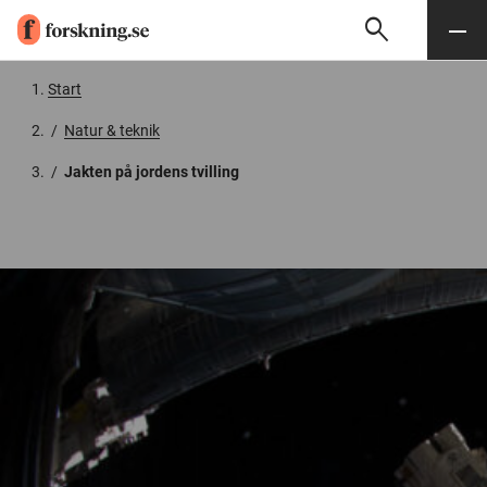
search
Sök
Meny
Gå till innehåll
Start
/
Natur & teknik
/
Jakten på jordens tvilling