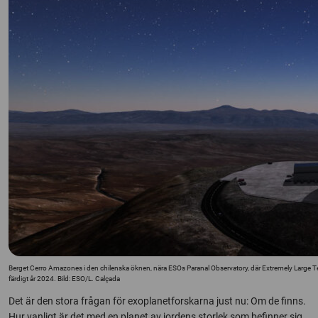
Berget Cerro Amazones i den chilenska öknen, nära ESOs Paranal Observatory, där Extremely Large Teles
färdigt år 2024. Bild: ESO/L. Calçada
Det är den stora frågan för exoplanetforskarna just nu: Om de finns.
Hur vanligt är det med en planet av jordens storlek som befinner sig