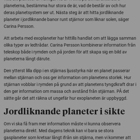
planeterna, bestämma hur stora de är, vad de består av och hur
deras planetsystem ser ut. Nästa steg är att hitta jordliknande
planeter i jordliknande banor runt stjärnor som liknar solen, säger
Carina Persson.
Att arbeta med exoplaneter har hittills handlat om att lägga samman
olika typer av ledtrådar. Carina Persson kombinerar information från
teleskop både i rymden och på jorden för att skapa sig en bild av
planeterna långt därute.
Den ytterst lilla dipp i en stjärnas ljusstyrka när en planet passerar
mellan stjärnan och oss ger information om planetens storlek. Hur
stjärnan vobblar i rymden på grund av att planetens tyngdkraft drar i
den ger information om massa och avstånd från stjärnan. PÅ det
sätte går det att räkna ut ungefär hur exoplaneten är uppbyggd.
Jordliknande planeter i sikte
Om vi ska få fram mer information måste vi kunna observera
planeterna direkt. Med dagens teknik kan vi bara se stora
gasplaneter som kretsar långt ifrån sin stjärna, men vi kommer att