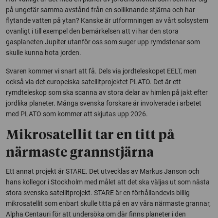
på ungefär samma avstånd från en solliknande stjärna och har
flytande vatten på ytan? Kanske är utformningen av vårt solsystem
ovanligt i till exempel den bemärkelsen att vi har den stora
gasplaneten Jupiter utanför oss som suger upp rymdstenar som
skulle kunna hota jorden.
Svaren kommer vi snart att få. Dels via jordteleskopet EELT, men
också via det europeiska satellitprojektet PLATO. Det är ett
rymdteleskop som ska scanna av stora delar av himlen på jakt efter
jordlika planeter. Många svenska forskare är involverade i arbetet
med PLATO som kommer att skjutas upp 2026.
Mikrosatellit tar en titt på
närmaste grannstjärna
Ett annat projekt är STARE. Det utvecklas av Markus Janson och
hans kollegor i Stockholm med målet att det ska väljas ut som nästa
stora svenska satellitprojekt. STARE är en förhållandevis billig
mikrosatellit som enbart skulle titta på en av våra närmaste grannar,
Alpha Centauri för att undersöka om där finns planeter i den