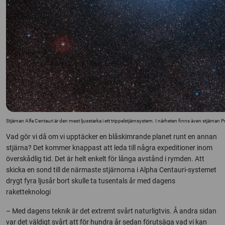
Stjärnan Alfa Centauri är den mest ljusstarka i ett trippelstjärnsystem. I närheten finns även stjärnan
Vad gör vi då om vi upptäcker en blåskimrande planet runt en annan
stjärna? Det kommer knappast att leda till några expeditioner inom
överskådlig tid. Det är helt enkelt för långa avstånd i rymden. Att
skicka en sond till de närmaste stjärnorna i Alpha Centauri-systemet
drygt fyra ljusår bort skulle ta tusentals år med dagens
raketteknologi
– Med dagens teknik är det extremt svårt naturligtvis. Å andra sidan
var det väldigt svårt att för hundra år sedan förutsäga vad vi kan