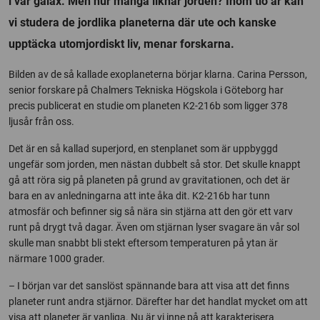
i vår galax. Men hur många liknar jorden? Inom tio år kan
vi studera de jordlika planeterna där ute och kanske
upptäcka utomjordiskt liv, menar forskarna.
Bilden av de så kallade exoplaneterna börjar klarna. Carina Persson,
senior forskare på Chalmers Tekniska Högskola i Göteborg har
precis publicerat en studie om planeten K2-216b som ligger 378
ljusår från oss.
Det är en så kallad superjord, en stenplanet som är uppbyggd
ungefär som jorden, men nästan dubbelt så stor. Det skulle knappt
gå att röra sig på planeten på grund av gravitationen, och det är
bara en av anledningarna att inte åka dit. K2-216b har tunn
atmosfär och befinner sig så nära sin stjärna att den gör ett varv
runt på drygt två dagar. Även om stjärnan lyser svagare än vår sol
skulle man snabbt bli stekt eftersom temperaturen på ytan är
närmare 1000 grader.
– I början var det sanslöst spännande bara att visa att det finns
planeter runt andra stjärnor. Därefter har det handlat mycket om att
visa att planeter är vanliga. Nu är vi inne på att karakterisera