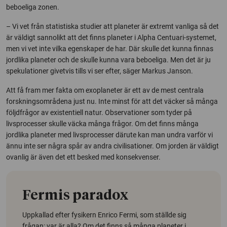
beboeliga zonen.
– Vi vet från statistiska studier att planeter är extremt vanliga så det
är väldigt sannolikt att det finns planeter i Alpha Centuari-systemet,
men vi vet inte vilka egenskaper de har. Där skulle det kunna finnas
jordlika planeter och de skulle kunna vara beboeliga. Men det är ju
spekulationer givetvis tills vi ser efter, säger Markus Janson.
Att få fram mer fakta om exoplaneter är ett av de mest centrala
forskningsområdena just nu. Inte minst för att det väcker så många
följdfrågor av existentiell natur. Observationer som tyder på
livsprocesser skulle väcka många frågor. Om det finns många
jordlika planeter med livsprocesser därute kan man undra varför vi
ännu inte ser några spår av andra civilisationer. Om jorden är väldigt
ovanlig är även det ett besked med konsekvenser.
Fermis paradox
Uppkallad efter fysikern Enrico Fermi, som ställde sig
frågan: var är alla? Om det finns så många planeter i