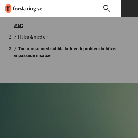
search
Sök
Meny
Gå till innehåll
Start
/
Hälsa & medicin
/
Tonåringar med dubbla beteendeproblem behöver
anpassade insatser