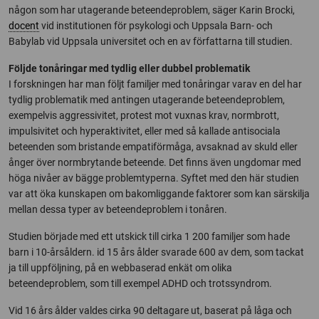
någon som har utagerande beteendeproblem, säger Karin Brocki,
docent
vid institutionen för psykologi och Uppsala Barn- och
Babylab vid Uppsala universitet och en av författarna till studien.
Följde tonåringar med tydlig eller dubbel problematik
I forskningen har man följt familjer med tonåringar varav en del har
tydlig problematik med antingen utagerande beteendeproblem,
exempelvis aggressivitet, protest mot vuxnas krav, normbrott,
impulsivitet och hyperaktivitet, eller med så kallade antisociala
beteenden som bristande empatiförmåga, avsaknad av skuld eller
ånger över normbrytande beteende. Det finns även ungdomar med
höga nivåer av bägge problemtyperna. Syftet med den här studien
var att öka kunskapen om bakomliggande faktorer som kan särskilja
mellan dessa typer av beteendeproblem i tonåren.
Studien började med ett utskick till cirka 1 200 familjer som hade
barn i 10-årsåldern. id 15 års ålder svarade 600 av dem, som tackat
ja till uppföljning, på en webbaserad enkät om olika
beteendeproblem, som till exempel ADHD och trotssyndrom.
Vid 16 års ålder valdes cirka 90 deltagare ut, baserat på låga och