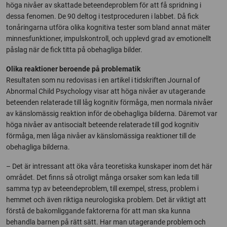
höga nivåer av skattade beteendeproblem för att få spridning i
dessa fenomen. De 90 deltog i testproceduren i labbet. Då fick
tonåringarna utföra olika kognitiva tester som bland annat mäter
minnesfunktioner, impulskontroll, och upplevd grad av emotionellt
påslag när de fick titta på obehagliga bilder.
Olika reaktioner beroende på problematik
Resultaten som nu redovisas i en artikel i tidskriften Journal of
Abnormal Child Psychology visar att höga nivåer av utagerande
beteenden relaterade till låg kognitiv förmåga, men normala nivåer
av känslomässig reaktion inför de obehagliga bilderna. Däremot var
höga nivåer av antisocialt beteende relaterade till god kognitiv
förmåga, men låga nivåer av känslomässiga reaktioner till de
obehagliga bilderna.
– Det är intressant att öka våra teoretiska kunskaper inom det här
området. Det finns så otroligt många orsaker som kan leda till
samma typ av beteendeproblem, till exempel, stress, problem i
hemmet och även riktiga neurologiska problem. Det är viktigt att
förstå de bakomliggande faktorerna för att man ska kunna
behandla barnen på rätt sätt. Har man utagerande problem och