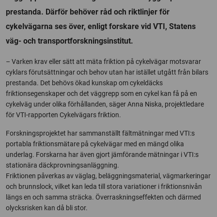
prestanda. Därför behöver råd och riktlinjer för
cykelvägarna ses över, enligt forskare vid VTI, Statens
väg- och transportforskningsinstitut.
– Varken krav eller sätt att mäta friktion på cykelvägar motsvarar
cyklars förutsättningar och behov utan har istället utgått från bilars
prestanda. Det behövs ökad kunskap om cykeldäcks
friktionsegenskaper och det väggrepp som en cykel kan få på en
cykelväg under olika förhållanden, säger Anna Niska, projektledare
för VTI-rapporten Cykelvägars friktion.
Forskningsprojektet har sammanställt fältmätningar med VTI:s
portabla friktionsmätare på cykelvägar med en mängd olika
underlag. Forskarna har även gjort jämförande mätningar i VTI:s
stationära däckprovningsanläggning.
Friktionen påverkas av väglag, beläggningsmaterial, vägmarkeringar
och brunnslock, vilket kan leda till stora variationer i friktionsnivån
längs en och samma sträcka. Överraskningseffekten och därmed
olycksrisken kan då bli stor.