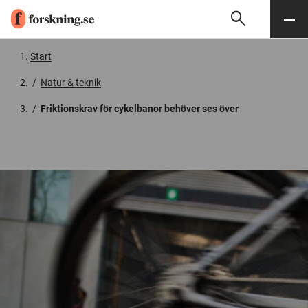
search
Sök
Meny
Gå till innehåll
Start
/
Natur & teknik
/
Friktionskrav för cykelbanor behöver ses över