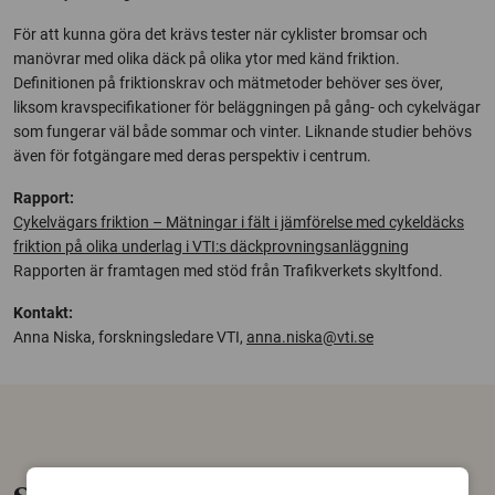
För att kunna göra det krävs tester när cyklister bromsar och
manövrar med olika däck på olika ytor med känd friktion.
Definitionen på friktionskrav och mätmetoder behöver ses över,
liksom kravspecifikationer för beläggningen på gång- och cykelvägar
som fungerar väl både sommar och vinter. Liknande studier behövs
även för fotgängare med deras perspektiv i centrum.
Rapport:
Cykelvägars friktion – Mätningar i fält i jämförelse med cykeldäcks
friktion på olika underlag i VTI:s däckprovningsanläggning
Rapporten är framtagen med stöd från Trafikverkets skyltfond.
Kontakt:
Anna Niska, forskningsledare VTI,
anna.niska@vti.se