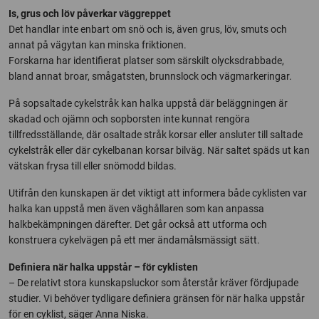
Is, grus och löv påverkar väggreppet
Det handlar inte enbart om snö och is, även grus, löv, smuts och
annat på vägytan kan minska friktionen.
Forskarna har identifierat platser som särskilt olycksdrabbade,
bland annat broar, smågatsten, brunnslock och vägmarkeringar.
På sopsaltade cykelstråk kan halka uppstå där beläggningen är
skadad och ojämn och sopborsten inte kunnat rengöra
tillfredsställande, där osaltade stråk korsar eller ansluter till saltade
cykelstråk eller där cykelbanan korsar bilväg. När saltet späds ut kan
vätskan frysa till eller snömodd bildas.
Utifrån den kunskapen är det viktigt att informera både cyklisten var
halka kan uppstå men även väghållaren som kan anpassa
halkbekämpningen därefter. Det går också att utforma och
konstruera cykelvägen på ett mer ändamålsmässigt sätt.
Definiera när halka uppstår – för cyklisten
– De relativt stora kunskapsluckor som återstår kräver fördjupade
studier. Vi behöver tydligare definiera gränsen för när halka uppstår
för en cyklist, säger Anna Niska.