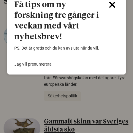
Senaste nytt
Få tips om ny
forskning tre gånger i
veckan med vårt
Varför tror vissa på rysk
nyhetsbrev!
desinformation?
PS. Det är gratis och du kan avsluta när du vill.
30 juli 2026
Personer som är mer benägna att tro på
Jag vill prenumerera
konspirationsteorier är ofta mer mottagliga
för rysk desinformation. Det visar en studie
från Försvarshögskolan med deltagare i fyra
europeiska länder.
Säkerhetspolitik
Gammalt skinn var Sveriges
äldsta sko