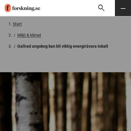
search
Sök
Meny
Gå till innehåll
Start
/
Miljö & klimat
/
Gallrad ungskog kan bli viktig energiråvara lokalt