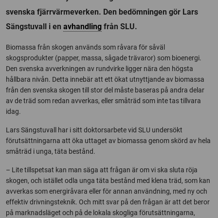
svenska fjärrvärmeverken. Den bedömningen gör Lars
Sängstuvall i en
avhandling
från SLU.
Biomassa från skogen används som råvara för såväl
skogsprodukter (papper, massa, sågade trävaror) som bioenergi.
Den svenska avverkningen av rundvirke ligger nära den högsta
hållbara nivån. Detta innebär att ett ökat utnyttjande av biomassa
från den svenska skogen till stor del måste baseras på andra delar
av de träd som redan avverkas, eller småträd som inte tas tillvara
idag.
Lars Sängstuvall har i sitt doktorsarbete vid SLU undersökt
förutsättningarna att öka uttaget av biomassa genom skörd av hela
småträd i unga, täta bestånd.
– Lite tillspetsat kan man säga att frågan är om vi ska sluta röja
skogen, och istället odla unga täta bestånd med klena träd, som kan
avverkas som energiråvara eller för annan användning, med ny och
effektiv drivningsteknik. Och mitt svar på den frågan är att det beror
på marknadsläget och på de lokala skogliga förutsättningarna,