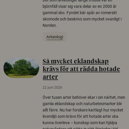
Det som arkeologer länge trodde var en
björnfäll visar sig vara delar av en 2000 år
gammal sko. Fyndet bär spår av romerskt
skomode och beskrivs som mycket ovanligt i
Norden.
Arkeologi
Så mycket eklandskap
krävs för att rädda hotade
arter
22 juni 2026
Över tusen arter behöver ekar i sin närhet, men
gamla eklandskap och naturbetesmarker blir
allt färre. Nu har forskare kartlagt hur mycket
livsmiljö som krävs för att hotade arter ska
kunna överleva – kunskap som kan hjälpa
naturvårdare att sätta in rätt åtgärder i tid.