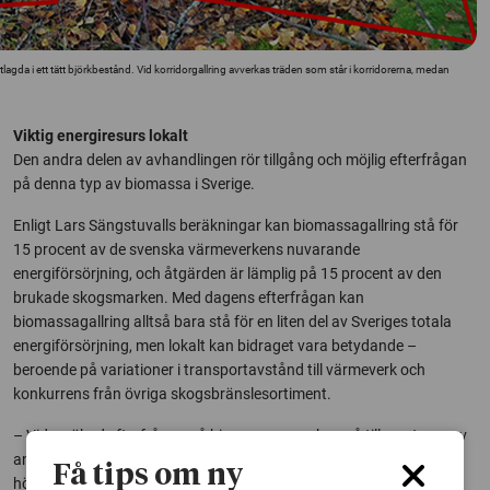
tlagda i ett tätt björkbestånd. Vid korridorgallring avverkas träden som står i korridorerna, medan
Viktig energiresurs lokalt
Den andra delen av avhandlingen rör tillgång och möjlig efterfrågan
på denna typ av biomassa i Sverige.
Enligt Lars Sängstuvalls beräkningar kan biomassagallring stå för
15 procent av de svenska värmeverkens nuvarande
energiförsörjning, och åtgärden är lämplig på 15 procent av den
brukade skogsmarken. Med dagens efterfrågan kan
biomassagallring alltså bara stå för en liten del av Sveriges totala
energiförsörjning, men lokalt kan bidraget vara betydande –
beroende på variationer i transportavstånd till värmeverk och
konkurrens från övriga skogsbränslesortiment.
– Vid en ökad efterfrågan på biomassa, som kan gå till nya typer av
användning och produkter, har biomassagallring dock en avsevärt
Få tips om ny
högre potential, säger Lars Sängstuvall.