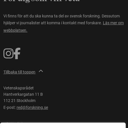
Vi finns för att du ska kunna ta del av svensk forskning. Dessutom
hjälper vi journalister att komma i kontakt med forskare.
Läs mer om
webbplatsen.
Tillbaka till toppen
Vetenskapsrådet
Hantverkargatan 11 B
112 21 Stockholm
E-post:
red@forskning.se
Tillgänglighet