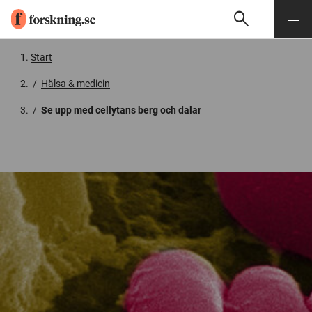
search
Sök
Meny
Gå till innehåll
Start
/
Hälsa & medicin
/
Se upp med cellytans berg och dalar