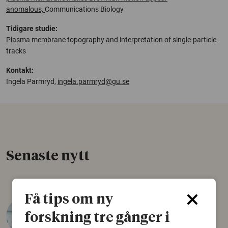
anomalous,
Communications Biology
Tidigare studie:
Plasma membrane topography and interpretation of single-particle
tracks
Kontakt:
Ingela Parmryd,
ingela.parmryd@gu.se
Senaste nytt
Få tips om ny
Varför tror vissa på rysk
forskning tre gånger i
desinformation?