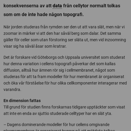
konsekvenserna av att
data
från cellytor normalt tolkas
som om de inte hade någon topografi.
När jorden studeras från rymden ser den ut att vara slät, men när vi
zoomar in märker vi att den har såväl berg som dalar. Det samma
gäller för celler som utan förstoring ser släta ut, men vid inzoomning
visar sig ha såväl åsar som kratrar.
Det är forskare vid Göteborgs och Uppsala universitet som studerat
hur denna variation i cellens topografi påverkar det som kallas
diffusion, alltså hur ämnen rör sig i cellmembranet, något som
studeras för att ta fram modeller för hur membranet är organiserat
och öka vår förståelse för hur olika cellkomponenter interagerar med
varandra.
En dimension fattas
Till grund för studien finns forskarnas tidigare upptäckter som visat
att inte en enda av sjuttio studerade celltyper har en slät yta.
– Dagens dominerande modeller för hur cellens omgivande
plasmamembran är organiserat bygger på att mätdata tolkas