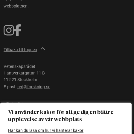
webbplatsen.
Tillbaka till toppen
Vetenskapsrådet
Hantverkargatan 11 B
112 21 Stockholm
E-post:
red@forskning.se
Tillgänglighet
Vi använder kakor för att ge dig en bättre
upplevelse av vår webbplats
Ett initiativ av
Vetenskapsrådet
Här kan du läsa om hur vi hanterar kakor