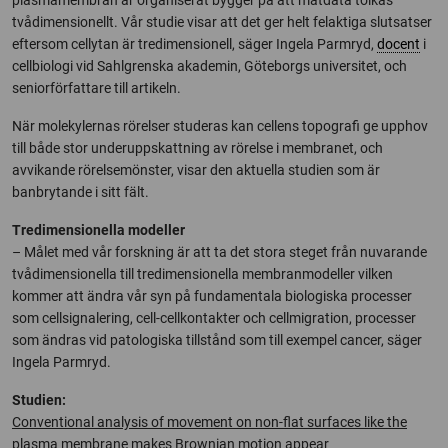
tvådimensionellt. Vår studie visar att det ger helt felaktiga slutsatser
eftersom cellytan är tredimensionell, säger Ingela Parmryd,
docent
i
cellbiologi vid Sahlgrenska akademin, Göteborgs universitet, och
seniorförfattare till artikeln.
När molekylernas rörelser studeras kan cellens topografi ge upphov
till både stor underuppskattning av rörelse i membranet, och
avvikande rörelsemönster, visar den aktuella studien som är
banbrytande i sitt fält.
Tredimensionella modeller
– Målet med vår forskning är att ta det stora steget från nuvarande
tvådimensionella till tredimensionella membranmodeller vilken
kommer att ändra vår syn på fundamentala biologiska processer
som cellsignalering, cell-cellkontakter och cellmigration, processer
som ändras vid patologiska tillstånd som till exempel cancer, säger
Ingela Parmryd.
Studien:
Conventional analysis of movement on non-flat surfaces like the
plasma membrane makes Brownian motion appear