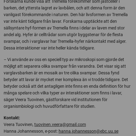
Forskarna kunde visa att Tremella förekommer som jästceller i
barken, det yttersta lagret av lavbålen, och att denna form är den
vanligast förekommande i naturen. Den här livsformen av Tremella
var inte känt tidigare från lavar. Forskarna upptäckte att den
sällsyntare hyf-formen av Tremella finns i delar av laven med stor
andel alg. Hyfer är celltrådar som utgör byggstenar för de flesta
svampar, och i varglavar har Tremella-hyfer närkontakt med alger.
Dessa interaktioner var inte heller kända tidigare.
– Vi använde av oss en speciell typ av mikroskopi som gjorde det
möjligt att separera olika svampar från varandra. Det visar sig att
varglavsbarken är en mosaik av tre olika svampar. Dessa fynd
betyder att lavar är mycket mer komplexa än vi trodde tidigare. Det
betyder också att det antagligen inte finns en enda definition för hur
många spelare och vilka typer av interaktioner som finns i lavar,
säger Veera Tuovinen, gästforskare vid institutionen för
organismbiologi och huvudförfattare för studien.
Kontakt:
Veera Tuovinen,
tuovinen.veera@gmail.com
Hanna Johannesson, e-post:
hanna.johannesson@ebc.uu.se