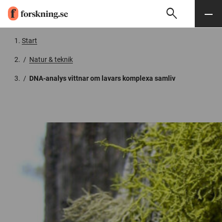
search
Sök
Meny
Gå till innehåll
Start
/
Natur & teknik
/
DNA-analys vittnar om lavars komplexa samliv