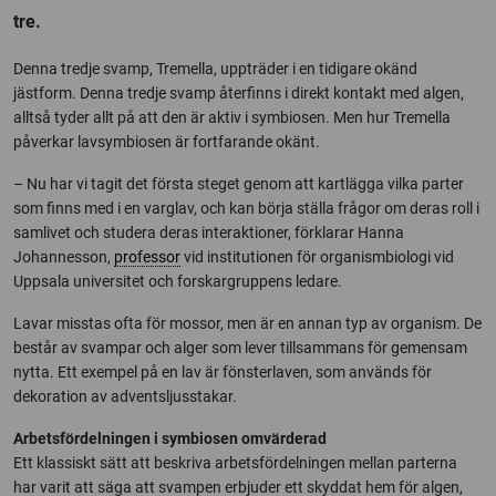
tre.
Denna tredje svamp, Tremella, uppträder i en tidigare okänd
jästform. Denna tredje svamp återfinns i direkt kontakt med algen,
alltså tyder allt på att den är aktiv i symbiosen. Men hur Tremella
påverkar lavsymbiosen är fortfarande okänt.
– Nu har vi tagit det första steget genom att kartlägga vilka parter
som finns med i en varglav, och kan börja ställa frågor om deras roll i
samlivet och studera deras interaktioner, förklarar Hanna
Johannesson,
professor
vid institutionen för organismbiologi vid
Uppsala universitet och forskargruppens ledare.
Lavar misstas ofta för mossor, men är en annan typ av organism. De
består av svampar och alger som lever tillsammans för gemensam
nytta. Ett exempel på en lav är fönsterlaven, som används för
dekoration av adventsljusstakar.
Arbetsfördelningen i symbiosen omvärderad
Ett klassiskt sätt att beskriva arbetsfördelningen mellan parterna
har varit att säga att svampen erbjuder ett skyddat hem för algen,