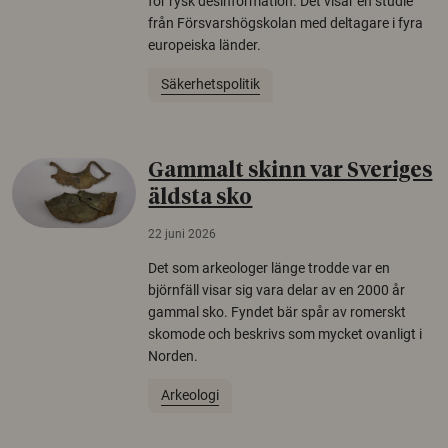
för rysk desinformation. Det visar en studie
från Försvarshögskolan med deltagare i fyra
europeiska länder.
Säkerhetspolitik
Gammalt skinn var Sveriges
äldsta sko
22 juni 2026
Det som arkeologer länge trodde var en
björnfäll visar sig vara delar av en 2000 år
gammal sko. Fyndet bär spår av romerskt
skomode och beskrivs som mycket ovanligt i
Norden.
Arkeologi