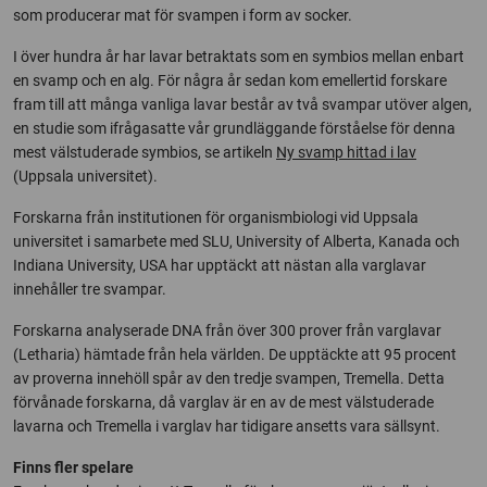
som producerar mat för svampen i form av socker.
I över hundra år har lavar betraktats som en symbios mellan enbart
en svamp och en alg. För några år sedan kom emellertid forskare
fram till att många vanliga lavar består av två svampar utöver algen,
en studie som ifrågasatte vår grundläggande förståelse för denna
mest välstuderade symbios, se artikeln
Ny svamp hittad i lav
(Uppsala universitet).
Forskarna från institutionen för organismbiologi vid Uppsala
universitet i samarbete med SLU, University of Alberta, Kanada och
Indiana University, USA har upptäckt att nästan alla varglavar
innehåller tre svampar.
Forskarna analyserade DNA från över 300 prover från varglavar
(Letharia) hämtade från hela världen. De upptäckte att 95 procent
av proverna innehöll spår av den tredje svampen, Tremella. Detta
förvånade forskarna, då varglav är en av de mest välstuderade
lavarna och Tremella i varglav har tidigare ansetts vara sällsynt.
Finns fler spelare