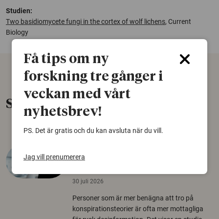
Studien:
Two basidiomycete fungi in the cortex of wolf lichens
, Current
Biology
Få tips om ny
forskning tre gånger i
veckan med vårt
Senaste nytt
nyhetsbrev!
PS. Det är gratis och du kan avsluta när du vill.
Varför tror vissa på rysk
Jag vill prenumerera
desinformation?
30 juli 2026
Personer som är mer benägna att tro på
konspirationsteorier är ofta mer mottagliga