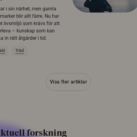
kar i sin närhet, men gamla
rker blir allt färre. Nu har
t livsmiljö som krävs för att
erleva – kunskap som kan
 in rätt åtgärder i tid.
ald
Träd
Visa fler artiklar
ktuell forskning