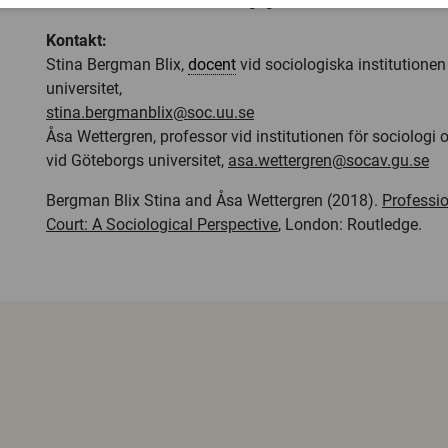
och arbetserfarenhet i det dagliga arbetet i domstol oc
Kontakt:
Stina Bergman Blix,
docent
vid sociologiska institutione
universitet,
stina.bergmanblix@soc.uu.se
Åsa Wettergren, professor vid institutionen för sociologi
vid Göteborgs universitet,
asa.wettergren@socav.gu.se
Bergman Blix Stina and Åsa Wettergren (2018).
Professi
Court: A Sociological Perspective
, London: Routledge.