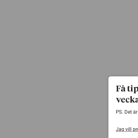
Få ti
vecka
PS. Det är
Jag vill p