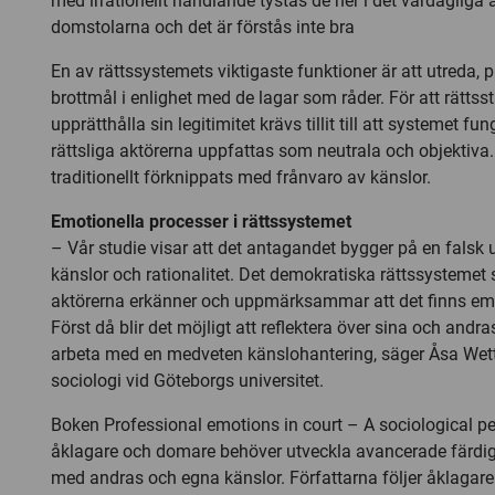
med irrationellt handlande tystas de ner i det vardagliga a
domstolarna och det är förstås inte bra
En av rättssystemets viktigaste funktioner är att utreda,
brottmål i enlighet med de lagar som råder. För att rättss
upprätthålla sin legitimitet krävs tillit till att systemet fu
rättsliga aktörerna uppfattas som neutrala och objektiva. 
traditionellt förknippats med frånvaro av känslor.
Emotionella processer i rättssystemet
– Vår studie visar att det antagandet bygger på en falsk
känslor och rationalitet. Det demokratiska rättssystemet 
aktörerna erkänner och uppmärksammar att det finns emo
Först då blir det möjligt att reflektera över sina och andra
arbeta med en medveten känslohantering, säger Åsa Wet
sociologi vid Göteborgs universitet.
Boken Professional emotions in court – A sociological per
åklagare och domare behöver utveckla avancerade färdigh
med andras och egna känslor. Författarna följer åklagar