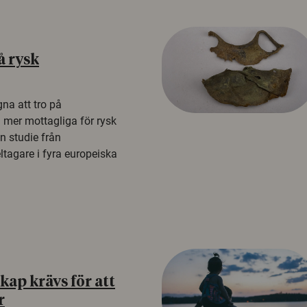
å rysk
na att tro på
a mer mottagliga för rysk
n studie från
tagare i fyra europeiska
ap krävs för att
r