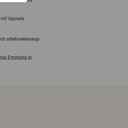
h åklagarkammare.
n vid Uppsala
 och arbetsvetenskap
onal Emotions in