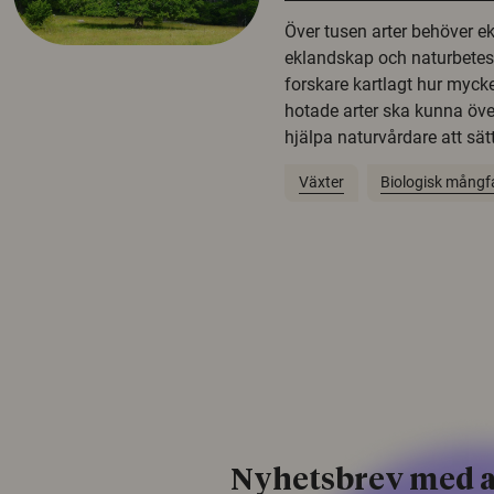
Över tusen arter behöver e
eklandskap och naturbetesma
forskare kartlagt hur mycke
hotade arter ska kunna öv
hjälpa naturvårdare att sätta
Växter
Biologisk mångf
Nyhetsbrev med a