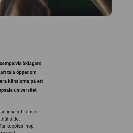
 exempelvis åklagare
att tala öppet om
tera känslorna på ett
ppsala universitet
man inse att känslor
thålla det
fta kopplas ihop