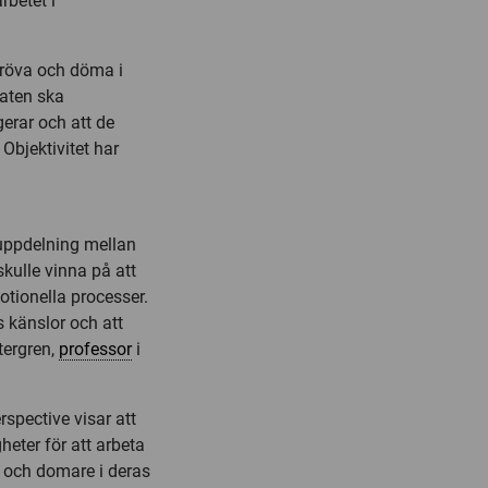
rbetet i
 pröva och döma i
taten ska
ngerar och att de
Objektivitet har
 uppdelning mellan
skulle vinna på att
tionella processer.
s känslor och att
tergren,
professor
i
spective visar att
eter för att arbeta
e och domare i deras