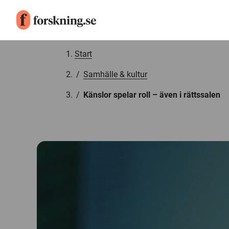
Gå till innehåll
Start
/
Samhälle & kultur
/
Känslor spelar roll – även i rättssalen