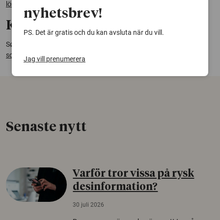
lösningar
nyhetsbrev!
Kontakt:
PS. Det är gratis och du kan avsluta när du vill.
Søren Rosenbak, Designskolan vid Umeå universitet,
soren.rosenbak@umu.se
Jag vill prenumerera
Senaste nytt
Varför tror vissa på rysk
desinformation?
30 juli 2026