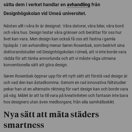
sätta dem i verket handlar en
avhandling
från
Designhögskolan vid Umeå universitet.
Nästan allt i våra liv är designat. Våra datorer, våra bilar, våra bord
och våra hus. Design testar våra gränser och berättar för oss hur
livet kan vara. Men design kan också få oss att fastna i gamla
hjulspår. I sin avhandling menar Søren Rosenbak, som bedrivit sina
doktorandstudier vid Designhögskolan i Umeå, att vi inte borde vara
rädda för att tänka annorlunda och att vi måste våga utmana
konventionella sätt att göra design.
Søren Rosenbak öppnar upp för ett nytt sätt att förstå vad design är
och vad den kan åstadkomma. Genom en rad innovativa fältstudier
pekar han ut en alternativ riktning för vart design kan och borde vara
på väg. Målet är att ta till vara på kreativiteten och fantasin inte bara
hos designers utan även medborgare, från alla samhällsskikt.
Nya sätt att mäta städers
smartness