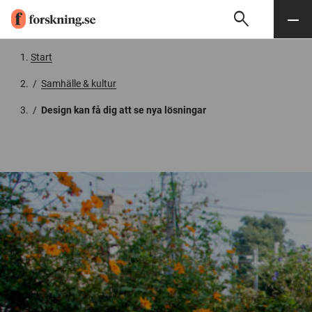
search
Sök
Meny
Gå till innehåll
Start
/
Samhälle & kultur
/
Design kan få dig att se nya lösningar