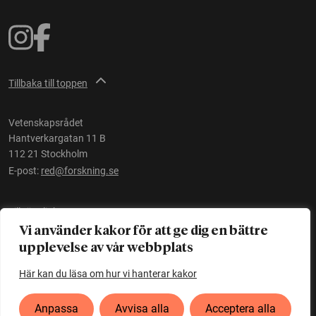
Tillbaka till toppen
Vetenskapsrådet
Hantverkargatan 11 B
112 21 Stockholm
E-post:
red@forskning.se
Tillgänglighet
Vi använder kakor för att ge dig en bättre
upplevelse av vår webbplats
Ett initiativ av
Vetenskapsrådet
Här kan du läsa om hur vi hanterar kakor
Anpassa
Avvisa alla
Acceptera alla