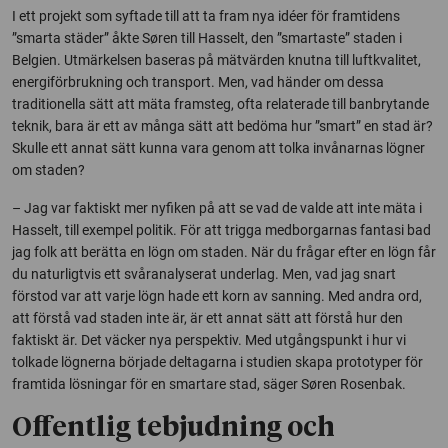
I ett projekt som syftade till att ta fram nya idéer för framtidens
”smarta städer” åkte Søren till Hasselt, den ”smartaste” staden i
Belgien. Utmärkelsen baseras på mätvärden knutna till luftkvalitet,
energiförbrukning och transport. Men, vad händer om dessa
traditionella sätt att mäta framsteg, ofta relaterade till banbrytande
teknik, bara är ett av många sätt att bedöma hur ”smart” en stad är?
Skulle ett annat sätt kunna vara genom att tolka invånarnas lögner
om staden?
– Jag var faktiskt mer nyfiken på att se vad de valde att inte mäta i
Hasselt, till exempel politik. För att trigga medborgarnas fantasi bad
jag folk att berätta en lögn om staden. När du frågar efter en lögn får
du naturligtvis ett svåranalyserat underlag. Men, vad jag snart
förstod var att varje lögn hade ett korn av sanning. Med andra ord,
att förstå vad staden inte är, är ett annat sätt att förstå hur den
faktiskt är. Det väcker nya perspektiv. Med utgångspunkt i hur vi
tolkade lögnerna började deltagarna i studien skapa prototyper för
framtida lösningar för en smartare stad, säger Søren Rosenbak.
Offentlig tebjudning och