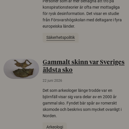
Personer som är mer benägna att tro på
konspirationsteorier är ofta mer mottagliga
för rysk desinformation. Det visar en studie
från Försvarshögskolan med deltagare i fyra
europeiska länder.
Säkerhetspolitik
Gammalt skinn var Sveriges
äldsta sko
22 juni 2026
Det som arkeologer länge trodde var en
björnfäll visar sig vara delar av en 2000 år
gammal sko. Fyndet bär spår av romerskt
skomode och beskrivs som mycket ovanligt i
Norden.
Arkeologi