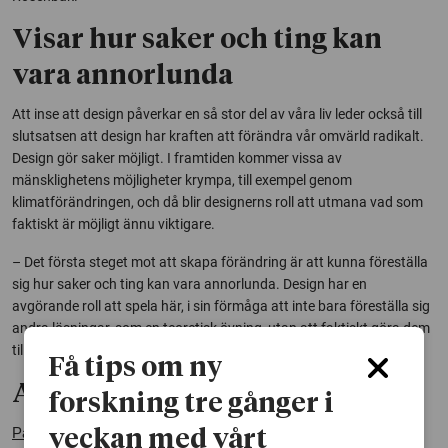
Visar hur saker och ting kan
vara annorlunda
Att inse att design påverkar en så stor del av våra liv leder också till
slutsatsen att design har kraften att förändra vår omvärld radikalt.
Design gör saker möjligt. I framtiden kommer vissa av
mänsklighetens möjligheter krympa, till exempel genom
klimatförändringen, och då blir designerns roll att utmana vad som
faktiskt är möjligt ännu viktigare.
– Det första steget mot att skapa förändring är att kunna föreställa
sig hur saker och ting kan vara annorlunda. Design har en
avgörande roll att spela här, i sin förmåga att inte bara föreställa sig
andra lösningar, som en teoretisk övning, utan att faktiskt göra dem
till verklighet.
Få tips om ny
Avhandlingen:
forskning tre gånger i
Pata-design: Att prototypa vetenskapen om att föreställa sig
veckan med vårt