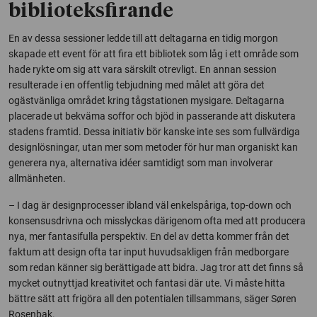
biblioteksfirande
En av dessa sessioner ledde till att deltagarna en tidig morgon
skapade ett event för att fira ett bibliotek som låg i ett område som
hade rykte om sig att vara särskilt otrevligt. En annan session
resulterade i en offentlig tebjudning med målet att göra det
ogästvänliga området kring tågstationen mysigare. Deltagarna
placerade ut bekväma soffor och bjöd in passerande att diskutera
stadens framtid. Dessa initiativ bör kanske inte ses som fullvärdiga
designlösningar, utan mer som metoder för hur man organiskt kan
generera nya, alternativa idéer samtidigt som man involverar
allmänheten.
– I dag är designprocesser ibland väl enkelspåriga, top-down och
konsensusdrivna och misslyckas därigenom ofta med att producera
nya, mer fantasifulla perspektiv. En del av detta kommer från det
faktum att design ofta tar input huvudsakligen från medborgare
som redan känner sig berättigade att bidra. Jag tror att det finns så
mycket outnyttjad kreativitet och fantasi där ute. Vi måste hitta
bättre sätt att frigöra all den potentialen tillsammans, säger Søren
Rosenbak.