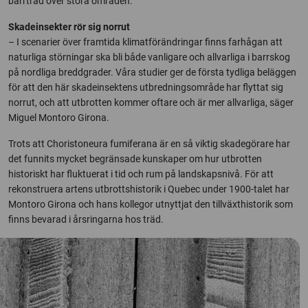
barrträd över stora områden.
Skadeinsekter rör sig norrut
– I scenarier över framtida klimatförändringar finns farhågan att
naturliga störningar ska bli både vanligare och allvarliga i barrskog
på nordliga breddgrader. Våra studier ger de första tydliga beläggen
för att den här skadeinsektens utbredningsområde har flyttat sig
norrut, och att utbrotten kommer oftare och är mer allvarliga, säger
Miguel Montoro Girona.
Trots att Choristoneura fumiferana är en så viktig skadegörare har
det funnits mycket begränsade kunskaper om hur utbrotten
historiskt har fluktuerat i tid och rum på landskapsnivå. För att
rekonstruera artens utbrottshistorik i Quebec under 1900-talet har
Montoro Girona och hans kollegor utnyttjat den tillväxthistorik som
finns bevarad i årsringarna hos träd.