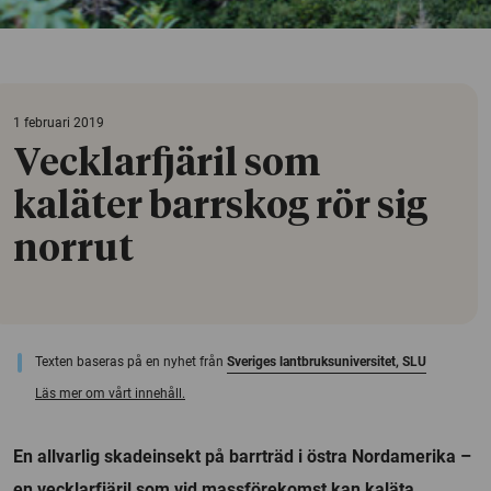
1 februari 2019
Vecklarfjäril som
kaläter barrskog rör sig
norrut
Texten baseras på en nyhet från
Sveriges lantbruksuniversitet, SLU
Läs mer om vårt innehåll.
En allvarlig skadeinsekt på barrträd i östra Nordamerika –
en vecklarfjäril som vid massförekomst kan kaläta