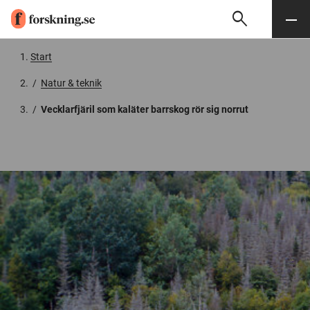
search
Sök
Meny
Gå till innehåll
Start
/
Natur & teknik
/
Vecklarfjäril som kaläter barrskog rör sig norrut