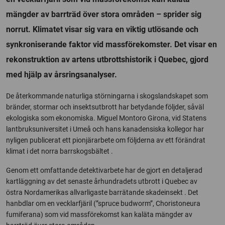
mängder av barrträd över stora områden – sprider sig
norrut. Klimatet visar sig vara en viktig utlösande och
synkroniserande faktor vid massförekomster. Det visar en
rekonstruktion av artens utbrottshistorik i Quebec, gjord
med hjälp av årsringsanalyser.
De återkommande naturliga störningarna i skogslandskapet som
bränder, stormar och insektsutbrott har betydande följder, såväl
ekologiska som ekonomiska. Miguel Montoro Girona, vid Statens
lantbruksuniversitet i Umeå och hans kanadensiska kollegor har
nyligen publicerat ett pionjärarbete om följderna av ett förändrat
klimat i det norra barrskogsbältet .
Genom ett omfattande detektivarbete har de gjort en detaljerad
kartläggning av det senaste århundradets utbrott i Quebec av
östra Nordamerikas allvarligaste barrätande skadeinsekt . Det
hanbdlar om en vecklarfjäril (”spruce budworm”, Choristoneura
fumiferana) som vid massförekomst kan kaläta mängder av