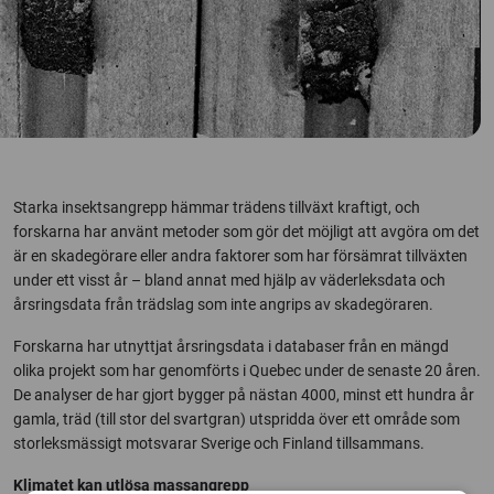
Starka insektsangrepp hämmar trädens tillväxt kraftigt, och
forskarna har använt metoder som gör det möjligt att avgöra om det
är en skadegörare eller andra faktorer som har försämrat tillväxten
under ett visst år – bland annat med hjälp av väderleksdata och
årsringsdata från trädslag som inte angrips av skadegöraren.
Forskarna har utnyttjat årsringsdata i databaser från en mängd
olika projekt som har genomförts i Quebec under de senaste 20 åren.
De analyser de har gjort bygger på nästan 4000, minst ett hundra år
gamla, träd (till stor del svartgran) utspridda över ett område som
storleksmässigt motsvarar Sverige och Finland tillsammans.
Klimatet kan utlösa massangrepp