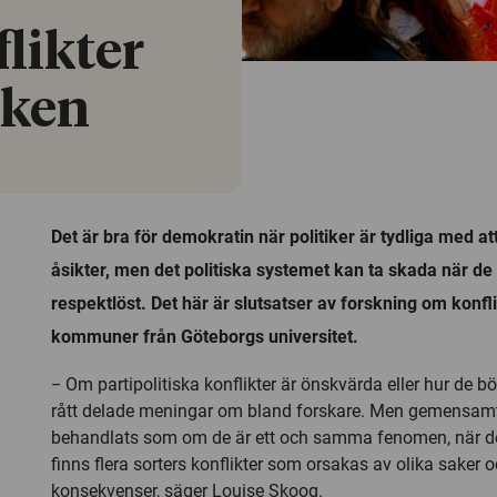
flikter
iken
Det är bra för demokratin när politiker är tydliga med at
åsikter, men det politiska systemet kan ta skada när d
respektlöst. Det här är slutsatser av forskning om konfl
kommuner från Göteborgs universitet.
− Om partipolitiska konflikter är önskvärda eller hur de b
rått delade meningar om bland forskare. Men gemensamt 
behandlats som om de är ett och samma fenomen, när det
finns flera sorters konflikter som orsakas av olika saker o
konsekvenser, säger Louise Skoog.