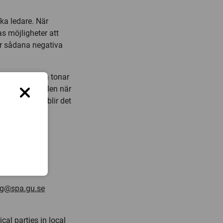
ka ledare. När
as möjligheter att
ar sådana negativa
de, och om man tonar
an partierna. Men när
 respektlöst blir det
 också skada
dla sina
og@spa.gu.se
cal parties in local