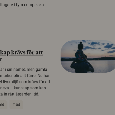
tagare i fyra europeiska
ap krävs för att
r
kar i sin närhet, men gamla
rker blir allt färre. Nu har
t livsmiljö som krävs för att
erleva – kunskap som kan
 in rätt åtgärder i tid.
ald
Träd