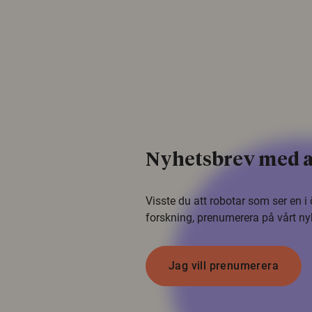
Nyhetsbrev med a
Visste du att robotar som ser en 
forskning, prenumerera på vårt ny
Jag vill prenumerera