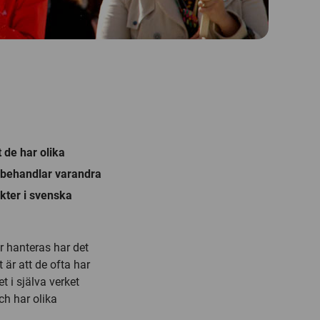
t de har olika
e behandlar varandra
ikter i svenska
ör hanteras har det
är att de ofta har
 i själva verket
ch har olika