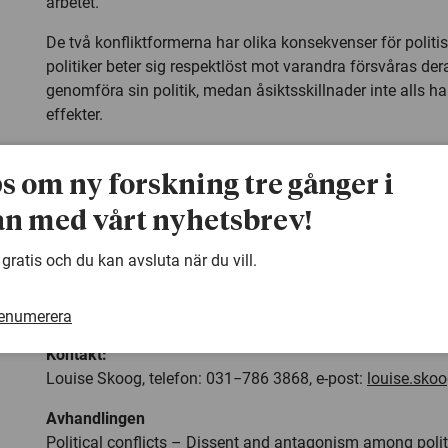
arbetet.
De två konfliktformerna har olika konsekvenser för politis
politiker beter sig respektlöst mot varandra försvåras der
genomföra sin politik, medan åsiktsskillnader inte alls h
effekter.
Hon menar också att konflikter har ett demokratiskt vär
ner dem för mycket ser inte väljarna någon skillnad mell
ps om ny forskning tre gånger i
politikerna passerar gränsen och börjar behandla varandra
n med vårt nyhetsbrev!
inte bara en dålig arbetsmiljö för de inblandade, det kan
legitimiteten för hela systemet.
 gratis och du kan avsluta när du vill.
– Politiker som har olika åsikter måste lära sig att behan
motståndare med respekt. Det vinner alla på, säger hon.
renumerera
Kontakt:
Louise Skoog, telefon: 031−786 3868, e-post:
louise.sko
Avhandlingen
Political conflicts – Dissent and antagonism among politi