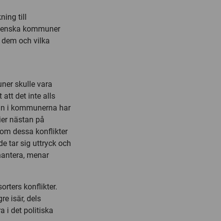
ing till
 svenska kommuner
r dem och vilka
uner skulle vara
 att det inte alls
vån i kommunerna har
ier nästan på
om dessa konflikter
de tar sig uttryck och
hantera, menar
orters konflikter.
re isär, dels
a i det politiska