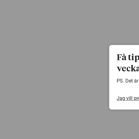
Få ti
vecka
PS. Det är
Jag vill p