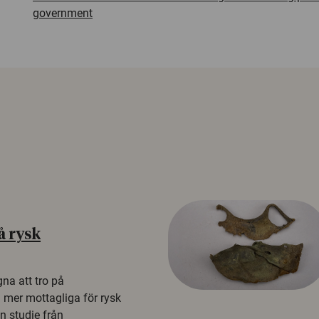
government
å rysk
na att tro på
a mer mottagliga för rysk
n studie från