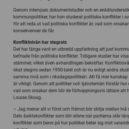
Genom intervjuer, dokumentstudier och en enkätundersökn
kommunpolitiker, har hon studerat politiska konflikter i
för att reda ut vad politiska konflikter är, vad som orsaka
konsekvenser de får.
Konfliktnivån har stegrats
Det har länge varit en utbredd uppfattning att just komm
befriade från politiska konflikter. Tidigare studier har visat
stämmer, vilket även avhandlingen bekräftar. Konfliktni
ökat stegvis sedan 1950-talet och är nu enligt andra stud
samma nivå som i riksdagspolitiken. Att få mer kunskap 
är viktigt. Genom att politiker och tjänstemän förstår hur 
vad som orsakar dem blir de förhoppningsvis lättare att 
Louise Skoog.
– Jag menar att vi först och främst bör skilja mellan två s
Dels åsiktskonflikter som blir större när partierna står läng
konflikter som beror på hur politiker beter sig mot varandr