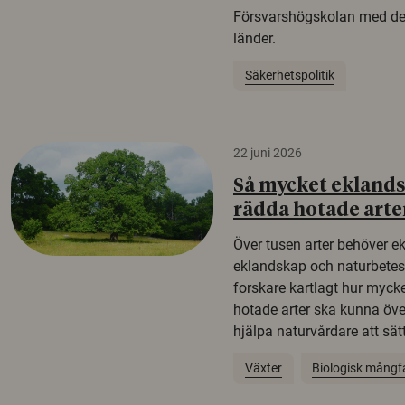
Försvarshögskolan med del
länder.
Säkerhetspolitik
22 juni 2026
Så mycket eklandsk
rädda hotade arte
Över tusen arter behöver e
eklandskap och naturbetesma
forskare kartlagt hur mycke
hotade arter ska kunna öv
hjälpa naturvårdare att sätta
Växter
Biologisk mångf