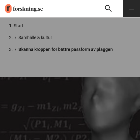
search
Sök
Meny
Gå till innehåll
Start
/
Samhälle & kultur
/
Skanna kroppen för bättre passform av plaggen