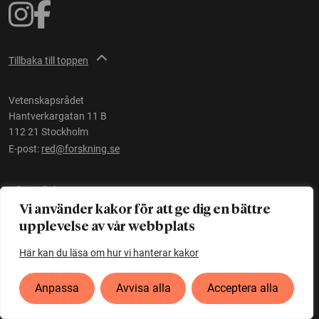
Tillbaka till toppen
Vetenskapsrådet
Hantverkargatan 11 B
112 21 Stockholm
E-post:
red@forskning.se
Tillgänglighet
Vi använder kakor för att ge dig en bättre
upplevelse av vår webbplats
Ett initiativ av
Vetenskapsrådet
Här kan du läsa om hur vi hanterar kakor
Anpassa
Avvisa alla
Acceptera alla