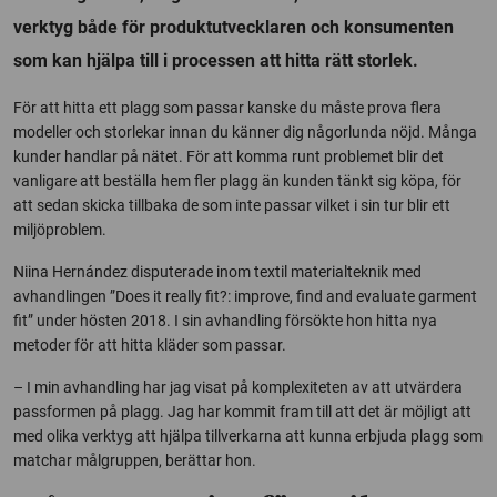
verktyg både för produktutvecklaren och konsumenten
som kan hjälpa till i processen att hitta rätt storlek.
För att hitta ett plagg som passar kanske du måste prova flera
modeller och storlekar innan du känner dig någorlunda nöjd. Många
kunder handlar på nätet. För att komma runt problemet blir det
vanligare att beställa hem fler plagg än kunden tänkt sig köpa, för
att sedan skicka tillbaka de som inte passar vilket i sin tur blir ett
miljöproblem.
Niina Hernández disputerade inom textil materialteknik med
avhandlingen ”Does it really fit?: improve, find and evaluate garment
fit” under hösten 2018. I sin avhandling försökte hon hitta nya
metoder för att hitta kläder som passar.
– I min avhandling har jag visat på komplexiteten av att utvärdera
passformen på plagg. Jag har kommit fram till att det är möjligt att
med olika verktyg att hjälpa tillverkarna att kunna erbjuda plagg som
matchar målgruppen, berättar hon.