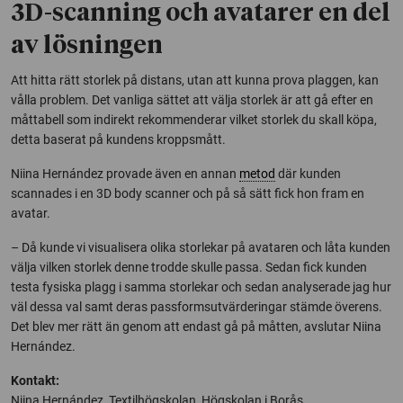
3D-scanning och avatarer en del
av lösningen
Att hitta rätt storlek på distans, utan att kunna prova plaggen, kan
vålla problem. Det vanliga sättet att välja storlek är att gå efter en
måttabell som indirekt rekommenderar vilket storlek du skall köpa,
detta baserat på kundens kroppsmått.
Niina Hernández provade även en annan
metod
där kunden
scannades i en 3D body scanner och på så sätt fick hon fram en
avatar.
– Då kunde vi visualisera olika storlekar på avataren och låta kunden
välja vilken storlek denne trodde skulle passa. Sedan fick kunden
testa fysiska plagg i samma storlekar och sedan analyserade jag hur
väl dessa val samt deras passformsutvärderingar stämde överens.
Det blev mer rätt än genom att endast gå på måtten, avslutar Niina
Hernández.
Kontakt:
Niina Hernández, Textilhögskolan, Högskolan i Borås,