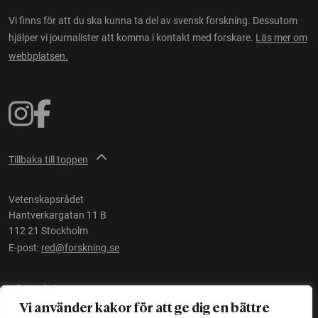
Vi finns för att du ska kunna ta del av svensk forskning. Dessutom
hjälper vi journalister att komma i kontakt med forskare.
Läs mer om
webbplatsen.
Tillbaka till toppen
Vetenskapsrådet
Hantverkargatan 11 B
112 21 Stockholm
E-post:
red@forskning.se
Tillgänglighet
Vi använder kakor för att ge dig en bättre