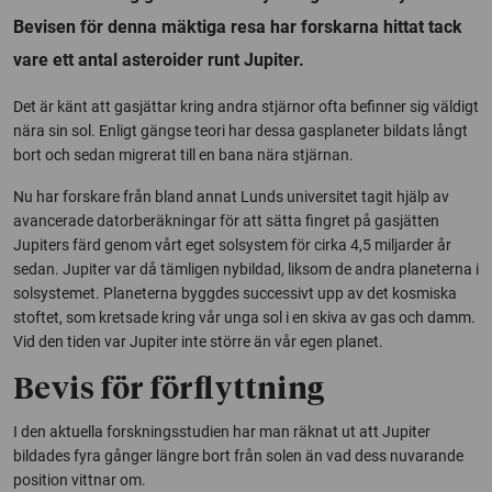
Bevisen för denna mäktiga resa har forskarna hittat tack
vare ett antal asteroider runt Jupiter.
Det är känt att gasjättar kring andra stjärnor ofta befinner sig väldigt
nära sin sol. Enligt gängse teori har dessa gasplaneter bildats långt
bort och sedan migrerat till en bana nära stjärnan.
Nu har forskare från bland annat Lunds universitet tagit hjälp av
avancerade datorberäkningar för att sätta fingret på gasjätten
Jupiters färd genom vårt eget solsystem för cirka 4,5 miljarder år
sedan. Jupiter var då tämligen nybildad, liksom de andra planeterna i
solsystemet. Planeterna byggdes successivt upp av det kosmiska
stoftet, som kretsade kring vår unga sol i en skiva av gas och damm.
Vid den tiden var Jupiter inte större än vår egen planet.
Bevis för förflyttning
I den aktuella forskningsstudien har man räknat ut att Jupiter
bildades fyra gånger längre bort från solen än vad dess nuvarande
position vittnar om.