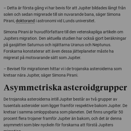
– Detta är första gång vi har bevis för att Jupiter bildades långt från
solen och sedan migrerade till sin nuvarande bana, säger Simona
Pirani,
doktorand
i astronomi vid Lunds universitet.
Simona Pirani är huvudförfattare till den vetenskapliga artikeln om
Jupiters migration. Den aktuella studien har också gjort beräkningar
på gasjätten Saturnus och isjättarna Uranus och Neptunus.
Forskarna konstaterar att även dessa jätteplaneter måste ha
migrerat på motsvarande sätt som Jupiter.
– Beviset för migrationen hittar vi i de trojanska asteroiderna som
kretsar nära Jupiter, säger Simona Pirani.
Asymmetriska asteroidgrupper
De trojanska asteroiderna intill Jupiter består av två grupper av
tusentals asteroider som ligger framför respektive bakom Jupiter. De
kretsar i samma omloppsbana som planeten. Det finns ungefär 50
procent flera trojaner framför Jupiter än bakom, och det är denna
asymmetri som blev nyckeln för forskarna att förstå Jupiters