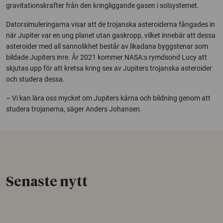
gravitationskrafter från den kringliggande gasen i solsystemet.
Datorsimuleringarna visar att de trojanska asteroiderna fångades in
när Jupiter var en ung planet utan gaskropp, vilket innebär att dessa
asteroider med all sannolikhet består av likadana byggstenar som
bildade Jupiters inre. År 2021 kommer NASA:s rymdsond Lucy att
skjutas upp för att kretsa kring sex av Jupiters trojanska asteroider
och studera dessa.
– Vi kan lära oss mycket om Jupiters kärna och bildning genom att
studera trojanerna, säger Anders Johansen.
Senaste nytt