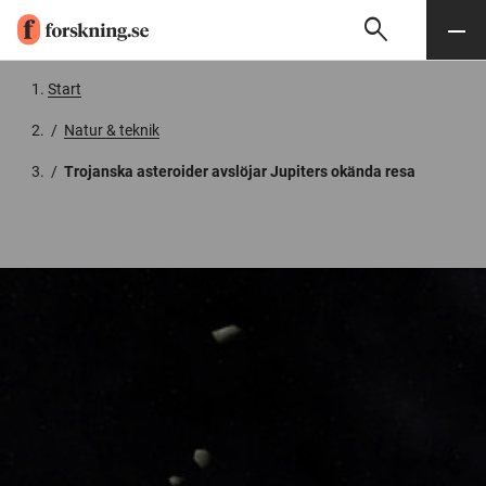
search
Sök
Meny
Gå till innehåll
Start
/
Natur & teknik
/
Trojanska asteroider avslöjar Jupiters okända resa