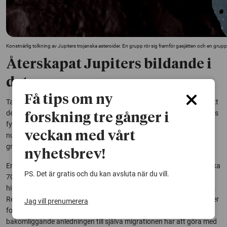
Konstnärlig tolkning av Jupiters trojanska asteroider. En grupp rör sig framför gasjätten och en grupp
Återskapat Jupiters bildande i
datorn
Få tips om ny
Tack vare omfattande datorsimuleringar har forskarna räknat ut att
den nuvarande asymmetrin bara kan ha uppstått om Jupiter bildats
forskning tre gånger i
fyra gånger längre bort i solsystemet och sedan migrerat till sin
veckan med vårt
nuvarande plats. Under färden mot solen fångade Jupiters egen
gravitation in fler trojaner framför sig än bakom sig.
nyhetsbrev!
Enligt forskarnas beräkningar ska Jupiters migration ha pågått cirka
PS. Det är gratis och du kan avsluta när du vill.
700 000 år, under en period ungefär 2-3 miljoner år efter att
himlakroppen hade börjat sitt liv som en isasteroid långt från solen.
Resan inåt i solsystemet skedde i en spiralformad rörelse där Jupiter
Jag vill prenumerera
fortsatte cirkla runt solen men i en allt snävare bana. Den
bakomliggande anledningen till själva migrationen har att göra med