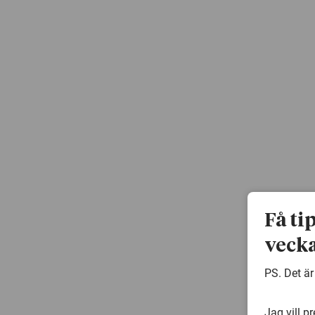
Få ti
vecka
PS. Det är
Jag vill p