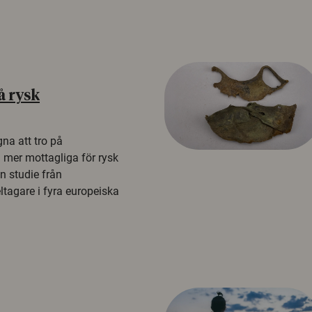
å rysk
na att tro på
a mer mottagliga för rysk
n studie från
tagare i fyra europeiska