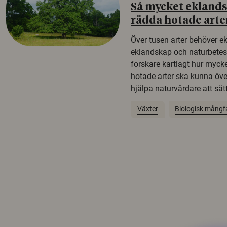
Så mycket eklandsk
rädda hotade arte
Över tusen arter behöver e
eklandskap och naturbetesma
forskare kartlagt hur mycke
hotade arter ska kunna öv
hjälpa naturvårdare att sätta
Växter
Biologisk mångf