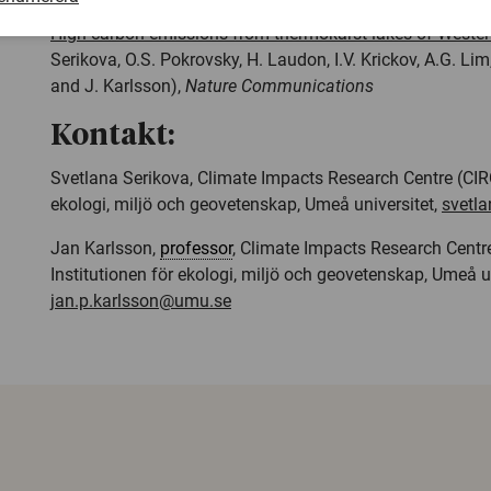
High carbon emissions from thermokarst lakes of Wester
Serikova, O.S. Pokrovsky, H. Laudon, I.V. Krickov, A.G. L
and J. Karlsson),
Nature Communications
Kontakt:
Svetlana Serikova, Climate Impacts Research Centre (CIRC)
ekologi, miljö och geovetenskap, Umeå universitet,
svetl
Jan Karlsson,
professor
, Climate Impacts Research Centre
Institutionen för ekologi, miljö och geovetenskap, Umeå un
jan.p.karlsson@umu.se