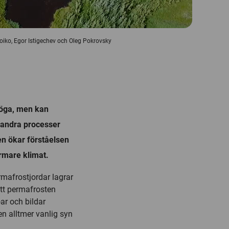
y Loiko, Egor Istigechev och Oleg Pokrovsky
 höga, men kan
 andra processer
n ökar förståelsen
armare klimat.
rmafrostjordar lagrar
att permafrosten
öar och bildar
 en alltmer vanlig syn