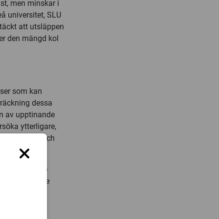
st, men minskar i
å universitet, SLU
täckt att utsläppen
iger den mängd kol
sser som kan
sträckning dessa
an av upptinande
söka ytterligare,
kologi, miljö och
lse för hur de
på ett varmare