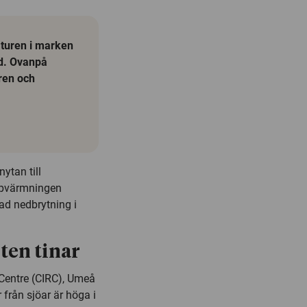
aturen i marken
ad. Ovanpå
åren och
ytan till
uppvärmningen
ad nedbrytning i
ten tinar
 Centre (CIRC), Umeå
 från sjöar är höga i