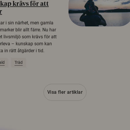
ap krävs för att
r
kar i sin närhet, men gamla
rker blir allt färre. Nu har
t livsmiljö som krävs för att
erleva – kunskap som kan
 in rätt åtgärder i tid.
ald
Träd
Visa fler artiklar