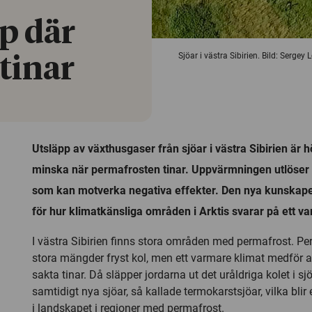
p där
Sjöar i västra Sibirien. Bild: Serge
tinar
Utsläpp av växthusgaser från sjöar i västra Sibirien är
minska när permafrosten tinar. Uppvärmningen utlöser
som kan motverka negativa effekter. Den nya kunskape
för hur klimatkänsliga områden i Arktis svarar på ett v
I västra Sibirien finns stora områden med permafrost. Pe
stora mängder fryst kol, men ett varmare klimat medför 
sakta tinar. Då släpper jordarna ut det uråldriga kolet i sj
samtidigt nya sjöar, så kallade termokarstsjöar, vilka blir
i landskapet i regioner med permafrost.