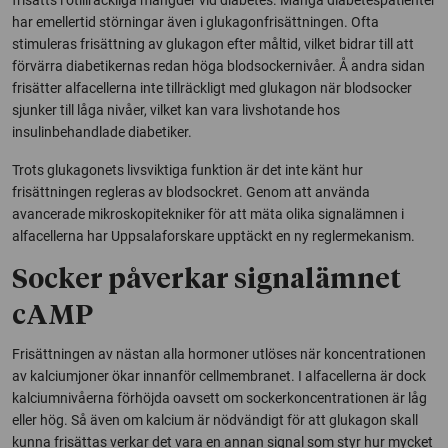
har emellertid störningar även i glukagonfrisättningen. Ofta
stimuleras frisättning av glukagon efter måltid, vilket bidrar till att
förvärra diabetikernas redan höga blodsockernivåer. Å andra sidan
frisätter alfacellerna inte tillräckligt med glukagon när blodsocker
sjunker till låga nivåer, vilket kan vara livshotande hos
insulinbehandlade diabetiker.
Trots glukagonets livsviktiga funktion är det inte känt hur
frisättningen regleras av blodsockret. Genom att använda
avancerade mikroskopitekniker för att mäta olika signalämnen i
alfacellerna har Uppsalaforskare upptäckt en ny reglermekanism.
Socker påverkar signalämnet
cAMP
Frisättningen av nästan alla hormoner utlöses när koncentrationen
av kalciumjoner ökar innanför cellmembranet. I alfacellerna är dock
kalciumnivåerna förhöjda oavsett om sockerkoncentrationen är låg
eller hög. Så även om kalcium är nödvändigt för att glukagon skall
kunna frisättas verkar det vara en annan signal som styr hur mycket