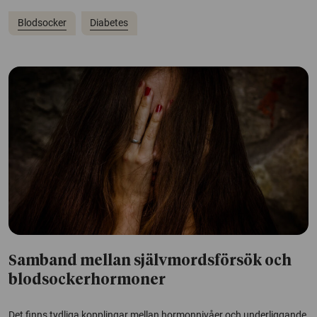
Blodsocker
Diabetes
Samband mellan självmordsförsök och
blodsockerhormoner
Det finns tydliga kopplingar mellan hormonnivåer och underliggande