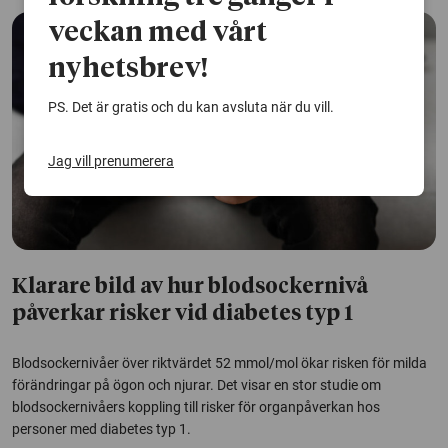
veckan med vårt
nyhetsbrev!
PS. Det är gratis och du kan avsluta när du vill.
Jag vill prenumerera
Klarare bild av hur blodsockernivå
påverkar risker vid diabetes typ 1
Blodsockernivåer över riktvärdet 52 mmol/mol ökar risken för milda
förändringar på ögon och njurar. Det visar en stor studie om
blodsockernivåers koppling till risker för organpåverkan hos
personer med diabetes typ 1.