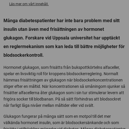
Läs mer om vårt innehåll.
Många diabetespatienter har inte bara problem med sitt
insulin utan även med frisättningen av hormonet
glukagon. Forskare vid Uppsala universitet har upptäckt
en reglermekanism som kan leda till bättre möjligheter för
blodsockerkontroll.
Hormonet glukagon, som frisätts från bukspottkörtelns alfaceller,
spelar en livsviktig roll för kroppens blodsockerreglering. Normalt
hämmas frisättningen av glukagon när blodsockerkoncentrationen
stiger efter en måltid. När koncentrationen så småningom sjunker så
frisätter alfacellerna åter glukagon som i sin tur stimulerar levern att
frigöra socker till blodbanan. På så sätt förhindras att blodsockret
når farligt låga nivåer mellan måltider eller vid svält.
Glukagon fungerar på många sätt som en motpol till det mer
välkända hormonet insulin, som är blodsockersänkande och som
frisätts i otillräckliga mängder vid diabetes. Många diabetespatienter