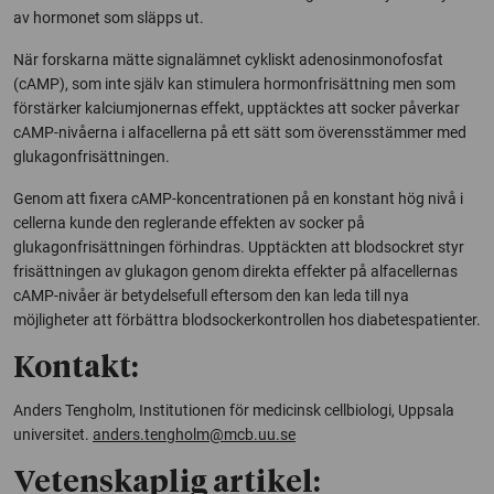
av hormonet som släpps ut.
När forskarna mätte signalämnet cykliskt adenosinmonofosfat
(cAMP), som inte själv kan stimulera hormonfrisättning men som
förstärker kalciumjonernas effekt, upptäcktes att socker påverkar
cAMP-nivåerna i alfacellerna på ett sätt som överensstämmer med
glukagonfrisättningen.
Genom att fixera cAMP-koncentrationen på en konstant hög nivå i
cellerna kunde den reglerande effekten av socker på
glukagonfrisättningen förhindras. Upptäckten att blodsockret styr
frisättningen av glukagon genom direkta effekter på alfacellernas
cAMP-nivåer är betydelsefull eftersom den kan leda till nya
möjligheter att förbättra blodsockerkontrollen hos diabetespatienter.
Kontakt:
Anders Tengholm, Institutionen för medicinsk cellbiologi, Uppsala
universitet.
anders.tengholm@mcb.uu.se
Vetenskaplig artikel: