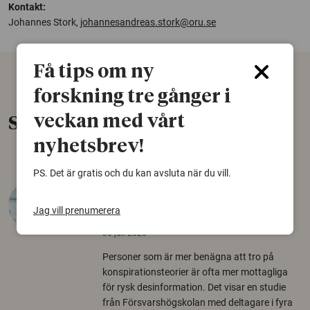
Kontakt:
Johannes Stork,
johannesandreas.stork@oru.se
Få tips om ny
forskning tre gånger i
veckan med vårt
Senaste nytt
nyhetsbrev!
PS. Det är gratis och du kan avsluta när du vill.
Varför tror vissa på rysk
desinformation?
Jag vill prenumerera
30 juli 2026
Personer som är mer benägna att tro på
konspirationsteorier är ofta mer mottagliga
för rysk desinformation. Det visar en studie
från Försvarshögskolan med deltagare i fyra