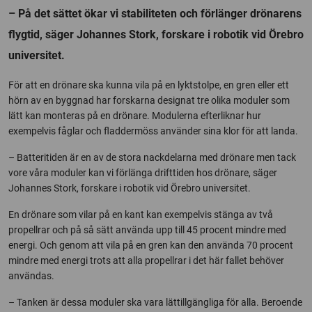
– På det sättet ökar vi stabiliteten och förlänger drönarens
flygtid, säger Johannes Stork, forskare i robotik vid Örebro
universitet.
För att en drönare ska kunna vila på en lyktstolpe, en gren eller ett
hörn av en byggnad har forskarna designat tre olika moduler som
lätt kan monteras på en drönare. Modulerna efterliknar hur
exempelvis fåglar och fladdermöss använder sina klor för att landa.
– Batteritiden är en av de stora nackdelarna med drönare men tack
vore våra moduler kan vi förlänga drifttiden hos drönare, säger
Johannes Stork, forskare i robotik vid Örebro universitet.
En drönare som vilar på en kant kan exempelvis stänga av två
propellrar och på så sätt använda upp till 45 procent mindre med
energi. Och genom att vila på en gren kan den använda 70 procent
mindre med energi trots att alla propellrar i det här fallet behöver
användas.
– Tanken är dessa moduler ska vara lättillgängliga för alla. Beroende