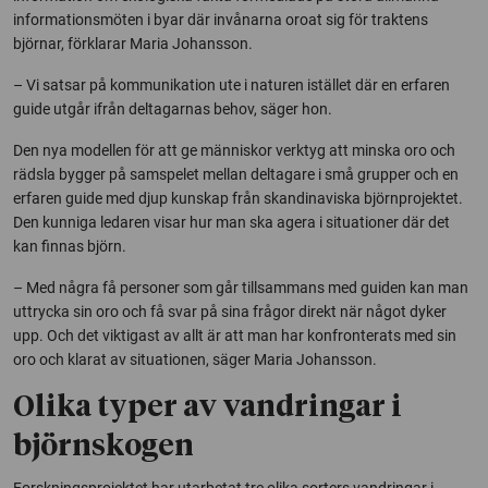
informationsmöten i byar där invånarna oroat sig för traktens
björnar, förklarar Maria Johansson.
– Vi satsar på kommunikation ute i naturen istället där en erfaren
guide utgår ifrån deltagarnas behov, säger hon.
Den nya modellen för att ge människor verktyg att minska oro och
rädsla bygger på samspelet mellan deltagare i små grupper och en
erfaren guide med djup kunskap från skandinaviska björnprojektet.
Den kunniga ledaren visar hur man ska agera i situationer där det
kan finnas björn.
– Med några få personer som går tillsammans med guiden kan man
uttrycka sin oro och få svar på sina frågor direkt när något dyker
upp. Och det viktigast av allt är att man har konfronterats med sin
oro och klarat av situationen, säger Maria Johansson.
Olika typer av vandringar i
björnskogen
Forskningsprojektet har utarbetat tre olika sorters vandringar i