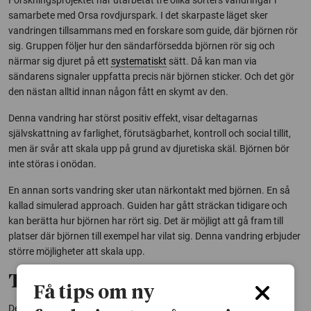
samarbete med Orsa rovdjurspark. I det skarpaste läget sker
vandringen tillsammans med en forskare som guide, där björnen rör
sig. Gruppen följer hur den sändarförsedda björnen rör sig och
närmar sig djuret på ett
systematiskt
sätt. Då kan man via
sändarens signaler uppfatta precis när björnen sticker. Och det gör
den nästan alltid innan någon fått en skymt av den.
Denna vandring har störst positiv effekt, visar deltagarnas
självskattning av farlighet, förutsägbarhet, kontroll och social tillit,
men är svår att skala upp på grund av djuretiska skäl. Björnen bör
inte störas i onödan.
En annan sorts vandring sker utan närkontakt med björnen. En så
kallad simulerad approach. Guiden har gått sträckan tidigare och
kan berätta hur björnen har rört sig. Det är möjligt att gå fram till
platser där björnen till exempel har vilat sig. Denna vandring erbjuder
större möjligheter att skala upp.
Tittar på björnar i hägn
Få tips om ny
Den tredje vandringen äger rum i Orsa björnpark. Björnen är synlig i