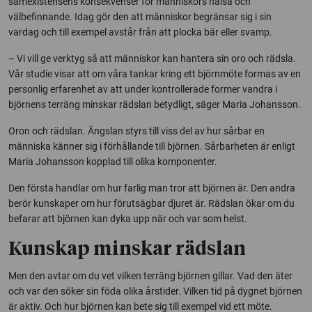
samexistensens konsekvenser för människors hälsa och
välbefinnande. Idag gör den att människor begränsar sig i sin
vardag och till exempel avstår från att plocka bär eller svamp.
– Vi vill ge verktyg så att människor kan hantera sin oro och rädsla.
Vår studie visar att om våra tankar kring ett björnmöte formas av en
personlig erfarenhet av att under kontrollerade former vandra i
björnens terräng minskar rädslan betydligt, säger Maria Johansson.
Oron och rädslan. Ängslan styrs till viss del av hur sårbar en
människa känner sig i förhållande till björnen. Sårbarheten är enligt
Maria Johansson kopplad till olika komponenter.
Den första handlar om hur farlig man tror att björnen är. Den andra
berör kunskaper om hur förutsägbar djuret är. Rädslan ökar om du
befarar att björnen kan dyka upp när och var som helst.
Kunskap minskar rädslan
Men den avtar om du vet vilken terräng björnen gillar. Vad den äter
och var den söker sin föda olika årstider. Vilken tid på dygnet björnen
är aktiv. Och hur björnen kan bete sig till exempel vid ett möte.