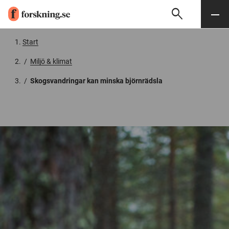
search
Sök
Meny
Gå till innehåll
Start
/
Miljö & klimat
/
Skogsvandringar kan minska björnrädsla