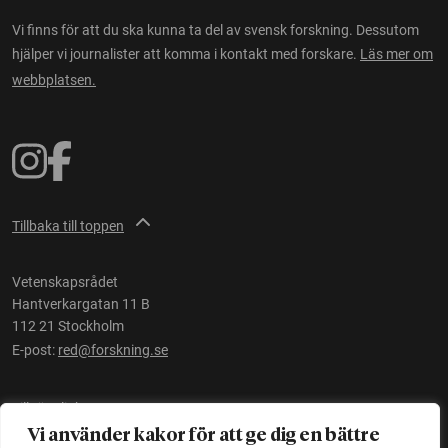
Vi finns för att du ska kunna ta del av svensk forskning. Dessutom
hjälper vi journalister att komma i kontakt med forskare.
Läs mer om
webbplatsen.
Tillbaka till toppen
Vetenskapsrådet
Hantverkargatan 11 B
112 21 Stockholm
E-post:
red@forskning.se
Tillgänglighet
Vi använder kakor för att ge dig en bättre