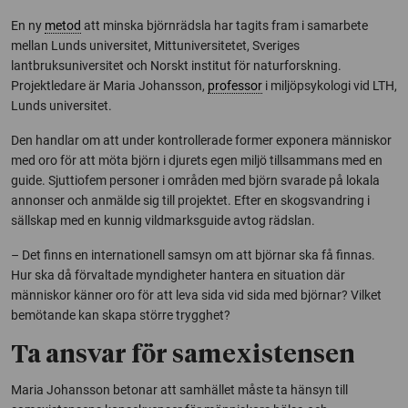
En ny
metod
att minska björnrädsla har tagits fram i samarbete
mellan Lunds universitet, Mittuniversitetet, Sveriges
lantbruksuniversitet och Norskt institut för naturforskning.
Projektledare är Maria Johansson,
professor
i miljöpsykologi vid LTH,
Lunds universitet.
Den handlar om att under kontrollerade former exponera människor
med oro för att möta björn i djurets egen miljö tillsammans med en
guide. Sjuttiofem personer i områden med björn svarade på lokala
annonser och anmälde sig till projektet. Efter en skogsvandring i
sällskap med en kunnig vildmarksguide avtog rädslan.
– Det finns en internationell samsyn om att björnar ska få finnas.
Hur ska då förvaltade myndigheter hantera en situation där
människor känner oro för att leva sida vid sida med björnar? Vilket
bemötande kan skapa större trygghet?
Ta ansvar för samexistensen
Maria Johansson betonar att samhället måste ta hänsyn till