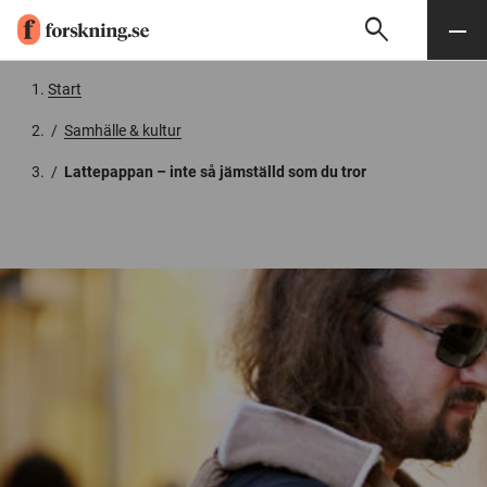
search
Sök
Meny
Gå till innehåll
Start
/
Samhälle & kultur
/
Lattepappan – inte så jämställd som du tror