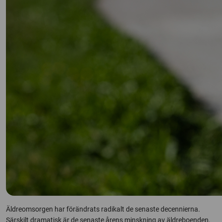
Äldreomsorgen har förändrats radikalt de senaste decennierna.
Särskilt dramatisk är de senaste årens minskning av äldreboenden,