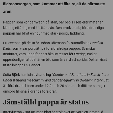
äldreomsorgen, som kommer att öka rejält de närmaste
åren.
Pappan som kör barnvagn på stan, bär bebis i sele eller matar en
kladdig ettåring med köttfärssås. Den involverade, föräldralediga
pappan har blivit en figur med stark positiv laddning.
Ett exempel på detta är Johan Bävmans fotoutställning
Swedish
Dads
, som visar porträtt på föräldralediga pappor. Svenska
Institutet, vars uppgift är att öka intresset för Sverige, tycker
uppenbarligen att det är en bild som är värd att sprida. De har visat
utställningen i 40 länder.
Sofia Björk har i sin
avhandling
”Gender and Emotions in Family Care.
Understanding masculinity and gender equality in Sweden
” intervjuat
31 föräldrar till barn under 12 år och 20 söner och döttrar som ger
omsorg till sina åldrande föräldrar.
Jämställd pappa är status
Intervjuerna visar att man idag är stolt över att vara en jämställd