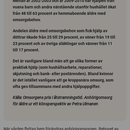
Mellan år 2002-2003 och år 2009-2010 har hjälpen från
vuxna barn och andra närstående utanför hushållet ökat
från 48 till 63 procent av hemmaboende äldre med
omsorgsbehov.
Andelen äldre med omsorgsbehov som fick hjälp av
döttrar ökade från 25 till 29 procent, av söner från 19 till
23 procent och av övriga släktingar och vänner från 11
till 17 procent.
Det är vanligare bland män att ge olika former av
praktisk hjälp (som hushållsarbete, reparationer,
skjutsning och bank- eller postärenden). Bland kvinnor
är det istället vanligare att ge kroppsnära omsorg, som
ofta ges tillsammans med andra hjälpuppgifter.
Källa: Omsorgens pris i åtstramningstid. Anhörigomsorg
för äldre ur ett könsperspektiv av Petra Ulmanen
När vården flyttas hem förändras anhörigomsorgen. Behovet av