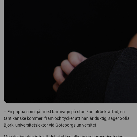
– En pappa som går med barnvagn på stan kan bli bekräftad, en
tant kanske kommer fram och tycker att han är duktig, säger Sofia
Björk, universitetslektor vid Göteborgs universitet.
Men det innebär inte att det skett en allmän omsorgsorientering