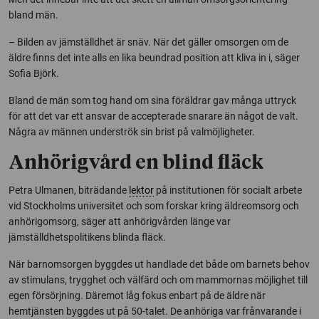
bland män.
– Bilden av jämställdhet är snäv. När det gäller omsorgen om de
äldre finns det inte alls en lika beundrad position att kliva in i, säger
Sofia Björk.
Bland de män som tog hand om sina föräldrar gav många uttryck
för att det var ett ansvar de accepterade snarare än något de valt.
Några av männen underströk sin brist på valmöjligheter.
Anhörigvård en blind fläck
Petra Ulmanen, biträdande
lektor
på institutionen för socialt arbete
vid Stockholms universitet och som forskar kring äldreomsorg och
anhörigomsorg, säger att anhörigvården länge var
jämställdhetspolitikens blinda fläck.
När barnomsorgen byggdes ut handlade det både om barnets behov
av stimulans, trygghet och välfärd och om mammornas möjlighet till
egen försörjning. Däremot låg fokus enbart på de äldre när
hemtjänsten byggdes ut på 50-talet. De anhöriga var frånvarande i