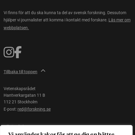
Vi finns för att du ska kunna ta del av svensk forskning. Dessutom
hjälper vi journalister att komma i kontakt med forskare.
Läs mer om
webbplatsen.
Tillbaka till toppen
Vetenskapsrådet
Hantverkargatan 11 B
112 21 Stockholm
E-post:
red@forskning.se
Tillgänglighet