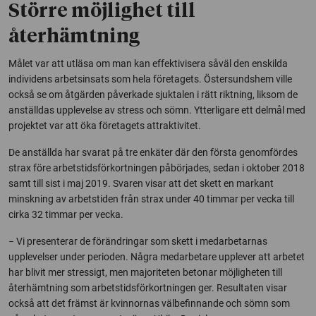
Större möjlighet till
återhämtning
Målet var att utläsa om man kan effektivisera såväl den enskilda
individens arbetsinsats som hela företagets. Östersundshem ville
också se om åtgärden påverkade sjuktalen i rätt riktning, liksom de
anställdas upplevelse av stress och sömn. Ytterligare ett delmål med
projektet var att öka företagets attraktivitet.
De anställda har svarat på tre enkäter där den första genomfördes
strax före arbetstidsförkortningen påbörjades, sedan i oktober 2018
samt till sist i maj 2019. Svaren visar att det skett en markant
minskning av arbetstiden från strax under 40 timmar per vecka till
cirka 32 timmar per vecka.
− Vi presenterar de förändringar som skett i medarbetarnas
upplevelser under perioden. Några medarbetare upplever att arbetet
har blivit mer stressigt, men majoriteten betonar möjligheten till
återhämtning som arbetstidsförkortningen ger. Resultaten visar
också att det främst är kvinnornas välbefinnande och sömn som