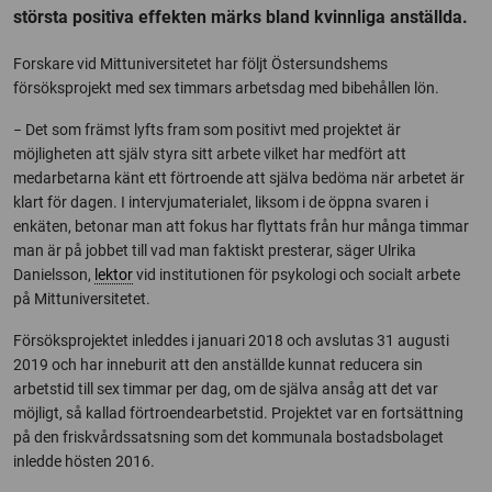
största positiva effekten märks bland kvinnliga anställda.
Forskare vid Mittuniversitetet har följt Östersundshems
försöksprojekt med sex timmars arbetsdag med bibehållen lön.
− Det som främst lyfts fram som positivt med projektet är
möjligheten att själv styra sitt arbete vilket har medfört att
medarbetarna känt ett förtroende att själva bedöma när arbetet är
klart för dagen. I intervjumaterialet, liksom i de öppna svaren i
enkäten, betonar man att fokus har flyttats från hur många timmar
man är på jobbet till vad man faktiskt presterar, säger Ulrika
Danielsson,
lektor
vid institutionen för psykologi och socialt arbete
på Mittuniversitetet.
Försöksprojektet inleddes i januari 2018 och avslutas 31 augusti
2019 och har inneburit att den anställde kunnat reducera sin
arbetstid till sex timmar per dag, om de själva ansåg att det var
möjligt, så kallad förtroendearbetstid. Projektet var en fortsättning
på den friskvårdssatsning som det kommunala bostadsbolaget
inledde hösten 2016.