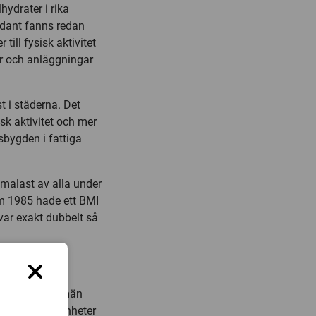
hydrater i rika
ådant fanns redan
till fysisk aktivitet
ter och anläggningar
t i städerna. Det
sk aktivitet och mer
sbygden i fattiga
Smalast av alla under
m 1985 hade ett BMI
ar exakt dubbelt så
I på 26,3 för män
ygt två BMI-enheter