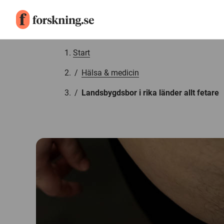
Gå till innehåll
Start
/
Hälsa & medicin
/
Landsbygdsbor i rika länder allt fetare