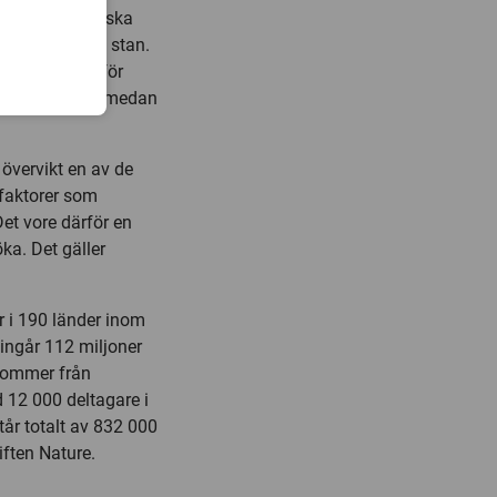
 För både svenska
å landet än i stan.
ver gränsen för
t BMI på 25,4, medan
.
 övervikt en av de
kfaktorer som
et vore därför en
ka. Det gäller
 i 190 länder inom
t ingår 112 miljoner
 kommer från
 12 000 deltagare i
år totalt av 832 000
iften Nature.