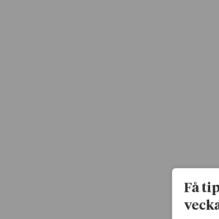
Få ti
vecka