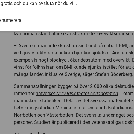
 gratis och du kan avsluta när du vill.
för svenska män, respektive en BMI-enhet för kvinnorna.
män och kvinnor är värdena ungefär en halv enhet högre p
De svenska männen ligger därmed numera i genomsnitt ö
renumerera
övervikt. Det gör även kvinnorna på landsbygden med et
kvinnorna i stan balanserar strax under överviktsgränsen
– Även om man inte ska stirra sig blind på enbart BMI, är
viktigaste faktorerna bakom hjärtkärlsjukdom. Andra ris
exempelvis högt blodtryck ökar dessutom med övervikt. D
vinst för folkhälsan om BMI kunde sjunka istället för att ö
många länder, inklusive Sverige, säger Stefan Söderberg.
Sammanställningen bygger på över 2 000 olika delstudier
ramen för
nätverket
NCD Risk factor collaboration
. Total
människor i statistiken. Delar av det svenska materialet
befolkningsstudien Monica som är en långtidsstudie med
Norrbotten och Västerbotten. Det svenska underlaget best
personer. Studien är publicerad i den vetenskapliga tidskr