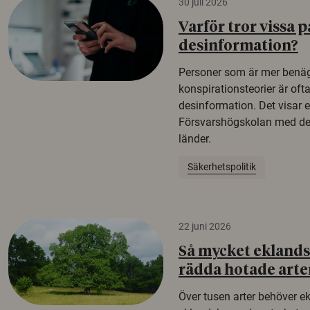
30 juli 2026
Varför tror vissa p
desinformation?
Personer som är mer benäg
konspirationsteorier är oft
desinformation. Det visar e
Försvarshögskolan med del
länder.
Säkerhetspolitik
22 juni 2026
Så mycket eklandsk
rädda hotade arte
Över tusen arter behöver e