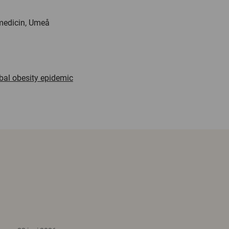
 medicin, Umeå
obal obesity epidemic