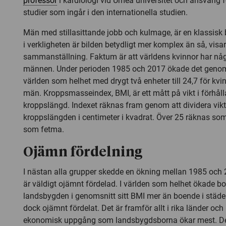
professor
i kardiologi vid Umeå universitet och ansvarig 
studier som ingår i den internationella studien.
Män med stillasittande jobb och kulmage, är en klassisk 
i verkligheten är bilden betydligt mer komplex än så, visar
sammanställning. Faktum är att världens kvinnor har nå
männen. Under perioden 1985 och 2017 ökade det genoms
världen som helhet med drygt två enheter till 24,7 för kvi
män. Kroppsmasseindex, BMI, är ett mått på vikt i förhålla
kroppslängd. Indexet räknas fram genom att dividera vikt
kroppslängden i centimeter i kvadrat. Över 25 räknas som
som fetma.
Ojämn fördelning
I nästan alla grupper skedde en ökning mellan 1985 och
är väldigt ojämnt fördelad. I världen som helhet ökade b
landsbygden i genomsnitt sitt BMI mer än boende i städer
dock ojämnt fördelat. Det är framför allt i rika länder och
ekonomisk uppgång som landsbygdsborna ökar mest. Det