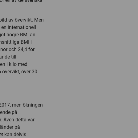
för en av de svenska
bild av övervikt. Men
 en internationell
got högre BMI än
nittliga BMI i
nnor och 24,4 för
nde till
en i kilo med
 övervikt, över 30
 2017, men ökningen
oende på
. Även detta var
 länder på
 kan delvis