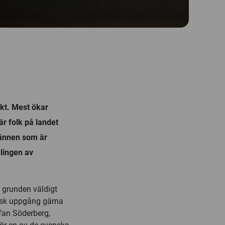
kt. Mest ökar
är folk på landet
männen som är
klingen av
i grunden väldigt
misk uppgång gärna
efan Söderberg,