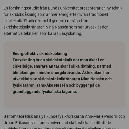
En forskningsstudie från Lunds universitet presenterar en ny teknik
för skridskoåkning som är mer energieffektiv än traditionell
skärteknik. Studien kom till genom en fråga från
skridskotekniktränaren Nina Nässén som har utvecklat den
alternativa tekniken som kallas Easyskating.
Energieffektiv skridskoåkning
Easyskating är en skridskoteknik där man åker i en
cirkelbåge, snarare än tar skär i olika riktning. Därmed
blir åkningen mindre energikrävande. Åktekniken har
utvecklats av skridskotekniktränaren Nina Nässén och
fysikläraren Hans-Åke Nässén och bygger på de
grundläggande fysikaliska lagarna.
Genom teoretisk analys kunde fysikforskarna Ann-Marie Pendrill och
Urban Eriksson vid Lunds universitet slå fast skälen till att de
skridskoåkare som använde den alternativa åktekniken gjorde av