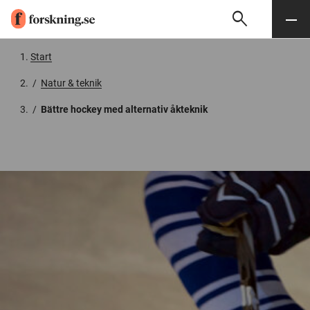
search
Sök
Meny
Gå till innehåll
Start
/
Natur & teknik
/
Bättre hockey med alternativ åkteknik