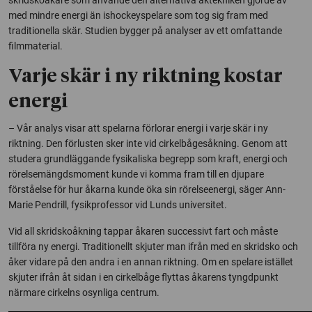
med mindre energi än ishockeyspelare som tog sig fram med
traditionella skär. Studien bygger på analyser av ett omfattande
filmmaterial.
Varje skär i ny riktning kostar
energi
– Vår analys visar att spelarna förlorar energi i varje skär i ny
riktning. Den förlusten sker inte vid cirkelbågesåkning. Genom att
studera grundläggande fysikaliska begrepp som kraft, energi och
rörelsemängdsmoment kunde vi komma fram till en djupare
förståelse för hur åkarna kunde öka sin rörelseenergi, säger Ann-
Marie Pendrill, fysikprofessor vid Lunds universitet.
Vid all skridskoåkning tappar åkaren successivt fart och måste
tillföra ny energi. Traditionellt skjuter man ifrån med en skridsko och
åker vidare på den andra i en annan riktning. Om en spelare istället
skjuter ifrån åt sidan i en cirkelbåge flyttas åkarens tyngdpunkt
närmare cirkelns osynliga centrum.