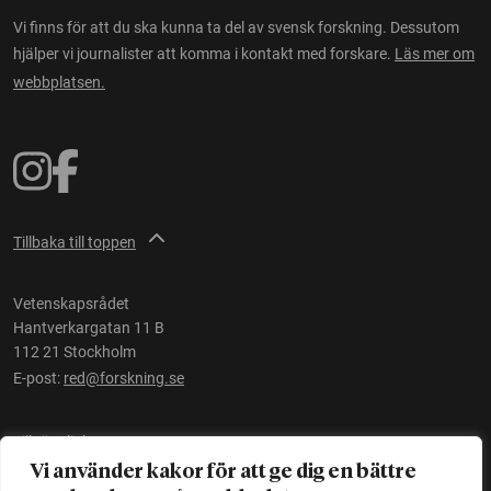
Vi finns för att du ska kunna ta del av svensk forskning. Dessutom
hjälper vi journalister att komma i kontakt med forskare.
Läs mer om
webbplatsen.
Tillbaka till toppen
Vetenskapsrådet
Hantverkargatan 11 B
112 21 Stockholm
E-post:
red@forskning.se
Tillgänglighet
Vi använder kakor för att ge dig en bättre