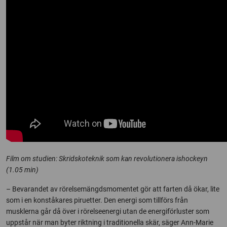
Film om studien: Skridskoteknik som kan revolutionera ishockeyn
(1.05 min)
– Bevarandet av rörelsemängdsmomentet gör att farten då ökar, lite
som i en konståkares piruetter. Den energi som tillförs från
musklerna går då över i rörelseenergi utan de energiförluster som
uppstår när man byter riktning i traditionella skär, säger Ann-Marie