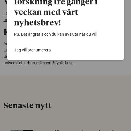
Vetenskaplig artikel:
forskning tre gånger i
veckan med vårt
Forces on hockey players: vectors, work, energy and angular
momentum
.
European Journal of Physics
nyhetsbrev!
Kontakt:
PS. Det är gratis och du kan avsluta när du vill.
Ann-Marie Pendrill,
professor
, Nationellt resurscentrum för fysik,
Lunds universitet,
ann-marie.pendrill@physics.gu.se
Jag vill prenumerera
Urban Eriksson, forskare, Nationellt resurscentrum för fysik, Lunds
universitet,
urban.eriksson@fysik.lu.se
Senaste nytt