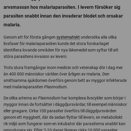
arvsmassan hos malariaparasiten. I levern försöker sig
parasiten snabbt innan den invaderar blodet och orsakar
malaria.
Genom att för första gången
systematiskt
undersöka alla olika
livsfaser för malariaparasiten kunde det stora forskarlaget
identifiera lovande områden för nya läkemedel som syftar till att
störa parasitens invasion av levern.
Trots stora framgångar inom medicin och vetenskap dör i dag mer
än 400 000 människor världen över årligen av malaria. Den
smittsamma sjukdomen överförs genom bett av myggor infekterade
med malariaparasiten
Plasmodium
.
De olika arterna av
Plasmodium
har komplexa livscykler som börjar i
myggor innan de fortsätter i däggdjursvärdar, till exempel människor
eller gnagare. Cirka 100 parasiter överförs till däggdjursvärden
genom ett myggbett, där de sedan flyttar till levern, en metaboliskt
rik miljö som fungerar som en inkubator där parasiterna snabbt kan
reproducera sig. Efter 7-10 dagar lämnar cirka 10 000 parasiter