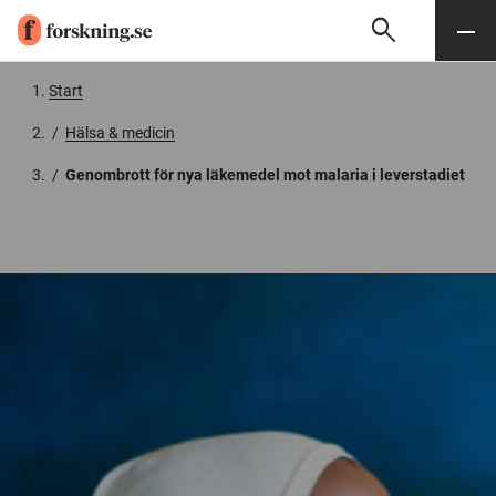
search
Sök
Meny
Gå till innehåll
Start
/
Hälsa & medicin
/
Genombrott för nya läkemedel mot malaria i leverstadiet