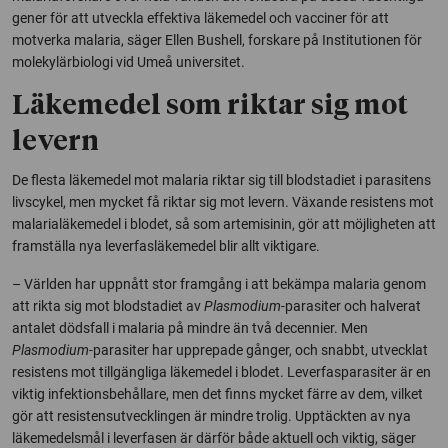
gener för att utveckla effektiva läkemedel och vacciner för att
motverka malaria, säger Ellen Bushell, forskare på Institutionen för
molekylärbiologi vid Umeå universitet.
Läkemedel som riktar sig mot
levern
De flesta läkemedel mot malaria riktar sig till blodstadiet i parasitens
livscykel, men mycket få riktar sig mot levern. Växande resistens mot
malarialäkemedel i blodet, så som artemisinin, gör att möjligheten att
framställa nya leverfasläkemedel blir allt viktigare.
– Världen har uppnått stor framgång i att bekämpa malaria genom
att rikta sig mot blodstadiet av
Plasmodium
-parasiter och halverat
antalet dödsfall i malaria på mindre än två decennier. Men
Plasmodium
-parasiter har upprepade gånger, och snabbt, utvecklat
resistens mot tillgängliga läkemedel i blodet. Leverfasparasiter är en
viktig infektionsbehållare, men det finns mycket färre av dem, vilket
gör att resistensutvecklingen är mindre trolig. Upptäckten av nya
läkemedelsmål i leverfasen är därför både aktuell och viktig, säger