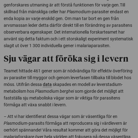
genforskares utmaning är att förstå funktionen för varje gen.Till
skillnad från mänskliga celler har
Plasmodium
-parasiter endast en
enda kopia av varje enskild gen. Om man tar bort en gen från
arvsmassan leder detta därför direkt till en förändring av parasitens
observerbara egenskaper. Det internationella forskarteamet har
använt sig detta faktum och i ett storskaligt experiment systematisk
slagit ut över 1 300 individuella gener i malariaparasiten.
Sju vägar att föröka sig i levern
Teamet hittade 461 gener som är nödvändiga för effektiv överföring
av parasiter till myggor och genom leverfasen tillbaka till blodet hos
möss. Utifrån dessa
data
skapades en modell av leverstadium-
metabolism hos
Plasmodium berghei
som gjorde det möjligt att
fastställa sju metaboliska vägar som är viktiga för parasitens
förmåga att växa snabbt i levern.
– Att vi har identifierat dessa vägar som är väsentliga för en
Plasmodium
-parasits förmåga att reproducera sig i värdlevern är
oerhört spännande! Våra resultat kommer att göra det möjligt för
malariaforskare över hela världen att fokusera på dessa väsentliga