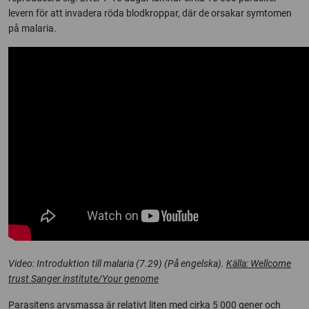
levern för att invadera röda blodkroppar, där de orsakar symtomen
på malaria.
Video: Introduktion till malaria (7.29) (På engelska).
Källa: Wellcome
trust Sanger institute/Your genome
Parasitens arvsmassa är relativt liten med cirka 5 000 gener och