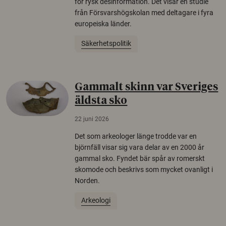
för rysk desinformation. Det visar en studie
från Försvarshögskolan med deltagare i fyra
europeiska länder.
Säkerhetspolitik
Gammalt skinn var Sveriges
äldsta sko
22 juni 2026
Det som arkeologer länge trodde var en
björnfäll visar sig vara delar av en 2000 år
gammal sko. Fyndet bär spår av romerskt
skomode och beskrivs som mycket ovanligt i
Norden.
Arkeologi