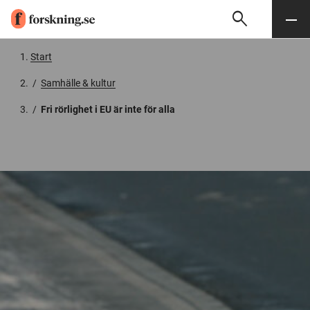
search
Sök
Meny
Gå till innehåll
Start
/
Samhälle & kultur
/
Fri rörlighet i EU är inte för alla