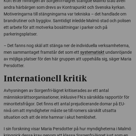
Kort efter rivningen av Sorgenfri-lägret stängde Malmö stad även
andra härbärgen som drevs av Kontrapunkt och Svenska kyrkan.
Motiveringarna till stängningarna var tekniska – det handlade om
brandrutiner och bygglov. Samtidigt inledde Malmö stad och polisen
ett arbete för att motverka bosättningar i parker och på
parkeringsplatser.
– Det fanns nog skäl att stänga ner de individuella verksamheterna,
men sammantaget framstår det som ett
systematiskt
undanröjande
av möjliga platser för den här gruppen att uppehålla sig, säger Maria
Persdotter.
Internationell kritik
Avhysningen av Sorgenfri-lägret kritiserades av ett antal
människorättsorganisationer, inklusive FN:s särskilda rapportör för
minoritetsfrågor. Det finns ett antal prejudicerande domar på EU-
nivå om att myndigheter måste se till romers särskilt utsatta
situation och att de inte hamnar i akut hemlöshet.
I sin forskning visar Maria Persdotter på hur myndigheterna i Malmö
kringgick dessa krav genom att klassa Sorgenfri-lägret just som en