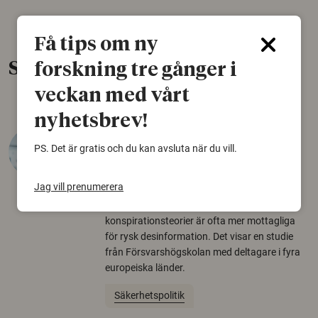
Få tips om ny
Senaste nytt
forskning tre gånger i
veckan med vårt
nyhetsbrev!
Varför tror vissa på rysk
PS. Det är gratis och du kan avsluta när du vill.
desinformation?
30 juli 2026
Jag vill prenumerera
Personer som är mer benägna att tro på
konspirationsteorier är ofta mer mottagliga
för rysk desinformation. Det visar en studie
från Försvarshögskolan med deltagare i fyra
europeiska länder.
Säkerhetspolitik