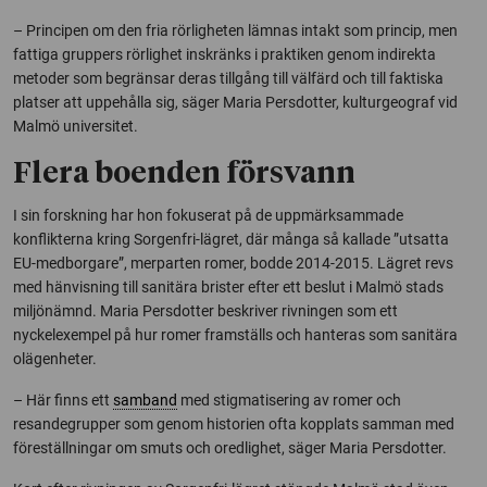
– Principen om den fria rörligheten lämnas intakt som princip, men
fattiga gruppers rörlighet inskränks i praktiken genom indirekta
metoder som begränsar deras tillgång till välfärd och till faktiska
platser att uppehålla sig, säger Maria Persdotter, kulturgeograf vid
Malmö universitet.
Flera boenden försvann
I sin forskning har hon fokuserat på de uppmärksammade
konflikterna kring Sorgenfri-lägret, där många så kallade ”utsatta
EU-medborgare”, merparten romer, bodde 2014-2015. Lägret revs
med hänvisning till sanitära brister efter ett beslut i Malmö stads
miljönämnd. Maria Persdotter beskriver rivningen som ett
nyckelexempel på hur romer framställs och hanteras som sanitära
olägenheter.
– Här finns ett
samband
med stigmatisering av romer och
resandegrupper som genom historien ofta kopplats samman med
föreställningar om smuts och oredlighet, säger Maria Persdotter.