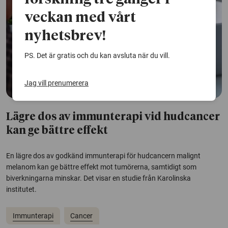
veckan med vårt
nyhetsbrev!
PS. Det är gratis och du kan avsluta när du vill.
Jag vill prenumerera
Lägre dos av immunterapi vid hudcancer
kan ge bättre effekt
En lägre dos av godkänd immunterapi för hudcancern malignt
melanom kan ge bättre effekt mot tumörerna, samtidigt som
biverkningarna minskar. Det visar en studie från Karolinska
institutet.
Immunterapi
Cancer