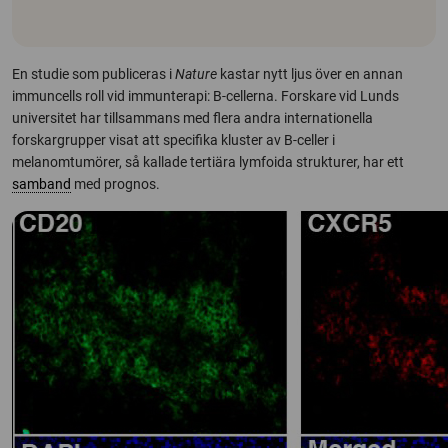
En studie som publiceras i
Nature
kastar nytt ljus över en annan
immuncells roll vid immunterapi: B-cellerna. Forskare vid Lunds
universitet har tillsammans med flera andra internationella
forskargrupper visat att specifika kluster av B-celler i
melanomtumörer, så kallade tertiära lymfoida strukturer, har ett
samband
med prognos.