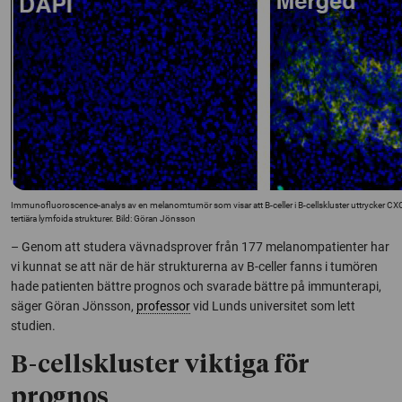
Immunofluoroscence-analys av en melanomtumör som visar att B-celler i B-cellskluster uttrycker CX
tertiära lymfoida strukturer. Bild: Göran Jönsson
– Genom att studera vävnadsprover från 177 melanompatienter har
vi kunnat se att när de här strukturerna av B-celler fanns i tumören
hade patienten bättre prognos och svarade bättre på immunterapi,
säger Göran Jönsson,
professor
vid Lunds universitet som lett
studien.
B-cellskluster viktiga för
prognos