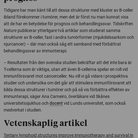
Tidigare har man känt till att dessa strukturer med kluster av B-celler
ibland förekommer i tumörer, men det är först nu man kunnat visa
att de har en betydelse för prognos och behandlingssvar. Tidskriften
Nature
publicerar ytterligare två artiklar som studerat samma
strukturer av B-celler, fast i andra tumörformer (mjukdelssarkom och
njurcancer) – där man också såg ett samband med förbättrat
behandlingssvar av immunterapi.
– Resultaten från den svenska studien bekräftar att det inte bara är
T-cellerna som är viktiga, utan att även B-cellerna spelar en roll vid
immunförsvaret mot cancerceller. Nu vill vi gå vidare i prospektiva
studier och undersöka om det går att stimulera immunförsvaret att
bilda dessa strukturer i tumörer och på så vis förbättra effekten av
immunterapi, säger Ana Carneiro, överläkare vid Skånes
universitetssjukhus och
docent
vid Lunds universitet, som också
medverkat i studien.
Vetenskaplig artikel
Tertiary lymphoid structures improve immunotherapy and survival in