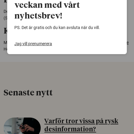
Fotnot:
veckan med vårt
De prover som analyserats tillhör Svensk Kärnbränslehantering AB
nyhetsbrev!
(SKB).
PS. Det är gratis och du kan avsluta när du vill.
Kontakt:
Mikael Tillberg, doktorand, Linnéuniversitetet,
mikael.tillberg@lnu.se
Jag vill prenumerera
Henrik Drake,
doktor
, Linnéuniversitetet,
henrik.drake@lnu.se
Senaste nytt
Varför tror vissa på rysk
desinformation?