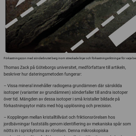
Förkastningszon med sönderbrutet berg inom streckade linjer och förkastningsriktningar för varje ber
Thomas Zack på Göteborgs universitet, medförfattare till artikeln,
beskriver hur dateringsmetoden fungerar:
– Vissa mineral innehåller radiogena grundämnen där särskilda
isotoper (varianter av grundämnen) sönderfaller till andra isotoper
över tid. Mängden av dessa isotoper i små kristaller bildade på
förkastningsytor mäts med hög upplösning och precision.
– Kopplingen mellan kristalltillväxt och friktionsrörelsen hos
jordbävningar fastställs genom identifiering av mekaniska spår som
nötts in i sprickytorna av rörelsen. Denna mikroskopiska