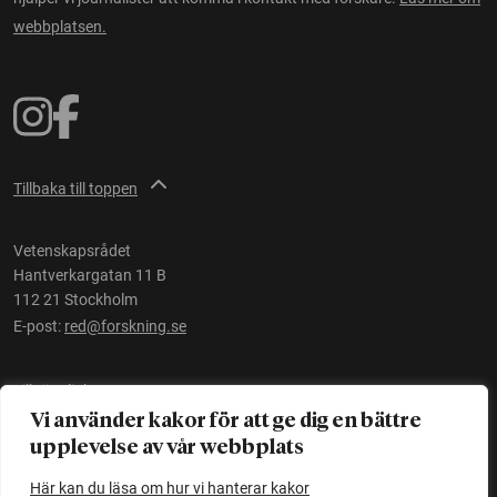
webbplatsen.
Tillbaka till toppen
Vetenskapsrådet
Hantverkargatan 11 B
112 21 Stockholm
E-post:
red@forskning.se
Tillgänglighet
Vi använder kakor för att ge dig en bättre
upplevelse av vår webbplats
Ett initiativ av
Vetenskapsrådet
Här kan du läsa om hur vi hanterar kakor