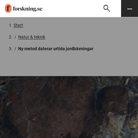
search
Sök
Meny
Gå till innehåll
Start
/
Natur & teknik
/
Ny metod daterar urtida jordbävningar