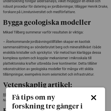
undersökning föregår åldersanalys, vilket möjliggör en enkel och
robust procedur för datering av jordbävningar, tillägger Henrik Drake,
forskare på Linnéuniversitet och medförfattare.
Bygga geologiska modeller
Mikael Tillberg summerar varför resultaten är viktiga:
– Återkommande jordbävningstillfällen skapar en kaotisk
sammansättning av sönderbrutet berg och mineraltillväxt i både
enskilda kristaller och sprickytor. Vår metod kan klarlägga dessa
komplexa system och kopplar mekanismer i mikroskala till
plattektoniska krafter utbredda över kontinenter. Detta tillåter
rekonstruktion av geologiska modeller för många vitt skilda
tillämpningar, exempelvis inom seismicitet och infrastruktur.
Vetenskaplig artikel:
Rb-Sr dating of slickenfibres in deep crystalline basement faults
.
Få tips om ny
Nature: Scientific Reports
(2020-01-17).
forskning tre gånger i