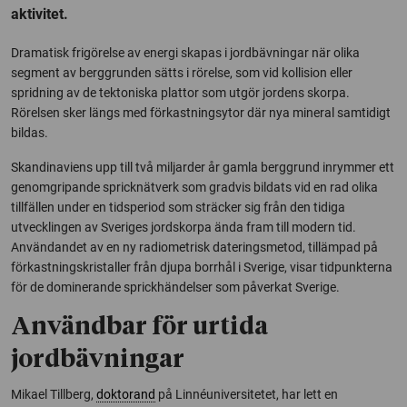
aktivitet.
Dramatisk frigörelse av energi skapas i jordbävningar när olika
segment av berggrunden sätts i rörelse, som vid kollision eller
spridning av de tektoniska plattor som utgör jordens skorpa.
Rörelsen sker längs med förkastningsytor där nya mineral samtidigt
bildas.
Skandinaviens upp till två miljarder år gamla berggrund inrymmer ett
genomgripande spricknätverk som gradvis bildats vid en rad olika
tillfällen under en tidsperiod som sträcker sig från den tidiga
utvecklingen av Sveriges jordskorpa ända fram till modern tid.
Användandet av en ny radiometrisk dateringsmetod, tillämpad på
förkastningskristaller från djupa borrhål i Sverige, visar tidpunkterna
för de dominerande sprickhändelser som påverkat Sverige.
Användbar för urtida
jordbävningar
Mikael Tillberg,
doktorand
på Linnéuniversitetet, har lett en