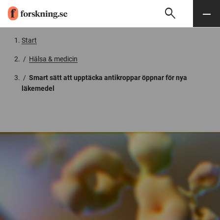
search
Sök
Meny
Gå till innehåll
Start
/
Hälsa & medicin
/
Smart sätt att upptäcka antikroppar öppnar för nya
läkemedel