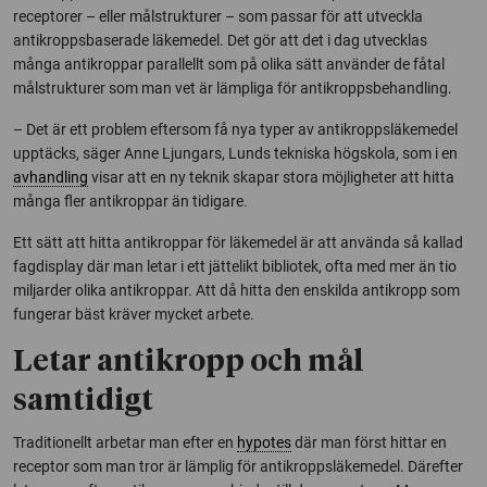
receptorer – eller målstrukturer – som passar för att utveckla
antikroppsbaserade läkemedel. Det gör att det i dag utvecklas
många antikroppar parallellt som på olika sätt använder de fåtal
målstrukturer som man vet är lämpliga för antikroppsbehandling.
– Det är ett problem eftersom få nya typer av antikroppsläkemedel
upptäcks, säger Anne Ljungars, Lunds tekniska högskola, som i en
avhandling
visar att en ny teknik skapar stora möjligheter att hitta
många fler antikroppar än tidigare.
Ett sätt att hitta antikroppar för läkemedel är att använda så kallad
fagdisplay där man letar i ett jättelikt bibliotek, ofta med mer än tio
miljarder olika antikroppar. Att då hitta den enskilda antikropp som
fungerar bäst kräver mycket arbete.
Letar antikropp och mål
samtidigt
Traditionellt arbetar man efter en
hypotes
där man först hittar en
receptor som man tror är lämplig för antikroppsläkemedel. Därefter