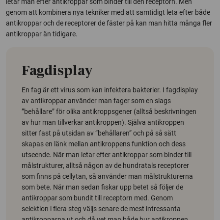
letar man efter antikroppar som binder till den receptorn. Men
genom att kombinera nya tekniker med att samtidigt leta efter både
antikroppar och de receptorer de fäster på kan man hitta många fler
antikroppar än tidigare.
Fagdisplay
En fag är ett virus som kan infektera bakterier. I fagdisplay
av antikroppar använder man fager som en slags
”behållare” för olika antikroppsgener (alltså beskrivningen
av hur man tillverkar antikroppen). Själva antikroppen
sitter fast på utsidan av ”behållaren” och på så sätt
skapas en länk mellan antikroppens funktion och dess
utseende. När man letar efter antikroppar som binder till
målstrukturer, alltså någon av de hundratals receptorer
som finns på cellytan, så använder man målstrukturerna
som bete. När man sedan fiskar upp betet så följer de
antikroppar som bundit till receptorn med. Genom
selektion i flera steg väljs senare de mest intressanta
antikropparna ut och då vet man både hur antikroppen