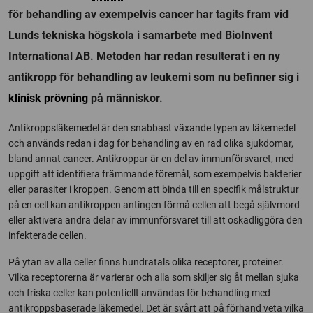
för behandling av exempelvis cancer har tagits fram vid
Lunds tekniska högskola i samarbete med BioInvent
International AB. Metoden har redan resulterat i en ny
antikropp för behandling av leukemi som nu befinner sig i
klinisk prövning
på människor.
Antikroppsläkemedel är den snabbast växande typen av läkemedel
och används redan i dag för behandling av en rad olika sjukdomar,
bland annat cancer. Antikroppar är en del av immunförsvaret, med
uppgift att identifiera främmande föremål, som exempelvis bakterier
eller parasiter i kroppen. Genom att binda till en specifik målstruktur
på en cell kan antikroppen antingen förmå cellen att begå självmord
eller aktivera andra delar av immunförsvaret till att oskadliggöra den
infekterade cellen.
På ytan av alla celler finns hundratals olika receptorer, proteiner.
Vilka receptorerna är varierar och alla som skiljer sig åt mellan sjuka
och friska celler kan potentiellt användas för behandling med
antikroppsbaserade läkemedel. Det är svårt att på förhand veta vilka