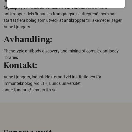
man kan inte tänka sig någon bättre. Dels utvecklade han
fagdisplay-tekniken så att den kan användas för att hitta
antikroppar, dels är han en framgångsrik entreprenör som har
startat flera bolag som utvecklat antikroppar till läkemedel, säger
Anne Ljungars.
Avhandling:
Phenotypic antibody discovery and mining of complex antibody
libraries
Kontakt:
Anne Ljungars, industridoktorand vid Institutionen för
Immunteknologi vid LTH, Lunds universitet,
anne.ljungars@immun.lth.se