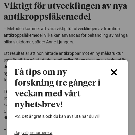
Viktigt för utvecklingen av nya
antikroppsläkemedel
– Metoden kommer att vara viktig för utvecklingen av framtida
antikroppsläkemedel, vilka kan användas för behandling av många
olika sjukdomar, säger Anne Ljungars.
Ett resultat är att hon hittade antikroppar mot en ny målstruktur
som är bättre på att döda tumörceller för en viss typ av leukemi än
den typ av antikropp som används idag. En antikropp mot denna
Få tips om ny
nya målstruktur håller nu på att utvecklas till ett nytt läkemedel och
testas just nu på människor.
forskning tre gånger i
Tekniken i grunden bygger på fagdisplay av antikroppar, en metod
veckan med vårt
som utvecklats av nobelpristagaren Sir Gregory Winter. Detta
nyhetsbrev!
kompletterat med nya tekniker har lett fram till den nya metoden.
Och nu kommer han till Lund för att vara opponent vid
PS. Det är gratis och du kan avsluta när du vill.
disputationen.
– Det känns väldigt roligt, även om det också är lite nervöst. Men
Jag vill prenumerera