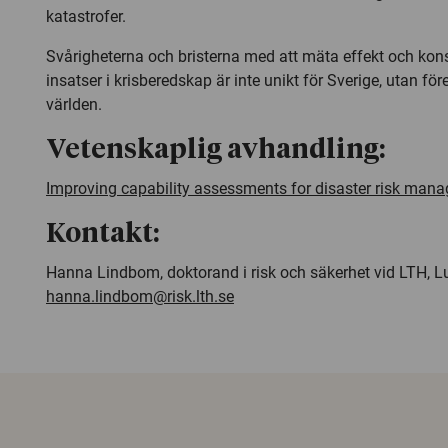
katastrofer.
Svårigheterna och bristerna med att mäta effekt och kon
insatser i krisberedskap är inte unikt för Sverige, utan fö
världen.
Vetenskaplig avhandling:
Improving capability assessments for disaster risk man
Kontakt:
Hanna Lindbom, doktorand i risk och säkerhet vid LTH, Lu
hanna.lindbom@risk.lth.se