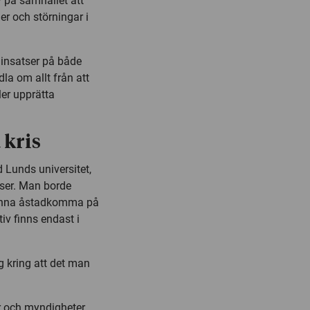
v på samhället att
er och störningar i
 insatser på både
la om allt från att
ler upprätta
 kris
d Lunds universitet,
urser. Man borde
s kunna åstadkomma på
iv finns endast i
g kring att det man
r och myndigheter