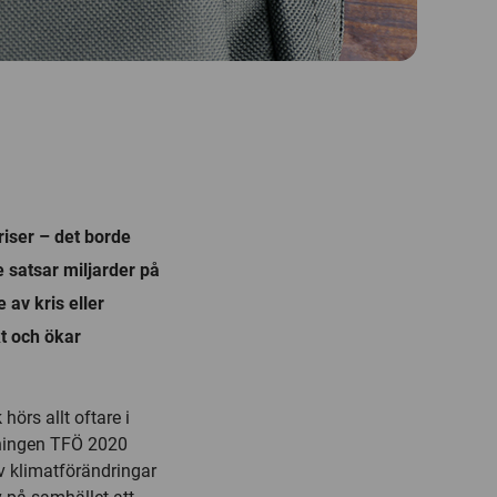
riser – det borde
 satsar miljarder på
 av kris eller
t och ökar
hörs allt oftare i
vningen TFÖ 2020
av klimatförändringar