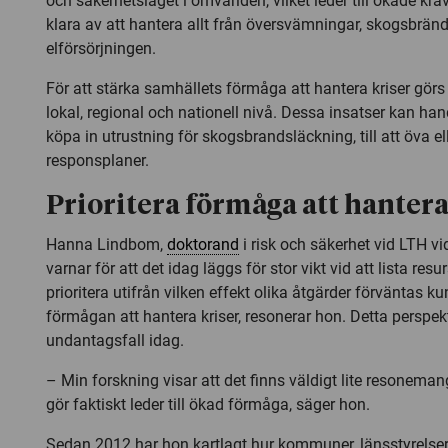
och säkerhetsläget i omvärlden, vilket leder till ökade kra
klara av att hantera allt från översvämningar, skogsbränd
elförsörjningen.
För att stärka samhällets förmåga att hantera kriser görs
lokal, regional och nationell nivå. Dessa insatser kan hand
köpa in utrustning för skogsbrandsläckning, till att öva el
responsplaner.
Prioritera förmåga att hantera
Hanna Lindbom,
doktorand
i risk och säkerhet vid LTH vi
varnar för att det idag läggs för stor vikt vid att lista res
prioritera utifrån vilken effekt olika åtgärder förvänta
förmågan att hantera kriser, resonerar hon. Detta perspekt
undantagsfall idag.
– Min forskning visar att det finns väldigt lite resoneman
gör faktiskt leder till ökad förmåga, säger hon.
Sedan 2012 har hon kartlagt hur kommuner, länsstyrelse