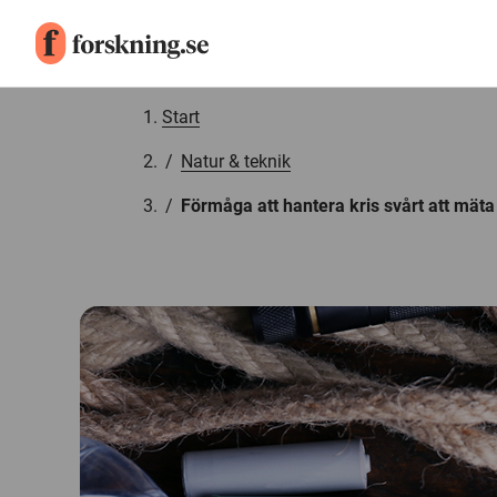
Gå till innehåll
Start
/
Natur & teknik
/
Förmåga att hantera kris svårt att mäta