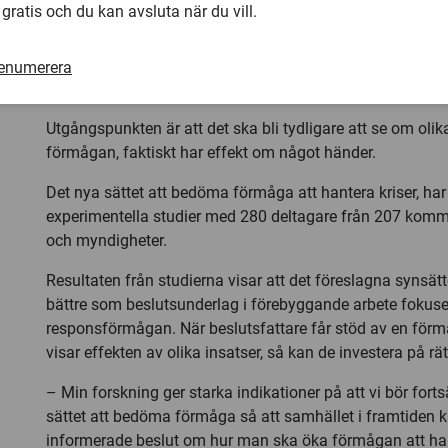
Kraft att agera när något händ
 gratis och du kan avsluta när du vill.
I sin
avhandling
presenterar Hanna Lindbom därför ett nyt
bedöma förmåga. Kortfattat handlar förmåga här om att 
renumerera
påverka utfallet av en negativ händelse.
Utgångspunkten är att det ska bli tydligare att se om olika
förmågan, faktiskt har effekt om något händer.
Det nya sättet att bedöma förmåga att hantera kriser, har t
experimentella studier med 280 deltagare från 207 kommu
och myndigheter.
Resultaten från studierna visar att det föreslagna synsät
bättre som beslutsunderlag i förebyggande arbete fokuse
responsförmågan. När beslutsfattare får stöd av en f
visar effekten av olika insatser, så kan de investera på rät
– Min forskning ger starka indikationer på att vi bör forts
sättet att bedöma förmåga så att samhället i framtiden k
informerade beslut om hur man ska öka förmågan att han