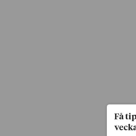
Få ti
vecka