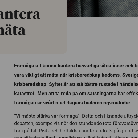
antera
 mäta
Förmåga att kunna hantera besvärliga situationer och k
vara viktigt att mäta när krisberedskap bedöms. Sverige
krisberedskap. Syftet är att stå bättre rustade i händelse
katastrof. Men att ta reda på om satsningarna har effek
förmågan är svårt med dagens bedömningsmetoder.
”Vi måste stärka vår förmåga”. Detta och liknande uttryck 
debatten, exempelvis när den stundande totalförsvarsö
förs på tal. Risk- och hotbilden har förändrats på grund 