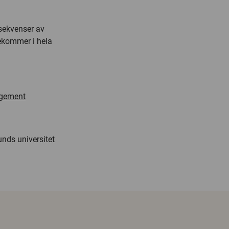
sekvenser av
rekommer i hela
agement
nds universitet