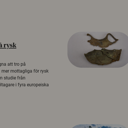
å rysk
na att tro på
a mer mottagliga för rysk
n studie från
tagare i fyra europeiska