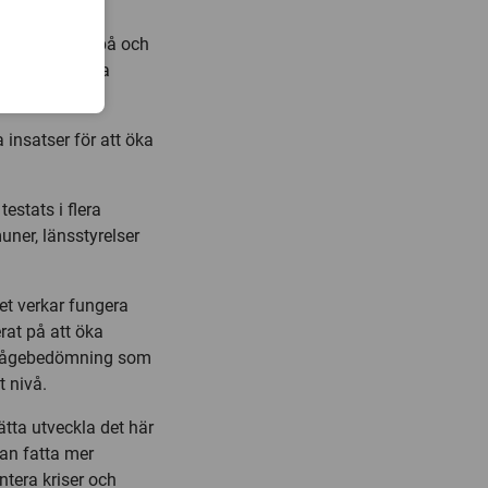
er
t sätt att se på och
positivt kunna
 insatser för att öka
estats i flera
ner, länsstyrelser
tet verkar fungera
rat på att öka
örmågebedömning som
t nivå.
ätta utveckla det här
an fatta mer
tera kriser och