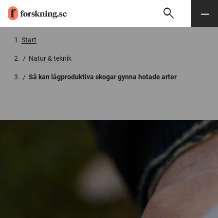
search
Sök
Meny
Gå till innehåll
Start
/
Natur & teknik
/
Så kan lågproduktiva skogar gynna hotade arter