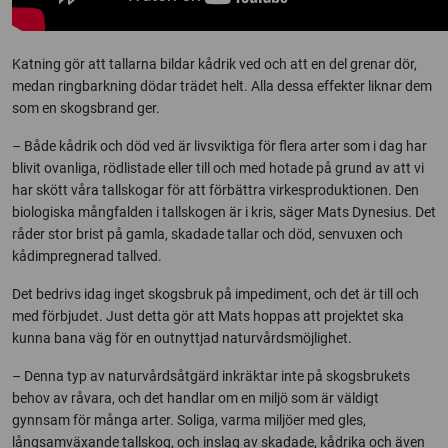
Katning gör att tallarna bildar kådrik ved och att en del grenar dör,
medan ringbarkning dödar trädet helt. Alla dessa effekter liknar dem
som en skogsbrand ger.
– Både kådrik och död ved är livsviktiga för flera arter som i dag har
blivit ovanliga, rödlistade eller till och med hotade på grund av att vi
har skött våra tallskogar för att förbättra virkesproduktionen. Den
biologiska mångfalden i tallskogen är i kris, säger Mats Dynesius. Det
råder stor brist på gamla, skadade tallar och död, senvuxen och
kådimpregnerad tallved.
Det bedrivs idag inget skogsbruk på impediment, och det är till och
med förbjudet. Just detta gör att Mats hoppas att projektet ska
kunna bana väg för en outnyttjad naturvårdsmöjlighet.
– Denna typ av naturvårdsåtgärd inkräktar inte på skogsbrukets
behov av råvara, och det handlar om en miljö som är väldigt
gynnsam för många arter. Soliga, varma miljöer med gles,
långsamväxande tallskog, och inslag av skadade, kådrika och även