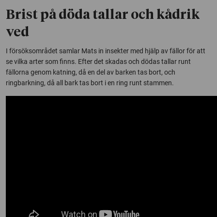
Brist på döda tallar och kådrik
ved
I försöksområdet samlar Mats in insekter med hjälp av fällor för att
se vilka arter som finns. Efter det skadas och dödas tallar runt
fällorna genom katning, då en del av barken tas bort, och
ringbarkning, då all bark tas bort i en ring runt stammen.