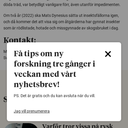
döda träd, var betydligt vanligare förr, även utanför impedimenten.
Om två år (2022) ska Mats Dynesius sätta ut insektsfällorna igen,
och då kommer det att visa sig om åtgärderna har gynnat insekter
som är rödlistade, hotade och missgynnade av skogsbruket i dag.
Kontakt:
Mats Dynesius, forskare vid institutionen för vilt, fisk och miljö
Få tips om ny
Sveriges lantbruksuniversitet, Umeå,
mats.dynesius@slu.se
forskning tre gånger i
veckan med vårt
nyhetsbrev!
PS. Det är gratis och du kan avsluta när du vill.
Senaste nytt
Jag vill prenumerera
Varför tror vissa på rysk