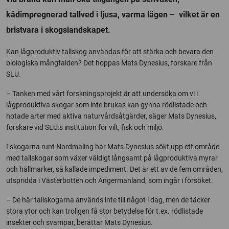
kådimpregnerad tallved i ljusa, varma lägen – vilket är en
bristvara i skogslandskapet.
​Kan lågproduktiv tallskog användas för att stärka och bevara den
biologiska mångfalden? Det hoppas Mats Dynesius, forskare från
SLU.
– Tanken med vårt forskningsprojekt är att undersöka om vi i
lågproduktiva skogar som inte brukas kan gynna rödlistade och
hotade arter med aktiva naturvårdsåtgärder, säger Mats Dynesius,
forskare vid SLU:s institution för vilt, fisk och miljö.
I skogarna runt Nordmaling har Mats Dynesius sökt upp ett område
med tallskogar som växer väldigt långsamt på lågproduktiva myrar
och hällmarker, så kallade impediment. Det är ett av de fem områden,
utspridda i Västerbotten och Ångermanland, som ingår i försöket.
– De här tallskogarna används inte till något i dag, men de täcker
stora ytor och kan troligen få stor betydelse för t.ex. rödlistade
insekter och svampar, berättar Mats Dynesius.