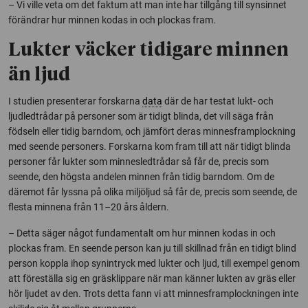
– Vi ville veta om det faktum att man inte har tillgång till synsinnet
förändrar hur minnen kodas in och plockas fram.
Lukter väcker tidigare minnen
än ljud
I studien presenterar forskarna
data
där de har testat lukt- och
ljudledtrådar på personer som är tidigt blinda, det vill säga från
födseln eller tidig barndom, och jämfört deras minnesframplockning
med seende personers. Forskarna kom fram till att när tidigt blinda
personer får lukter som minnesledtrådar så får de, precis som
seende, den högsta andelen minnen från tidig barndom. Om de
däremot får lyssna på olika miljöljud så får de, precis som seende, de
flesta minnena från 11–20 års åldern.
– Detta säger något fundamentalt om hur minnen kodas in och
plockas fram. En seende person kan ju till skillnad från en tidigt blind
person koppla ihop synintryck med lukter och ljud, till exempel genom
att föreställa sig en gräsklippare när man känner lukten av gräs eller
hör ljudet av den. Trots detta fann vi att minnesframplockningen inte