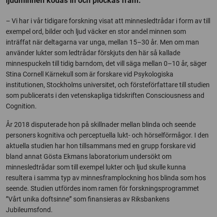
ljudminnen kodas in och plockas fram.
– Vi har i vår tidigare forskning visat att minnesledtrådar i form av till
exempel ord, bilder och ljud väcker en stor andel minnen som
inträffat när deltagarna var unga, mellan 15–30 år. Men om man
använder lukter som ledtrådar förskjuts den här så kallade
minnespuckeln till tidig barndom, det vill säga mellan 0–10 år, säger
Stina Cornell Kärnekull som är forskare vid Psykologiska
institutionen, Stockholms universitet, och försteförfattare till studien
som publicerats i den vetenskapliga tidskriften Consciousness and
Cognition.
År 2018 disputerade hon på skillnader mellan blinda och seende
personers kognitiva och perceptuella lukt- och hörselförmågor. I den
aktuella studien har hon tillsammans med en grupp forskare vid
bland annat Gösta Ekmans laboratorium undersökt om
minnesledtrådar som till exempel lukter och ljud skulle kunna
resultera i samma typ av minnesframplockning hos blinda som hos
seende. Studien utfördes inom ramen för forskningsprogrammet
”Vårt unika doftsinne” som finansieras av Riksbankens
Jubileumsfond.