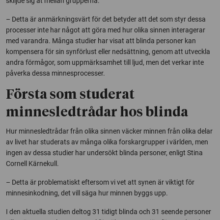
skiljde sig åt mellan grupperna.
– Detta är anmärkningsvärt för det betyder att det som styr dessa
processer inte har något att göra med hur olika sinnen interagerar
med varandra. Många studier har visat att blinda personer kan
kompensera för sin synförlust eller nedsättning, genom att utveckla
andra förmågor, som uppmärksamhet till ljud, men det verkar inte
påverka dessa minnesprocesser.
Första som studerat
minnesledtrådar hos blinda
Hur minnesledtrådar från olika sinnen väcker minnen från olika delar
av livet har studerats av många olika forskargrupper i världen, men
ingen av dessa studier har undersökt blinda personer, enligt Stina
Cornell Kärnekull.
– Detta är problematiskt eftersom vi vet att synen är viktigt för
minnesinkodning, det vill säga hur minnen byggs upp.
I den aktuella studien deltog 31 tidigt blinda och 31 seende personer