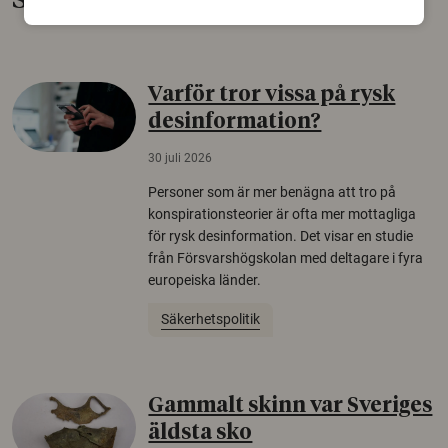
Senaste nytt
Varför tror vissa på rysk
desinformation?
30 juli 2026
Personer som är mer benägna att tro på
konspirationsteorier är ofta mer mottagliga
för rysk desinformation. Det visar en studie
från Försvarshögskolan med deltagare i fyra
europeiska länder.
Säkerhetspolitik
Gammalt skinn var Sveriges
äldsta sko