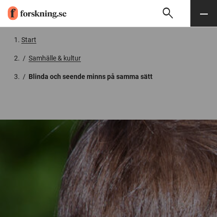
search
Sök
Meny
Gå till innehåll
Start
/
Samhälle & kultur
/
Blinda och seende minns på samma sätt