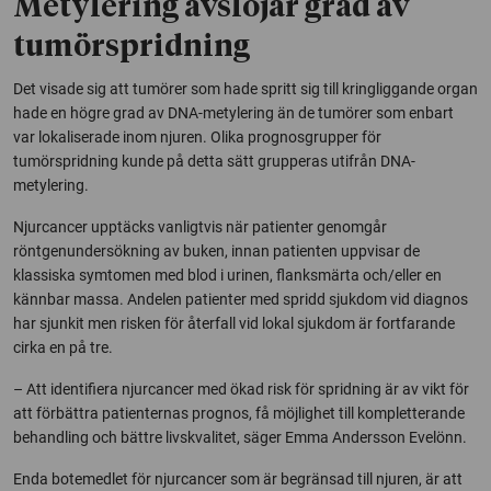
Metylering avslöjar grad av
tumörspridning
Det visade sig att tumörer som hade spritt sig till kringliggande organ
hade en högre grad av DNA-metylering än de tumörer som enbart
var lokaliserade inom njuren. Olika prognosgrupper för
tumörspridning kunde på detta sätt grupperas utifrån DNA-
metylering.
Njurcancer upptäcks vanligtvis när patienter genomgår
röntgenundersökning av buken, innan patienten uppvisar de
klassiska symtomen med blod i urinen, flanksmärta och/eller en
kännbar massa. Andelen patienter med spridd sjukdom vid diagnos
har sjunkit men risken för återfall vid lokal sjukdom är fortfarande
cirka en på tre.
– Att identifiera njurcancer med ökad risk för spridning är av vikt för
att förbättra patienternas prognos, få möjlighet till kompletterande
behandling och bättre livskvalitet, säger Emma Andersson Evelönn.
Enda botemedlet för njurcancer som är begränsad till njuren, är att