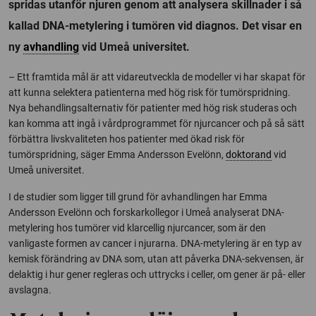
spridas utanför njuren genom att analysera skillnader i så
kallad DNA-metylering i tumören vid diagnos. Det visar en
ny
avhandling
vid Umeå universitet.
– Ett framtida mål är att vidareutveckla de modeller vi har skapat för
att kunna selektera patienterna med hög risk för tumörspridning.
Nya behandlingsalternativ för patienter med hög risk studeras och
kan komma att ingå i vårdprogrammet för njurcancer och på så sätt
förbättra livskvaliteten hos patienter med ökad risk för
tumörspridning, säger Emma Andersson Evelönn,
doktorand
vid
Umeå universitet.
I de studier som ligger till grund för avhandlingen har Emma
Andersson Evelönn och forskarkollegor i Umeå analyserat DNA-
metylering hos tumörer vid klarcellig njurcancer, som är den
vanligaste formen av cancer i njurarna. DNA-metylering är en typ av
kemisk förändring av DNA som, utan att påverka DNA-sekvensen, är
delaktig i hur gener regleras och uttrycks i celler, om gener är på- eller
avslagna.