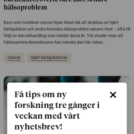
hälsoproblem
Barn som överlever cancer löper ökad risk att drabbas av hjärt-
kärlsjukdom och andra kroniska hälsoproblem senare i livet – ofta till
följd av den behandling som räddat deras liv. Två studier visar att
hälsosamma levnadsvanor kan minska den här risken.
Cancer
Hjärt-kärlsjukdomar
Få tips om ny
forskning tre gånger i
veckan med vårt
nyhetsbrev!