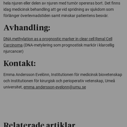
hela njuren eller delen av njuren med tumör opereras bort. Det finns
idag medicinsk behandling att ge vid spridning av sjukdom som
förlänger överlevnadstiden samt minskar patientens besvär.
Avhandling:
DNA methylation as a prognostic marker in clear cell Renal Cell
Carcinoma
(DNA-metylering som prognostisk markör i klarcellig
njurcancer)
Kontakt:
Emma Andersson Evelönn, Institutionen för medicinsk biovetenskap
och Institutionen för kirurgisk och perioperativ vetenskap, Umeå
universitet,
emma.andersson-evelonn@umu.se
Relaterade artiklar