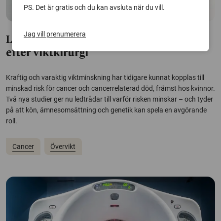
PS. Det är gratis och du kan avsluta när du vill.
Jag vill prenumerera
Ledtrådar till den lägre cancerrisken
efter viktkirurgi
Kraftig och varaktig viktminskning har tidigare kunnat kopplas till
minskad risk för cancer och cancerrelaterad död, främst hos kvinnor.
Två nya studier ger nu ledtrådar till varför risken minskar – och tyder
på att kön, ämnesomsättning och genetik kan spela en avgörande
roll.
Cancer
Övervikt