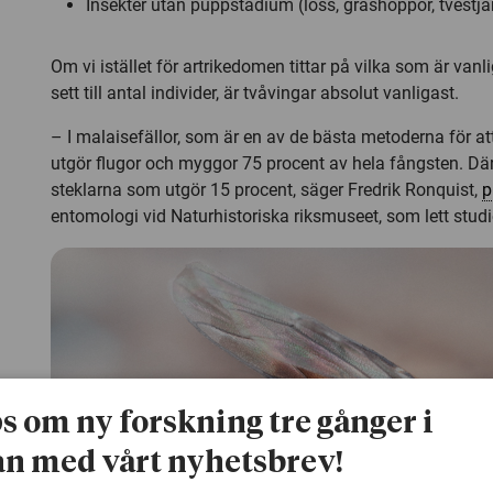
Insekter utan puppstadium (löss, gräshoppor, tvestjärt
Om vi istället för artrikedomen tittar på vilka som är va
sett till antal individer, är tvåvingar absolut vanligast.
– I malaisefällor, som är en av de bästa metoderna för att
utgör flugor och myggor 75 procent av hela fångsten. D
steklarna som utgör 15 procent, säger Fredrik Ronquist,
p
entomologi vid Naturhistoriska riksmuseet, som lett studi
ps om ny forskning tre gånger i
n med vårt nyhetsbrev!