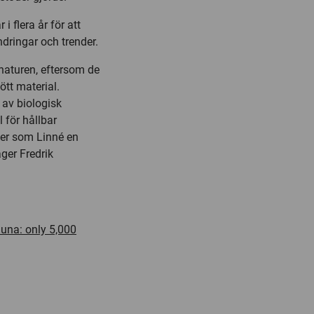
 flera år för att
dringar och trender.
 naturen, eftersom de
ött material.
n av biologisk
för hållbar
kter som Linné en
äger Fredrik
auna: only 5,000