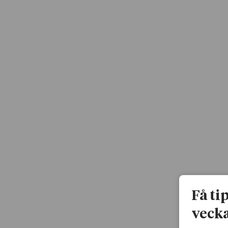
Få ti
vecka