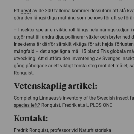
Ett
urval
av de 200 fällorna kommer dessutom att stå kvar i
göra den långsiktiga mätning som behövs för att se förän
– Insekter spelar en viktig roll längs hela näringskedjan i
utgör mat till andra djur, pollinerar växter och bryter ned d
Insekterna är därför särskilt viktiga för att hejda förluste
mångfald – det angelägna mål 15 bland FNs globala mål 
utveckling. Att slutföra den inventering av Sveriges inse
gång påbörjade är ett viktigt första steg mot det målet, s
Ronquist.
Vetenskaplig artikel:
Completing Linnaeus’s inventory of the Swedish insect f
species left?
Ronquist, Fredrik et.al.,
PLOS ONE
Kontakt:
Fredrik Ronquist, professor vid Naturhistoriska