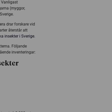
. Vanligast
ngarna (myggor,
 Sverige.
era drar forskare vid
ter återstår att
ka insekter i Sverige.
kterna. Följande
gående inventeringar:
sekter