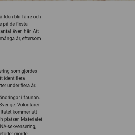
ärlden blir färre och
e på de flesta
 antal även här. Att
n många år, eftersom
ering som gjordes
 identifiera
er under flera år.
rändringar i faunan.
Sverige. Volontärer
ultatet kommer att
h platser. Materialet
NA-sekvensering,
etoder gjorde.