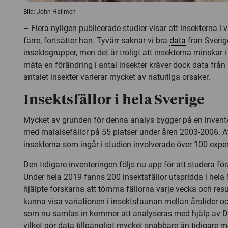
Bild: John Hallmén
– Flera nyligen publicerade studier visar att insekterna i v
färre, fortsätter han. Tyvärr saknar vi bra
data
från Sverig
insektsgrupper, men det är troligt att insekterna minskar i
mäta en förändring i antal insekter kräver dock data frå
antalet insekter varierar mycket av naturliga orsaker.
Insektsfällor i hela Sverige
Mycket av grunden för denna analys bygger på en invent
med malaisefällor på 55 platser under åren 2003-2006. Att
insekterna som ingår i studien involverade över 100 expert
Den tidigare inventeringen följs nu upp för att studera fö
Under hela 2019 fanns 200 insektsfällor utspridda i hela 
hjälpte forskarna att tömma fällorna varje vecka och res
kunna visa variationen i insektsfaunan mellan årstider oc
som nu samlas in kommer att analyseras med hjälp av D
vilket gör data tillgängligt mycket snabbare än tidigare m