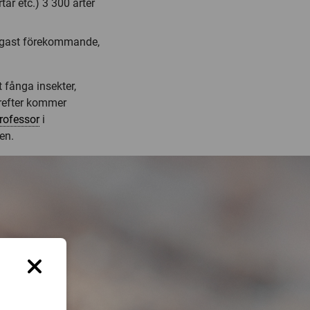
ar etc.) 3 300 arter
nligast förekommande,
 fånga insekter,
ärefter kommer
rofessor
i
en.