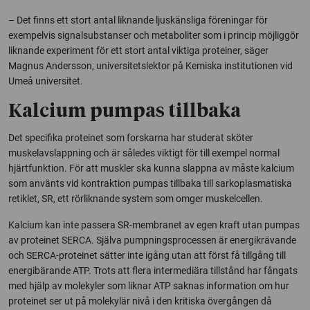
– Det finns ett stort antal liknande ljuskänsliga föreningar för
exempelvis signalsubstanser och metaboliter som i princip möjliggör
liknande experiment för ett stort antal viktiga proteiner, säger
Magnus Andersson, universitetslektor på Kemiska institutionen vid
Umeå universitet.
Kalcium pumpas tillbaka
Det specifika proteinet som forskarna har studerat sköter
muskelavslappning och är således viktigt för till exempel normal
hjärtfunktion. För att muskler ska kunna slappna av måste kalcium
som använts vid kontraktion pumpas tillbaka till sarkoplasmatiska
retiklet, SR, ett rörliknande system som omger muskelcellen.
Kalcium kan inte passera SR-membranet av egen kraft utan pumpas
av proteinet SERCA. Själva pumpningsprocessen är energikrävande
och SERCA-proteinet sätter inte igång utan att först få tillgång till
energibärande ATP. Trots att flera intermediära tillstånd har fångats
med hjälp av molekyler som liknar ATP saknas information om hur
proteinet ser ut på molekylär nivå i den kritiska övergången då