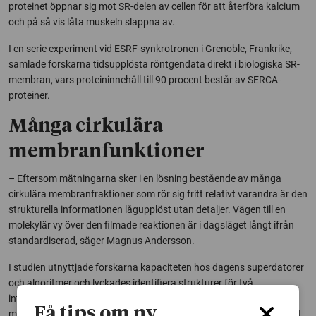
proteinet öppnar sig mot SR-delen av cellen för att återföra kalcium
och på så vis låta muskeln slappna av.
I en serie experiment vid ESRF-synkrotronen i Grenoble, Frankrike,
samlade forskarna tidsupplösta röntgendata direkt i biologiska SR-
membran, vars proteininnehåll till 90 procent består av SERCA-
proteiner.
Många cirkulära
membranfunktioner
– Eftersom mätningarna sker i en lösning bestående av många
cirkulära membranfraktioner som rör sig fritt relativt varandra är den
strukturella informationen lågupplöst utan detaljer. Vägen till en
molekylär vy över den filmade reaktionen är i dagsläget långt ifrån
standardiserad, säger Magnus Andersson.
I studien utnyttjade forskarna kapaciteten hos dagens superdatorer
och algoritmer och lyckades identifiera strukturer för två
intermediära SERCA-tillstånd. I det först bildade tillståndet vid 1.5
Få tips om ny
millisekunder hade proteinet slutit sig kring ATP-molekylen och tagit