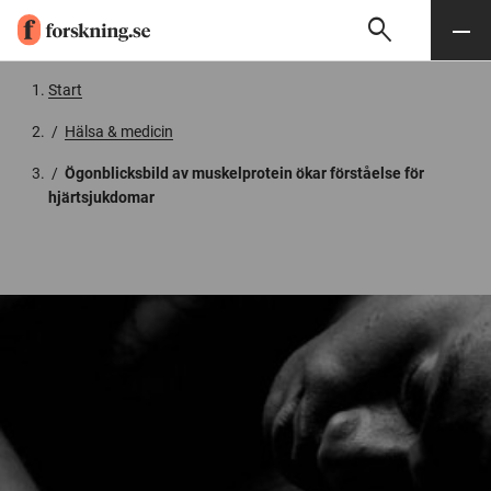
search
Sök
Meny
Gå till innehåll
Start
/
Hälsa & medicin
/
Ögonblicksbild av muskelprotein ökar förståelse för
hjärtsjukdomar