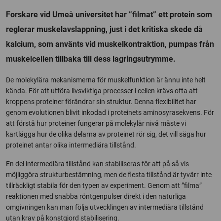
Forskare vid Umeå universitet har ”filmat” ett protein som
reglerar muskelavslappning, just i det kritiska skede då
kalcium, som använts vid muskelkontraktion, pumpas från
muskelcellen tillbaka till dess lagringsutrymme.
De molekylära mekanismerna för muskelfunktion är ännu inte helt
kända. För att utföra livsviktiga processer i cellen krävs ofta att
kroppens proteiner förändrar sin struktur. Denna flexibilitet har
genom evolutionen blivit inkodad i proteinets aminosyrasekvens. För
att förstå hur proteiner fungerar på molekylär nivå måste vi
kartlägga hur de olika delarna av proteinet rör sig, det vill säga hur
proteinet antar olika intermediära tillstånd.
En del intermediära tillstånd kan stabiliseras för att på så vis
möjliggöra strukturbestämning, men de flesta tillstånd är tyvärr inte
tillräckligt stabila för den typen av experiment. Genom att ”filma”
reaktionen med snabba röntgenpulser direkt i den naturliga
omgivningen kan man följa utvecklingen av intermediära tillstånd
utan krav på konstgjord stabilisering.