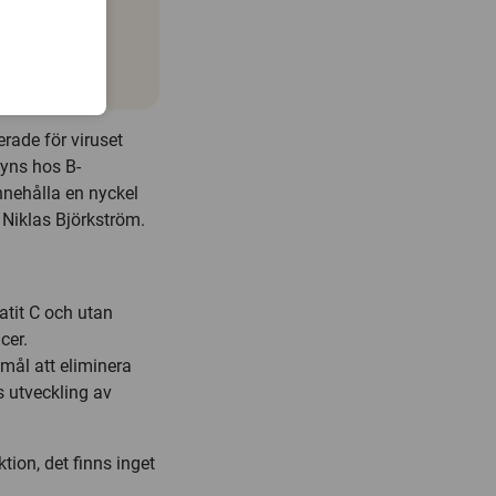
erade för viruset
syns hos B-
nnehålla en nyckel
r Niklas Björkström.
atit C och utan
cer.
mål att eliminera
s utveckling av
ion, det finns inget