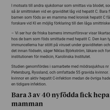
I motsats till andra sjukdomar som smittas via blodet, so
så är smittrisken vid en graviditet låg vid hepatit C. Bara
barnen som föds av en mamma med kronisk hepatit C få
forskare vid KI en möjlig förklaring till den låga smittriske
– Vi ser hur de friska barnens immunförsvar visar likart
hos de barn som föds smittade med hepatit C. Den kan t
immuncellerna har stött på viruset under graviditeten och
det innan födseln, säger Niklas Björkström, läkare och fo
institutionen för medicin, Karolinska Institutet.
Studien genomfördes i samarbete med mödrasjukhus nr 
Petersburg, Ryssland, och omfattade 55 gravida kvinnor.
kvinnor en aktiv hepatit C-infektion medan de övriga hade
en tidigare infektion.
Bara 3 av 40 nyfödda fick hepat
mamman