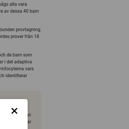
ågs alla vara
tre av dessa 40 barn
lbunden provtagning.
fördes prover från 18
och de barn som
r i det adaptiva
ymfocyterna vars
h identifierar
m ingår i vårt
eptorer som kan
veras tillverkar
ekämpar det