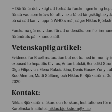
– Därför är det viktigt att fortsätta forskningen kring hepa
förstå vad som krävs för att vi ska få ett långsiktigt sky
på så sätt kan vi uppnå WHO:s mål, säger Niklas Björkst
Forskarna går nu vidare för att undersöka om fler immun
förändrats på liknande sätt.
Vetenskaplig artikel:
Evidence for B cell maturation but not trained immunity i
exposed to hepatitis C virus
, Anton Lutckii, Benedikt Stru
Olga Filipovich, Elena Rukoiatkina, Denis Gusev, Yuriy Lob
Soo Aleman, Matti Sällberg och Niklas K. Björkström.,
Gut
2020.
Kontakt:
Niklas Björkström, läkare och forskare, Institutionen för 
Karolinska Institutet,
niklas.bjorkstrom@ki.se