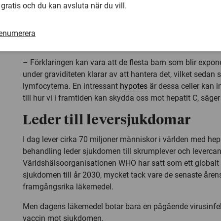
 gratis och du kan avsluta när du vill.
främmande ämnet.
renumerera
– Förklaringen kan vara att de flesta barn som blir expon
under graviditeten klarar av att hantera det, vilket sedan 
lymfocyterna. En intressant
hypotes
är dessa celler kan i
till hur vi i framtiden kan skydda oss mot hepatit C, säge
Leder till leversjukdomar
I dag lever cirka 70 miljoner människor i världen med hep
behandling leder sjukdomen till skrumplever och levercan
Världshälsoorganisationen WHO har satt som ett globalt 
sjukdomen till år 2030, mycket tack vare de senaste åren
framgångsrika läkemedel.
Men dagens läkemedel botar bara en pågående virusinfekt
vaccin mot sjukdomen.