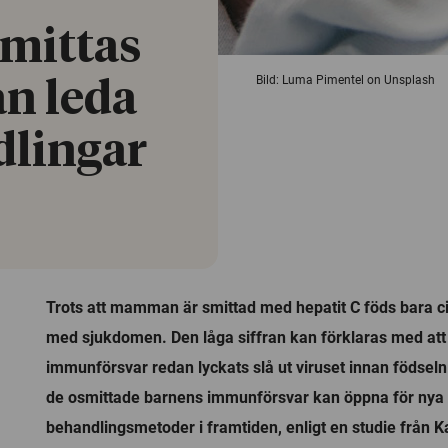
mittas
Bild: Luma Pimentel on Unsplash
an leda
dlingar
Trots att mamman är smittad med hepatit C föds bara c
med sjukdomen. Den låga siffran kan förklaras med att
immunförsvar redan lyckats slå ut viruset innan födse
de osmittade barnens immunförsvar kan öppna för nya
behandlingsmetoder i framtiden, enligt en studie från Ka