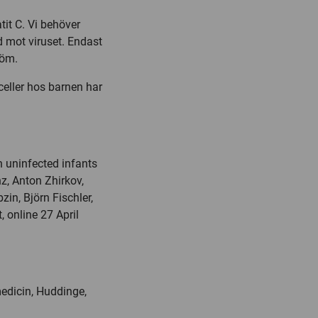
tit C. Vi behöver
dd mot viruset. Endast
röm.
celler hos barnen har
n uninfected infants
nz, Anton Zhirkov,
zin, Björn Fischler,
, online
27 April
medicin, Huddinge,