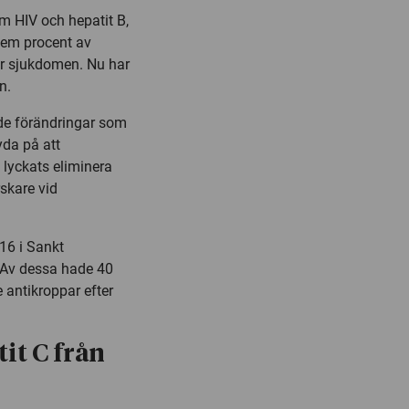
m HIV och hepatit B,
 fem procent av
r sjukdomen. Nu har
n.
ade förändringar som
yda på att
 lyckats eliminera
rskare vid
16 i Sankt
 Av dessa hade 40
 antikroppar efter
it C från