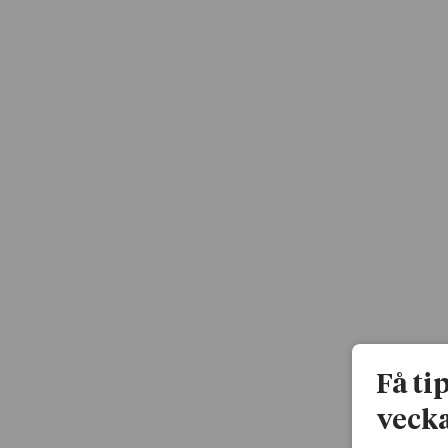
Få ti
vecka