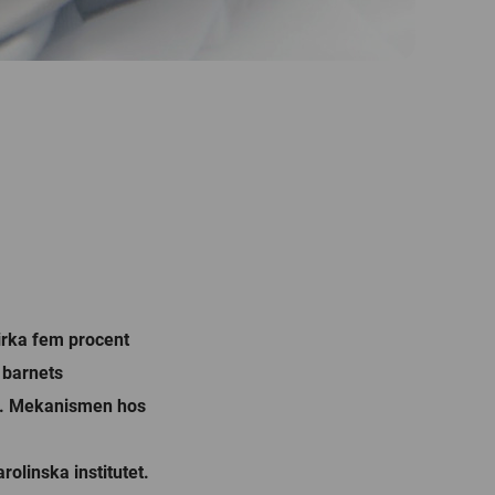
irka fem procent
 barnets
ln. Mekanismen hos
rolinska institutet.